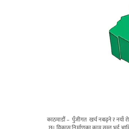
काठमाडौं – पुँजीगत खर्च नबढ्ने र नया
छ। विकास निर्माणका काम सुस्त भई आर्थि