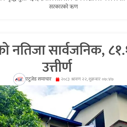
सरकारको ऋण
को नतिजा सार्वजनिक, ८१.१९
उत्तीर्ण
एटुजेड समाचार
२०८३ श्रावण २२, शुक्रबार ०७:४७