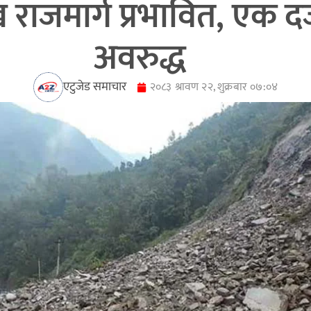
ुख राजमार्ग प्रभावित, एक 
अवरुद्ध
एटुजेड समाचार
२०८३ श्रावण २२, शुक्रबार ०७:०४