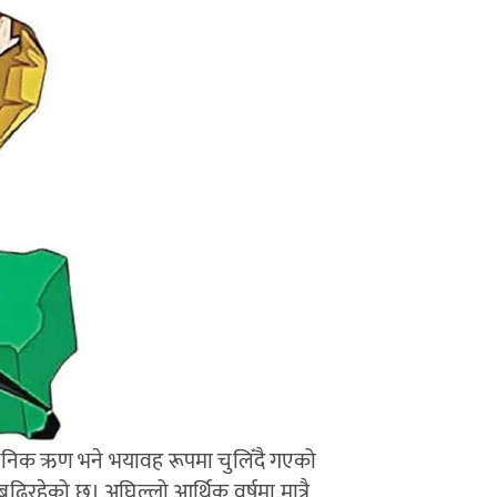
वजनिक ऋण भने भयावह रूपमा चुलिँदै गएको
िरहेको छ। अघिल्लो आर्थिक वर्षमा मात्रै