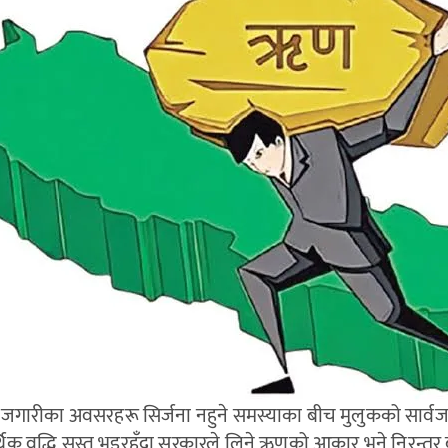
ँ रोजगारीका अवसरहरू सिर्जना नहुने समस्याका बीच मुलुकको सार्
क वृद्धि सुस्त भइरहँदा सरकारले लिने ऋणको आकार भने निरन्तर बढ