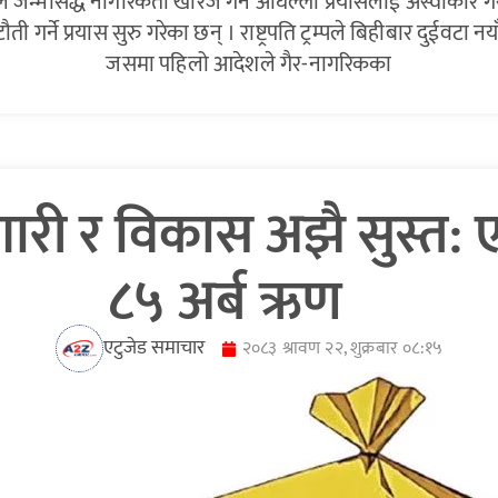
न्मसिद्ध नागरिकता खारेज गर्ने अघिल्लो प्रयासलाई अस्वीकार गरेको 
र्ने प्रयास सुरु गरेका छन् । राष्ट्रपति ट्रम्पले बिहीबार दुईवटा नय
जसमा पहिलो आदेशले गैर-नागरिकका
री र विकास अझै सुस्त: एक
८५ अर्ब ऋण
एटुजेड समाचार
२०८३ श्रावण २२, शुक्रबार ०८:१५