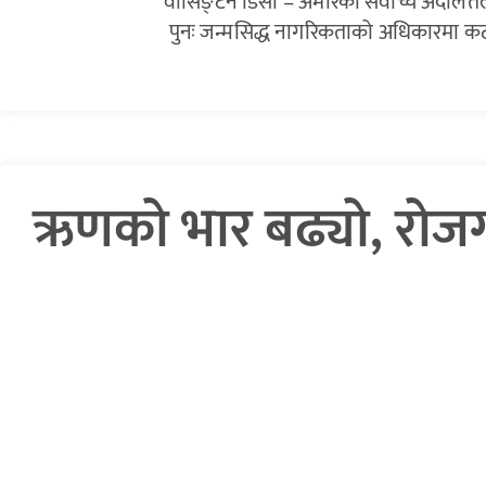
वासिङ्टन डिसी – अमेरिकी सर्वोच्च अदालतले ज
पुनः जन्मसिद्ध नागरिकताको अधिकारमा कटौती ग
ऋणको भार बढ्यो, रोजगा