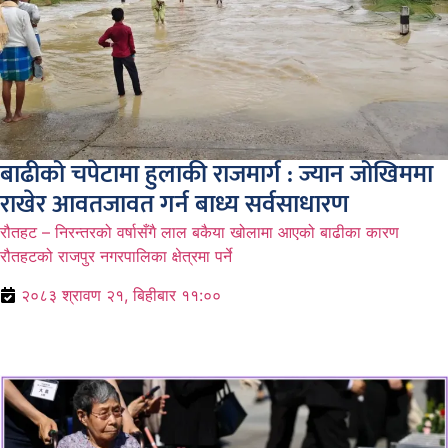
बाढीको चपेटामा हुलाकी राजमार्ग : ज्यान जोखिममा
राखेर आवतजावत गर्न बाध्य सर्वसाधारण
रौतहट – निरन्तरको वर्षासँगै लाल बकैया खोलामा आएको बाढीका कारण
रौतहटको राजपुर नगरपालिका क्षेत्रमा पर्ने
२०८३ श्रावण २१, बिहीबार ११:००