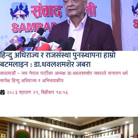
हिन्दु अधिराज्य र राजसंस्था पुनस्र्थापना हाम्रो
बटमलाइन : डा.धवलशमशेर जबरा
काठमाडौं – जय नेपाल पार्टीका अध्यक्ष डा.धवलशमशेर जबराले सनातन धर्म
सापेक्ष हिन्दु अधिराज्य र अभिभावकीय
२०८३ श्रावण २१, बिहीबार १४:५६