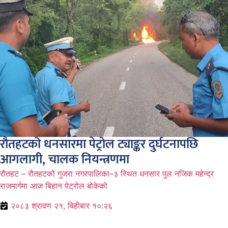
रौतहटको धनसारमा पेट्रोल ट्याङ्कर दुर्घटनापछि
आगलागी, चालक नियन्त्रणमा
रौतहट – रौतहटको गुजरा नगरपालिका–३ स्थित धनसार पुल नजिक महेन्द्र
राजमार्गमा आज बिहान पेट्रोल बोकेको
२०८३ श्रावण २१, बिहीबार १०:२६