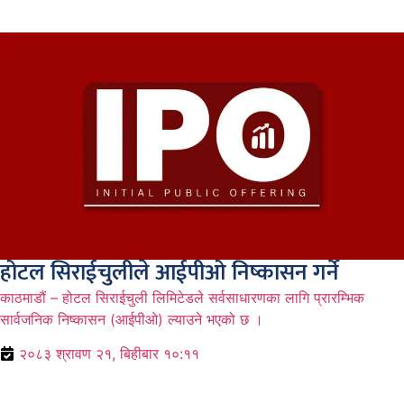
होटल सिराईचुलीले आईपीओ निष्कासन गर्ने
काठमाडौं – होटल सिराईचुली लिमिटेडले सर्वसाधारणका लागि प्रारम्भिक
सार्वजनिक निष्कासन (आईपीओ) ल्याउने भएको छ ।
२०८३ श्रावण २१, बिहीबार १०:११