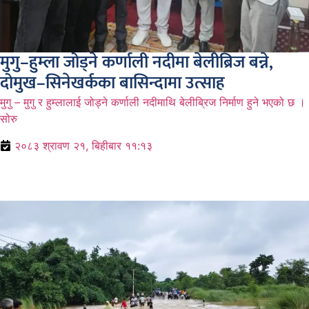
मुगु–हुम्ला जोड्ने कर्णाली नदीमा बेलीब्रिज बन्ने,
दोमुख–सिनेखर्कका बासिन्दामा उत्साह
मुगु – मुगु र हुम्लालाई जोड्ने कर्णाली नदीमाथि बेलीब्रिज निर्माण हुने भएको छ ।
सोरु
२०८३ श्रावण २१, बिहीबार ११:१३