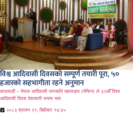
विश्व आदिवासी दिवसको सम्पूर्ण तयारी पूरा, ५०
हजारको सहभागीता रहने अनुमान
काठमाडौं – नेपाल आदिवासी जनजाति महासङ्घ (नेफिन) ले ३२औँ विश्व
आदिवासी दिवस देशव्यापी रूपमा भव्य
२०८३ श्रावण २१, बिहीबार १४:३५