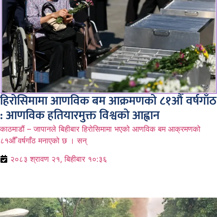
हिरोसिमामा आणविक बम आक्रमणको ८१औँ वर्षगाँठ
: आणविक हतियारमुक्त विश्वको आह्वान
काठमाडौं – जापानले बिहीबार हिरोसिमामा भएको आणविक बम आक्रमणको
८१औँ वर्षगाँठ मनाएको छ । सन्
२०८३ श्रावण २१, बिहीबार १०:३६