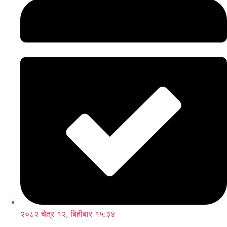
२०८२ चैत्र १२, बिहीबार १५:३४