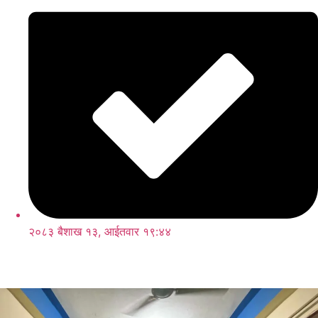
२०८३ बैशाख १३, आईतवार १९:४४