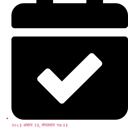
२०८३ असार २३, मंगलवार १७:२३