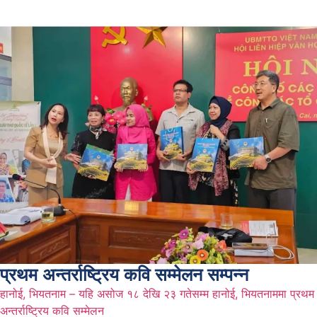
प्रथम अन्तर्राष्ट्रिय कवि सम्मेलन सम्पन्न
हानोई, भियतनाम – यहि असोज १८ देखि २३ गतेसम्म हानोई, भियतनाममा प्रथम
अन्तर्राष्ट्रिय कवि सम्मेलन