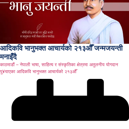
आदिकवि भानुभक्त आचार्यको २१३औँ जन्मजयन्ती
मनाइँदै
काठमाडौं – नेपाली भाषा, साहित्य र संस्कृतिका क्षेत्रमा अतुलनीय योगदान
पु¥याएका आदिकवि भानुभक्त आचार्यको २१३औँ