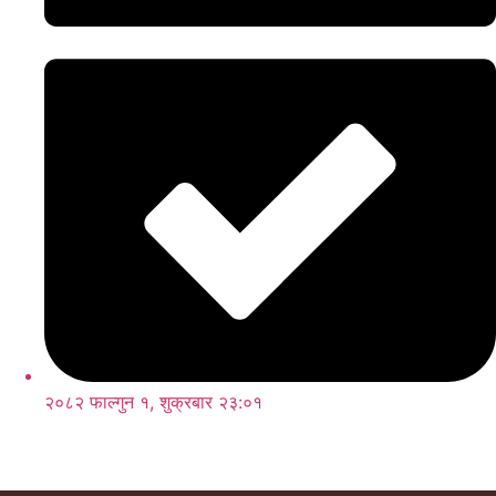
२०८२ फाल्गुन १, शुक्रबार २३:०१