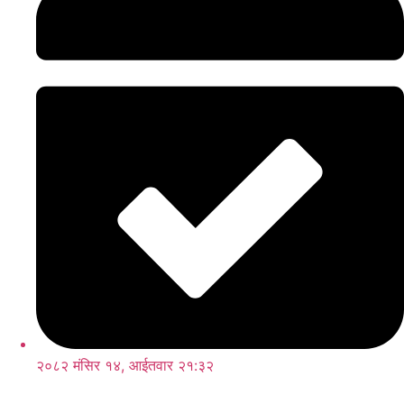
२०८२ मंसिर १४, आईतवार २१:३२