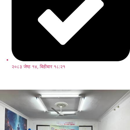
२०८३ जेष्ठ १४, बिहीबार १८:२१