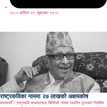
२०८२ आश्विन ३१, शुक्रबार १४:१८
राष्ट्रकविका नाममा २७ लाखको अक्षयकोष
काठमाडौँ – राष्ट्रकवि माधवप्रसाद घिमिरेको नाममा स्थापित पुरस्कार नियमित