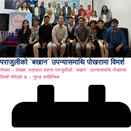
पराजुलीको `बखान´ उपन्यासमाथि पोखरामा विमर्श
पोखरा – लेखक, पत्रकार वसन्त पराजुलीको `बखान´ उपन्यासमाथि पोखरामा
विमर्श गरिएको छ । गुरुङ साहित्यिक