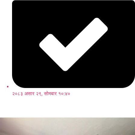
२०८३ असार २९, सोमबार १०:४०