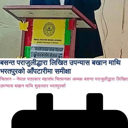
बसन्त पराजुलीद्धारा लिखित उपन्यास बखान माथि
भरतपुरको आँपटारीमा समीक्षा
चितवन – नेपाल पत्रकार महासंघ चितवनका अध्यक्ष बसन्त पराजुलीद्धारा लिखित
उपन्यास बखान माथि शुक्रवार भरतपुरको