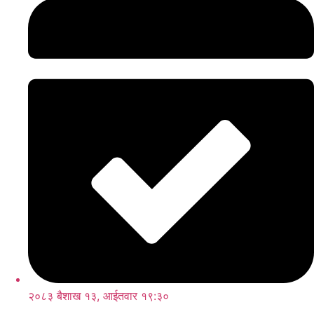
२०८३ बैशाख १३, आईतवार १९:३०