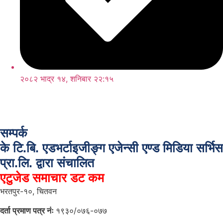
२०८२ भाद्र १४, शनिबार २२:१५
सम्पर्क
के टि.बि. एडभर्टाइजीङ्ग एजेन्सी एण्ड मिडिया सर्भिस
प्रा.लि. द्वारा संचालित
एटुजेड समाचार डट कम
भरतपुर-१०, चितवन
दर्ता प्रमाण पत्र नंः
१९३०/०७६-०७७