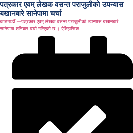
पत्रकार एवम् लेखक वसन्त पराजुलीको उपन्यास
बखानबारे सानेपामा चर्चा
काठमाडौँ —पत्रकार एवम् लेखक वसन्त पराजुलीको उपन्यास बखानबारे
सानेपामा शनिबार चर्चा गरिएको छ । ऐतिहासिक