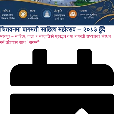
चितवनमा बागमती साहित्य महोत्सव – २०८३ हुँदै
भरतपुर – साहित्य, कला र संस्कृतिको प्रवर्द्धन तथा बागमती सभ्यताको संरक्षण
गर्ने उद्देश्यका साथ `बागमती