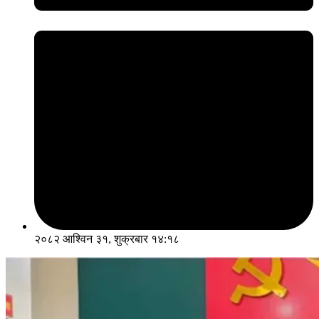
२०८२ आश्विन ३१, शुक्रबार १४:१८