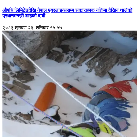
औषधि लिमिटेडदेखि नेपाल एयरलाइन्ससम्म सकारात्मक नतिजा देखिन थालेको
प्रधानमन्त्री शाहको दाबी
२०८३ श्रावण २३, शनिबार १५:५७