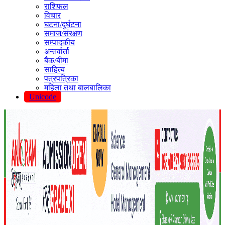
राशिफल
विचार
घटना/दुर्घटना
समाज/संरक्षण
सम्पादकीय
अन्तर्वार्ता
बैंक/बीमा
साहित्य
पत्रपत्रिका
महिला तथा बालबालिका
Unicode