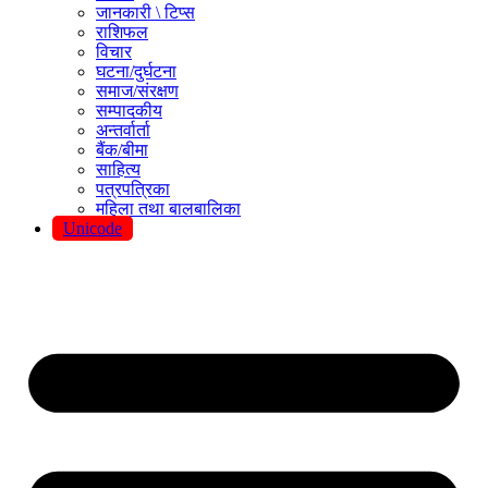
जानकारी \ टिप्स
राशिफल
विचार
घटना/दुर्घटना
समाज/संरक्षण
सम्पादकीय
अन्तर्वार्ता
बैंक/बीमा
साहित्य
पत्रपत्रिका
महिला तथा बालबालिका
Unicode