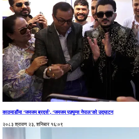
काठमाडौंमा ‘जमजम ब्रदर्स’, ‘जमजम पफ्र्युम्स नेपाल’को उद्घाटन
२०८३ श्रावण २३, शनिबार १६:०९