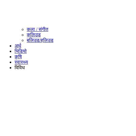
कला / संगीत​
कलिउड
बलिउड/हलिउड
अर्थ
भिडियो
कृषि
स्वास्थ्य
विविध