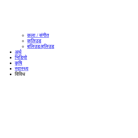
कला / संगीत​
कलिउड
बलिउड/हलिउड
अर्थ
भिडियो
कृषि
स्वास्थ्य
विविध