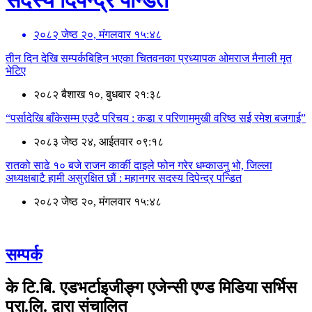
सदस्य दिपेन्द्र पन्डित
२०८२ जेष्ठ २०, मंगलवार १५:४८
तीन दिन देखि सम्पर्कबिहिन भएका चितवनका प्रध्यापक ओमराज मैनाली मृत
भेटिए
२०८२ बैशाख १०, बुधबार २१:३८
“पर्सादेखि बाँकेसम्म एउटै परिचय : कडा र परिणाममुखी वरिष्ठ सई रमेश बजगाई”
२०८३ जेष्ठ २४, आईतवार ०९:१८
रातको साढे १० बजे राजन कार्की दाइले फोन गरेर धम्काउनु भो, जिल्ला
अध्यक्षबाटै हामी असुरक्षित छौं : महानगर सदस्य दिपेन्द्र पन्डित
२०८२ जेष्ठ २०, मंगलवार १५:४८
सम्पर्क
के टि.बि. एडभर्टाइजीङ्ग एजेन्सी एण्ड मिडिया सर्भिस
प्रा.लि. द्वारा संचालित