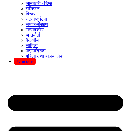
जानकारी \ टिप्स
राशिफल
विचार
घटना/दुर्घटना
समाज/संरक्षण
सम्पादकीय
अन्तर्वार्ता
बैंक/बीमा
साहित्य
पत्रपत्रिका
महिला तथा बालबालिका
Unicode