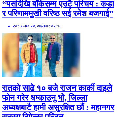
“पर्सादेखि बाँकेसम्म एउटै परिचय : कडा
र परिणाममुखी वरिष्ठ सई रमेश बजगाई”
२०८३ जेष्ठ २४, आईतवार ०९:१८
रातको साढे १० बजे राजन कार्की दाइले
फोन गरेर धम्काउनु भो, जिल्ला
अध्यक्षबाटै हामी असुरक्षित छौं : महानगर