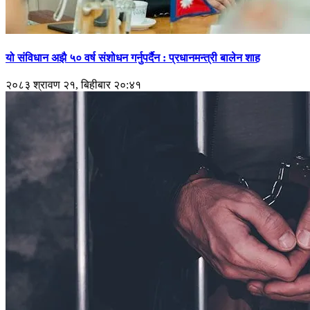
यो संविधान अझै ५० वर्ष संशोधन गर्नुपर्दैन : प्रधानमन्त्री बालेन शाह
२०८३ श्रावण २१, बिहीबार २०:४१