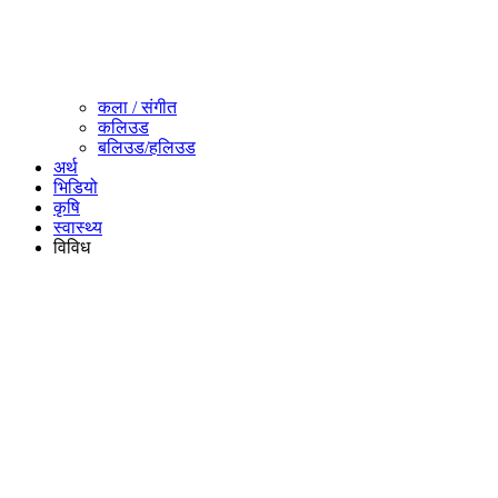
कला / संगीत​
कलिउड
बलिउड/हलिउड
अर्थ
भिडियो
कृषि
स्वास्थ्य
विविध