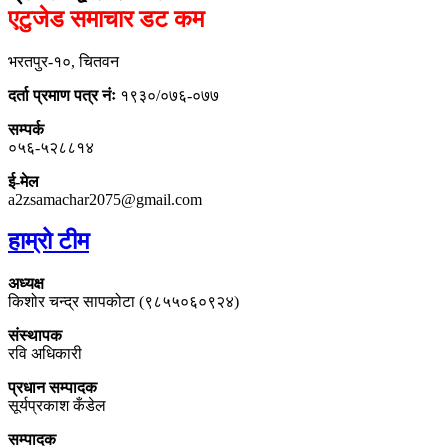
एटुजेड समाचार डट कम
भरतपुर-१०, चितवन
दर्ता प्रमाण पत्र नंः
१९३०/०७६-०७७
सम्पर्क
०५६-५२८८१४
ई-मेल
a2zsamachar2075@gmail.com
हाम्रो टीम
अध्यक्ष
किशोर चन्द्र सापकोटा (९८५५०६०९२४)
संस्थापक
रवि अधिकारी
प्रधान सम्पादक
सूर्यप्रकाश कँडेल
सम्पादक