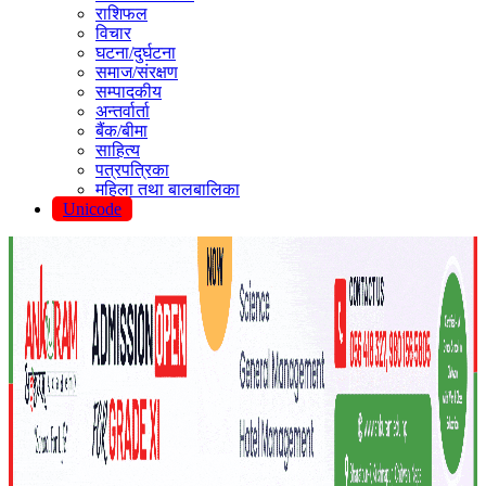
राशिफल
विचार
घटना/दुर्घटना
समाज/संरक्षण
सम्पादकीय
अन्तर्वार्ता
बैंक/बीमा
साहित्य
पत्रपत्रिका
महिला तथा बालबालिका
Unicode