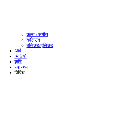
कला / संगीत​
कलिउड
बलिउड/हलिउड
अर्थ
भिडियो
कृषि
स्वास्थ्य
विविध