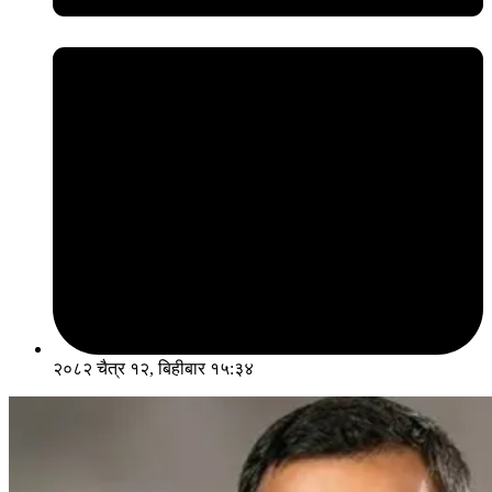
२०८२ चैत्र १२, बिहीबार १५:३४