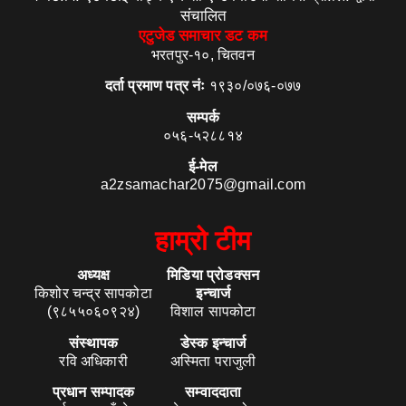
संचालित
एटुजेड समाचार डट कम
भरतपुर-१०, चितवन
दर्ता प्रमाण पत्र नंः
१९३०/०७६-०७७
सम्पर्क
०५६-५२८८१४
ई-मेल
a2zsamachar2075@gmail.com
हाम्रो टीम
अध्यक्ष
मिडिया प्रोडक्सन
किशोर चन्द्र सापकोटा
इन्चार्ज
(९८५५०६०९२४)
विशाल सापकोटा
संस्थापक
डेस्क इन्चार्ज
रवि अधिकारी
अस्मिता पराजुली
प्रधान सम्पादक
सम्वाददाता