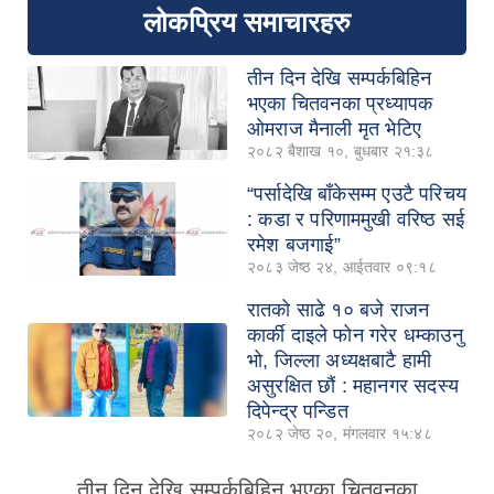
लोकप्रिय समाचारहरु
तीन दिन देखि सम्पर्कबिहिन
भएका चितवनका प्रध्यापक
ओमराज मैनाली मृत भेटिए
२०८२ बैशाख १०, बुधबार २१:३८
“पर्सादेखि बाँकेसम्म एउटै परिचय
: कडा र परिणाममुखी वरिष्ठ सई
रमेश बजगाई”
२०८३ जेष्ठ २४, आईतवार ०९:१८
रातको साढे १० बजे राजन
कार्की दाइले फोन गरेर धम्काउनु
भो, जिल्ला अध्यक्षबाटै हामी
असुरक्षित छौं : महानगर सदस्य
दिपेन्द्र पन्डित
२०८२ जेष्ठ २०, मंगलवार १५:४८
तीन दिन देखि सम्पर्कबिहिन भएका चितवनका