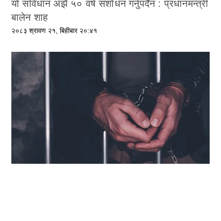
यो संविधान अझै ५० वर्ष संशोधन गर्नुपर्दैन : प्रधानमन्त्री
बालेन शाह
२०८३ श्रावण २१, बिहीबार २०:४१