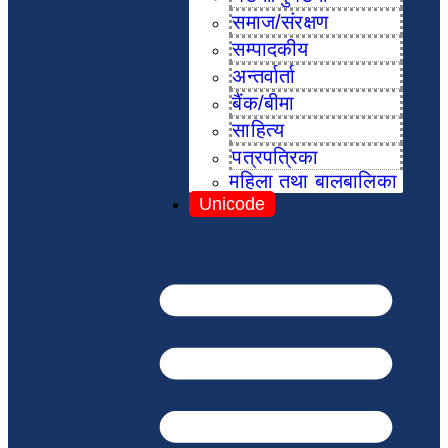
समाज/संरक्षण
सम्पादकीय
अन्तर्वार्ता
बैंक/बीमा
साहित्य
पत्रपत्रिका
महिला तथा बालबालिका
Unicode