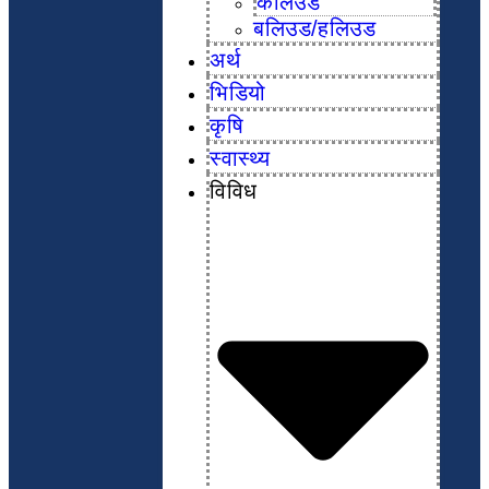
कलिउड
बलिउड/हलिउड
अर्थ
भिडियो
कृषि
स्वास्थ्य
विविध