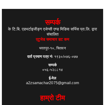
सम्पर्क
के टि.बि. एडभर्टाइजीङ्ग एजेन्सी एण्ड मिडिया सर्भिस प्रा.लि. द्वारा
संचालित
एटुजेड समाचार डट कम
भरतपुर-१०, चितवन
दर्ता प्रमाण पत्र नंः
१९३०/०७६-०७७
सम्पर्क
०५६-५२८८१४
ई-मेल
a2zsamachar2075@gmail.com
हाम्रो टीम