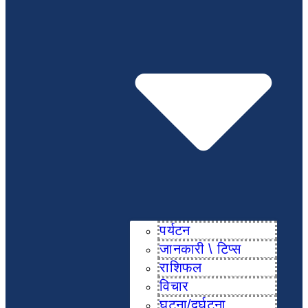
पर्यटन
जानकारी \ टिप्स
राशिफल
विचार
घटना/दुर्घटना