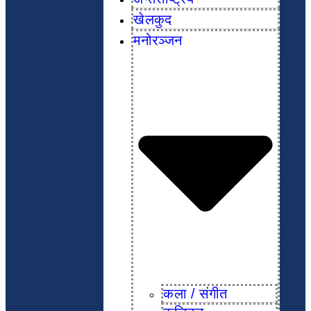
खेलकुद
मनोरञ्जन
कला / संगीत​