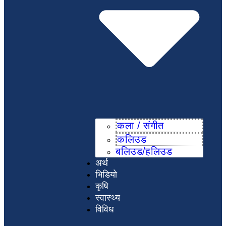
कला / संगीत​
कलिउड
बलिउड/हलिउड
अर्थ
भिडियो
कृषि
स्वास्थ्य
विविध