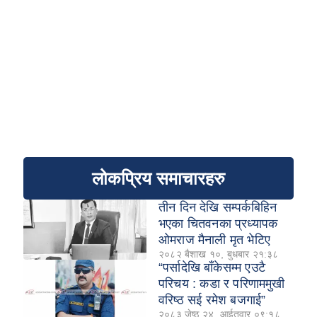
लोकप्रिय समाचारहरु
तीन दिन देखि सम्पर्कबिहिन
भएका चितवनका प्रध्यापक
ओमराज मैनाली मृत भेटिए
२०८२ बैशाख १०, बुधबार २१:३८
“पर्सादेखि बाँकेसम्म एउटै
परिचय : कडा र परिणाममुखी
वरिष्ठ सई रमेश बजगाई”
२०८३ जेष्ठ २४, आईतवार ०९:१८