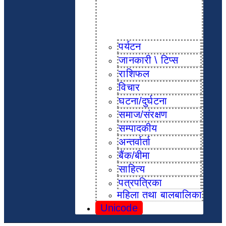
पर्यटन
जानकारी \ टिप्स
राशिफल
विचार
घटना/दुर्घटना
समाज/संरक्षण
सम्पादकीय
अन्तर्वार्ता
बैंक/बीमा
साहित्य
पत्रपत्रिका
महिला तथा बालबालिका
Unicode