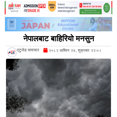
नेपालबाट बाहिरियो मनसुन
एटुजेड समाचार
२०८२ आश्विन २४, शुक्रबार २२:०८