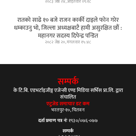
२०८३ जेष्ठ २४, आईतवार ०९:१८
रातको साढे १० बजे राजन कार्की दाइले फोन गरेर
धम्काउनु भो, जिल्ला अध्यक्षबाटै हामी असुरक्षित छौं :
महानगर सदस्य दिपेन्द्र पन्डित
२०८२ जेष्ठ २०, मंगलवार १५:४८
सम्पर्क
के टि.बि. एडभर्टाइजीङ्ग एजेन्सी एण्ड मिडिया सर्भिस प्रा.लि. द्वारा
संचालित
एटुजेड समाचार डट कम
भरतपुर-१०, चितवन
दर्ता प्रमाण पत्र नंः
१९३०/०७६-०७७
सम्पर्क