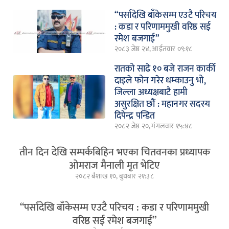
“पर्सादेखि बाँकेसम्म एउटै परिचय
: कडा र परिणाममुखी वरिष्ठ सई
रमेश बजगाई”
२०८३ जेष्ठ २४, आईतवार ०९:१८
रातको साढे १० बजे राजन कार्की
दाइले फोन गरेर धम्काउनु भो,
जिल्ला अध्यक्षबाटै हामी
असुरक्षित छौं : महानगर सदस्य
दिपेन्द्र पन्डित
२०८२ जेष्ठ २०, मंगलवार १५:४८
तीन दिन देखि सम्पर्कबिहिन भएका चितवनका प्रध्यापक
ओमराज मैनाली मृत भेटिए
२०८२ बैशाख १०, बुधबार २१:३८
“पर्सादेखि बाँकेसम्म एउटै परिचय : कडा र परिणाममुखी
वरिष्ठ सई रमेश बजगाई”