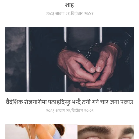
शाह
२०८३ श्रावण २१, बिहीबार २०:४१
वैदेशिक रोजगारीमा पठाइदिन्छु भन्दै ठगी गर्ने चार जना पक्राउ
२०८३ श्रावण २१, बिहीबार २०:०९