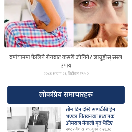
वर्षायाममा फैलिने रोगबाट कसरी जोगिने? जान्नुहोस् सरल
उपाय
२०८३ श्रावण २१, बिहीबार १९:५०
लोकप्रिय समाचारहरु
तीन दिन देखि सम्पर्कबिहिन
भएका चितवनका प्रध्यापक
ओमराज मैनाली मृत भेटिए
२०८२ बैशाख १०, बुधबार २१:३८