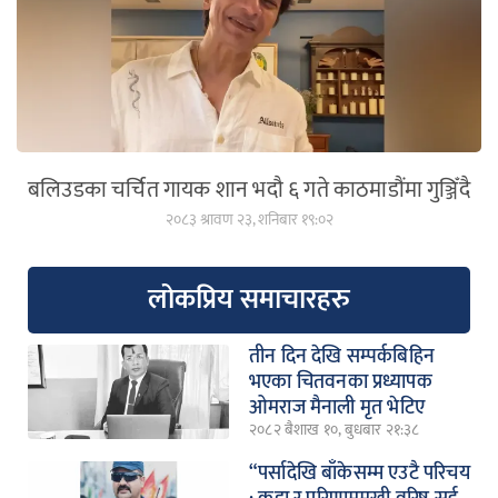
बलिउडका चर्चित गायक शान भदौ ६ गते काठमाडौंमा गुञ्जिँदै
२०८३ श्रावण २३, शनिबार १९:०२
लोकप्रिय समाचारहरु
तीन दिन देखि सम्पर्कबिहिन
भएका चितवनका प्रध्यापक
ओमराज मैनाली मृत भेटिए
२०८२ बैशाख १०, बुधबार २१:३८
“पर्सादेखि बाँकेसम्म एउटै परिचय