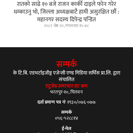
रातको साढे १० बजे राजन कार्की दाइले फोन गरेर
धम्काउनु भो, जिल्ला अध्यक्षबाटै हामी असुरक्षित छौं :
महानगर सदस्य दिपेन्द्र पन्डित
२०८२ जेष्ठ २०, मंगलवार १५:४८
सम्पर्क
के टि.बि. एडभर्टाइजीङ्ग एजेन्सी एण्ड मिडिया सर्भिस प्रा.लि. द्वारा
संचालित
एटुजेड समाचार डट कम
भरतपुर-१०, चितवन
दर्ता प्रमाण पत्र नंः
१९३०/०७६-०७७
सम्पर्क
०५६-५२८८१४
ई-मेल