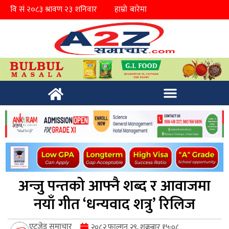
हाम्रो बारेमा
अन्जु पन्तको आफ्नै शब्द र आवाजमा
नयाँ गीत ‘धन्यवाद शत्रु’ रिलिज
एटुजेड समाचार
२०८२ फाल्गुन २९, शुक्रबार १५:०८