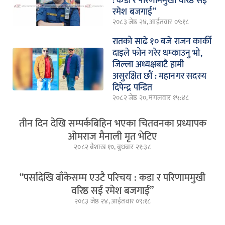
: कडा र परिणाममुखी वरिष्ठ सई
रमेश बजगाई”
२०८३ जेष्ठ २४, आईतवार ०९:१८
रातको साढे १० बजे राजन कार्की
दाइले फोन गरेर धम्काउनु भो,
जिल्ला अध्यक्षबाटै हामी
असुरक्षित छौं : महानगर सदस्य
दिपेन्द्र पन्डित
२०८२ जेष्ठ २०, मंगलवार १५:४८
तीन दिन देखि सम्पर्कबिहिन भएका चितवनका प्रध्यापक
ओमराज मैनाली मृत भेटिए
२०८२ बैशाख १०, बुधबार २१:३८
“पर्सादेखि बाँकेसम्म एउटै परिचय : कडा र परिणाममुखी
वरिष्ठ सई रमेश बजगाई”
२०८३ जेष्ठ २४, आईतवार ०९:१८