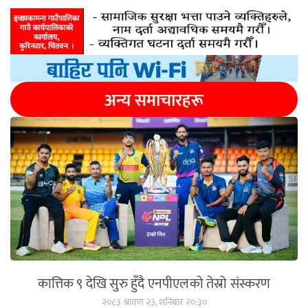
अन्य समाचारहरू
कात्तिक ९ देखि सुरु हुँदै एनपीएलको तेस्रो संस्करण
२०८३ श्रावण २३, शनिबार २०:३०