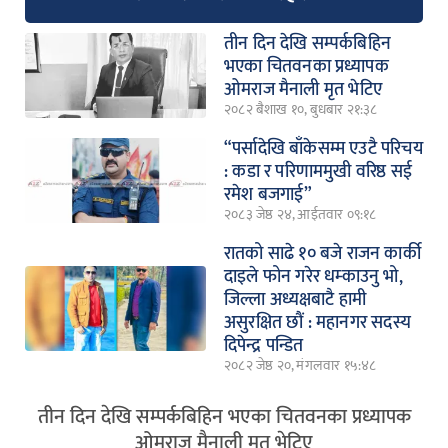
तीन दिन देखि सम्पर्कबिहिन
भएका चितवनका प्रध्यापक
ओमराज मैनाली मृत भेटिए
२०८२ बैशाख १०, बुधबार २१:३८
“पर्सादेखि बाँकेसम्म एउटै परिचय
: कडा र परिणाममुखी वरिष्ठ सई
रमेश बजगाई”
२०८३ जेष्ठ २४, आईतवार ०९:१८
रातको साढे १० बजे राजन कार्की
दाइले फोन गरेर धम्काउनु भो,
जिल्ला अध्यक्षबाटै हामी
असुरक्षित छौं : महानगर सदस्य
दिपेन्द्र पन्डित
२०८२ जेष्ठ २०, मंगलवार १५:४८
तीन दिन देखि सम्पर्कबिहिन भएका चितवनका प्रध्यापक
ओमराज मैनाली मृत भेटिए