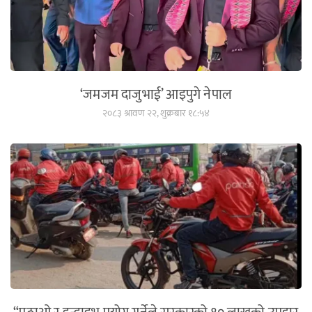
‘जमजम दाजुभाई’ आइपुगे नेपाल
२०८३ श्रावण २२, शुक्रबार १८:५४