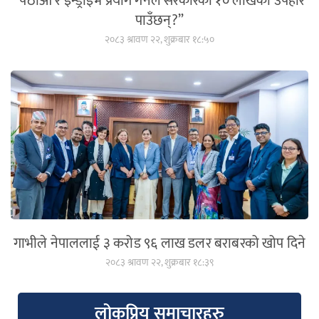
“पठाओ र इन्ड्राइभ प्रयोग गर्नेले सरकारको १० लाखको उपहार
पाउँछन्?”
२०८३ श्रावण २२, शुक्रबार १८:५०
गाभीले नेपाललाई ३ करोड ९६ लाख डलर बराबरको खोप दिने
२०८३ श्रावण २२, शुक्रबार १८:३९
लोकप्रिय समाचारहरु