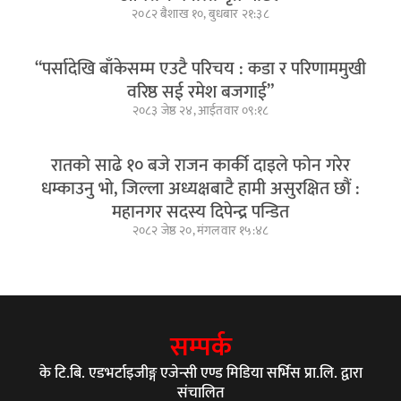
२०८२ बैशाख १०, बुधबार २१:३८
“पर्सादेखि बाँकेसम्म एउटै परिचय : कडा र परिणाममुखी
वरिष्ठ सई रमेश बजगाई”
२०८३ जेष्ठ २४, आईतवार ०९:१८
रातको साढे १० बजे राजन कार्की दाइले फोन गरेर
धम्काउनु भो, जिल्ला अध्यक्षबाटै हामी असुरक्षित छौं :
महानगर सदस्य दिपेन्द्र पन्डित
२०८२ जेष्ठ २०, मंगलवार १५:४८
सम्पर्क
के टि.बि. एडभर्टाइजीङ्ग एजेन्सी एण्ड मिडिया सर्भिस प्रा.लि. द्वारा
संचालित