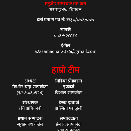
एटुजेड समाचार डट कम
भरतपुर-१०, चितवन
दर्ता प्रमाण पत्र नंः
१९३०/०७६-०७७
सम्पर्क
०५६-५२८८१४
ई-मेल
a2zsamachar2075@gmail.com
हाम्रो टीम
अध्यक्ष
मिडिया प्रोडक्सन
किशोर चन्द्र सापकोटा
इन्चार्ज
(९८५५०६०९२४)
विशाल सापकोटा
संस्थापक
डेस्क इन्चार्ज
रवि अधिकारी
अस्मिता पराजुली
प्रधान सम्पादक
सम्वाददाता
सूर्यप्रकाश कँडेल
प्रेम प्र. सापकोटा
पुजा सापकोटा