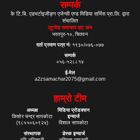
सम्पर्क
के टि.बि. एडभर्टाइजीङ्ग एजेन्सी एण्ड मिडिया सर्भिस प्रा.लि. द्वारा
संचालित
एटुजेड समाचार डट कम
भरतपुर-१०, चितवन
दर्ता प्रमाण पत्र नंः
१९३०/०७६-०७७
सम्पर्क
०५६-५२८८१४
ई-मेल
a2zsamachar2075@gmail.com
हाम्रो टीम
अध्यक्ष
मिडिया प्रोडक्सन
किशोर चन्द्र सापकोटा
इन्चार्ज
(९८५५०६०९२४)
विशाल सापकोटा
संस्थापक
डेस्क इन्चार्ज
रवि अधिकारी
अस्मिता पराजुली