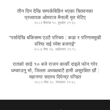
तीन दिन देखि सम्पर्कबिहिन भएका चितवनका
प्रध्यापक ओमराज मैनाली मृत भेटिए
२०८२ बैशाख १०, बुधबार २१:३८
“पर्सादेखि बाँकेसम्म एउटै परिचय : कडा र परिणाममुखी
वरिष्ठ सई रमेश बजगाई”
२०८३ जेष्ठ २४, आईतवार ०९:१८
रातको साढे १० बजे राजन कार्की दाइले फोन गरेर
धम्काउनु भो, जिल्ला अध्यक्षबाटै हामी असुरक्षित छौं :
महानगर सदस्य दिपेन्द्र पन्डित
२०८२ जेष्ठ २०, मंगलवार १५:४८