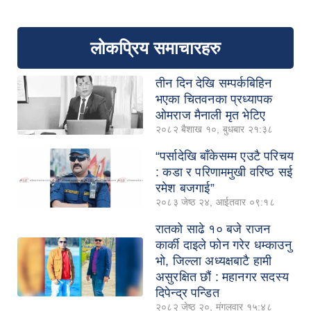
लोकप्रिय समाचारहरु
तीन दिन देखि सम्पर्कबिहिन
भएका चितवनका प्रध्यापक
ओमराज मैनाली मृत भेटिए
२०८२ बैशाख १०, बुधबार २१:३८
“पर्सादेखि बाँकेसम्म एउटै परिचय
: कडा र परिणाममुखी वरिष्ठ सई
रमेश बजगाई”
२०८३ जेष्ठ २४, आईतवार ०९:१८
रातको साढे १० बजे राजन
कार्की दाइले फोन गरेर धम्काउनु
भो, जिल्ला अध्यक्षबाटै हामी
असुरक्षित छौं : महानगर सदस्य
दिपेन्द्र पन्डित
२०८२ जेष्ठ २०, मंगलवार १५:४८