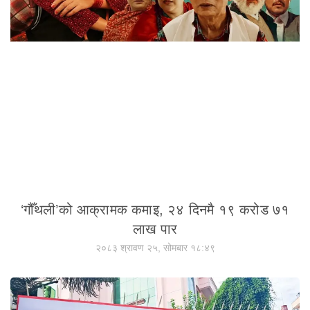
‘गौँथली’को आक्रामक कमाइ, २४ दिनमै १९ करोड ७१
लाख पार
२०८३ श्रावण २५, सोमबार १८:४९