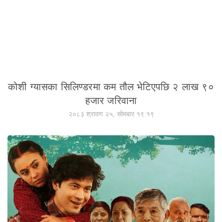
कोशी ग्यासका सिलिण्डरमा कम तौल भेटिएपछि २ लाख ९०
हजार जरिवाना
२०८३ श्रावण २५, सोमबार १९:१९