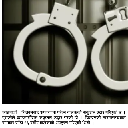
काठमाडौं – चितवनबाट अपहरणमा परेका बालकको सकुशल उद्दार गरिएको छ ।
प्रहरीले काठमाडौंबाट सकुशल उद्धार गरेको हो । चितवनको नारायणगढबाट
सोमबार साँझ १६ वर्षीय बालकको अपहरण गरिएको थियो ।