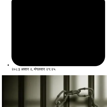
२०८३ असार २, मंगलवार २१:२५