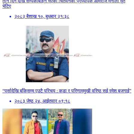
तीन दिन देखि सम्पर्कबिहिन भएका चितवनका प्रध्यापक ओमराज मैनाली मृत
भेटिए
२०८२ बैशाख १०, बुधबार २१:३८
“पर्सादेखि बाँकेसम्म एउटै परिचय : कडा र परिणाममुखी वरिष्ठ सई रमेश बजगाई”
२०८३ जेष्ठ २४, आईतवार ०९:१८