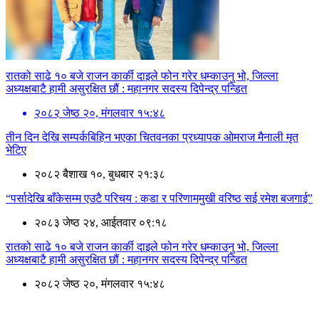
रातको साढे १० बजे राजन कार्की दाइले फोन गरेर धम्काउनु भो, जिल्ला
अध्यक्षबाटै हामी असुरक्षित छौं : महानगर सदस्य दिपेन्द्र पन्डित
२०८२ जेष्ठ २०, मंगलवार १५:४८
तीन दिन देखि सम्पर्कबिहिन भएका चितवनका प्रध्यापक ओमराज मैनाली मृत
भेटिए
२०८२ बैशाख १०, बुधबार २१:३८
“पर्सादेखि बाँकेसम्म एउटै परिचय : कडा र परिणाममुखी वरिष्ठ सई रमेश बजगाई”
२०८३ जेष्ठ २४, आईतवार ०९:१८
रातको साढे १० बजे राजन कार्की दाइले फोन गरेर धम्काउनु भो, जिल्ला
अध्यक्षबाटै हामी असुरक्षित छौं : महानगर सदस्य दिपेन्द्र पन्डित
२०८२ जेष्ठ २०, मंगलवार १५:४८