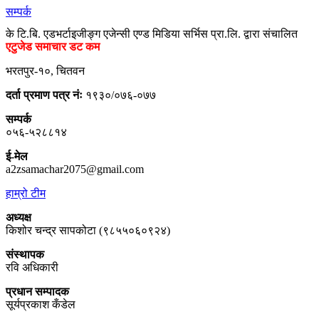
सम्पर्क
के टि.बि. एडभर्टाइजीङ्ग एजेन्सी एण्ड मिडिया सर्भिस प्रा.लि. द्वारा संचालित
एटुजेड समाचार डट कम
भरतपुर-१०, चितवन
दर्ता प्रमाण पत्र नंः
१९३०/०७६-०७७
सम्पर्क
०५६-५२८८१४
ई-मेल
a2zsamachar2075@gmail.com
हाम्रो टीम
अध्यक्ष
किशोर चन्द्र सापकोटा (९८५५०६०९२४)
संस्थापक
रवि अधिकारी
प्रधान सम्पादक
सूर्यप्रकाश कँडेल