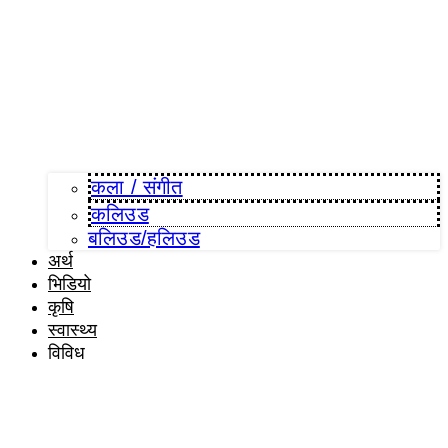
कला / संगीत​
कलिउड
बलिउड/हलिउड
अर्थ
भिडियो
कृषि
स्वास्थ्य
विविध