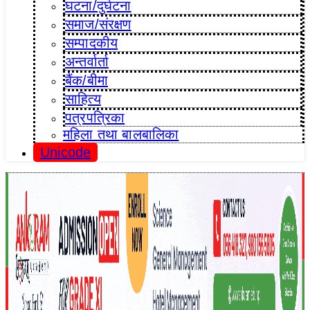
घटना/दुर्घटना
समाज/संरक्षण
सम्पादकीय
अन्तर्वार्ता
बैंक/बीमा
साहित्य
पत्रपत्रिका
महिला तथा बालबालिका
Unicode