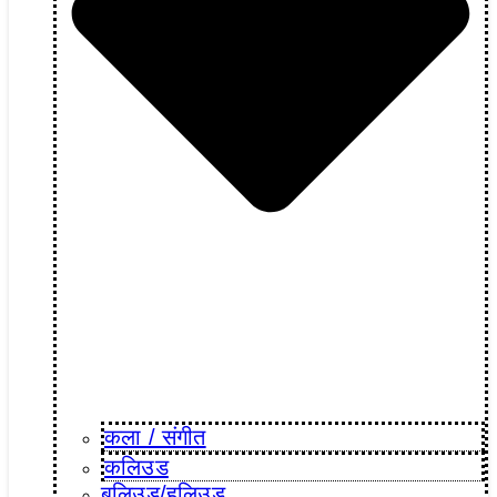
कला / संगीत​
कलिउड
बलिउड/हलिउड