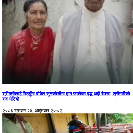
श्रीमतीलाई पिठ्युँमा बोकेर सुनकोशीमा हाम फालेका वृद्ध अझै बेपत्ता, श्रीमतीको
शव भेटियो
२०८३ श्रावण २४, आईतवार २०:०२