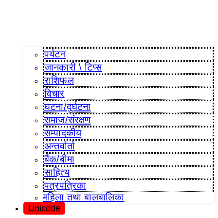
पर्यटन
जानकारी \ टिप्स
राशिफल
विचार
घटना/दुर्घटना
समाज/संरक्षण
सम्पादकीय
अन्तर्वार्ता
बैंक/बीमा
साहित्य
पत्रपत्रिका
महिला तथा बालबालिका
Unicode