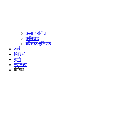
कला / संगीत​
कलिउड
बलिउड/हलिउड
अर्थ
भिडियो
कृषि
स्वास्थ्य
विविध