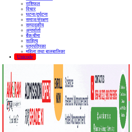
राशिफल
विचार
घटना/दुर्घटना
समाज/संरक्षण
सम्पादकीय
अन्तर्वार्ता
बैंक/बीमा
साहित्य
पत्रपत्रिका
महिला तथा बालबालिका
Unicode