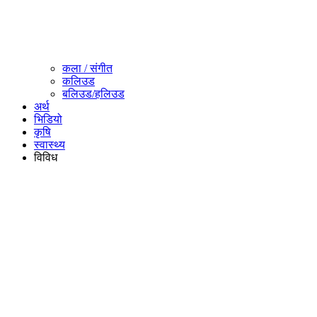
कला / संगीत​
कलिउड
बलिउड/हलिउड
अर्थ
भिडियो
कृषि
स्वास्थ्य
विविध