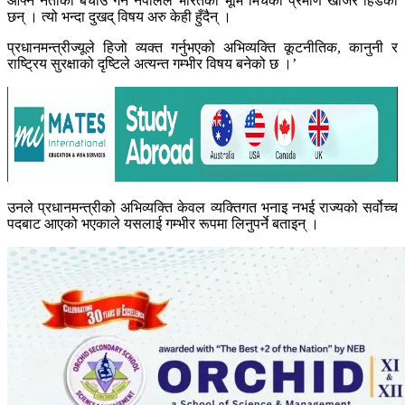
आफ्नै नेताको बचाउ गर्न नेपालले भारतको भूमि मिचेको प्रमाण खोजेर हिडेका
छन् । त्यो भन्दा दुखद् विषय अरु केही हुँदैन् ।
प्रधानमन्त्रीज्यूले हिजो व्यक्त गर्नुभएको अभिव्यक्ति कूटनीतिक, कानुनी र
राष्ट्रिय सुरक्षाको दृष्टिले अत्यन्त गम्भीर विषय बनेको छ ।’
उनले प्रधानमन्त्रीको अभिव्यक्ति केवल व्यक्तिगत भनाइ नभई राज्यको सर्वोच्च
पदबाट आएको भएकाले यसलाई गम्भीर रूपमा लिनुपर्ने बताइन् ।