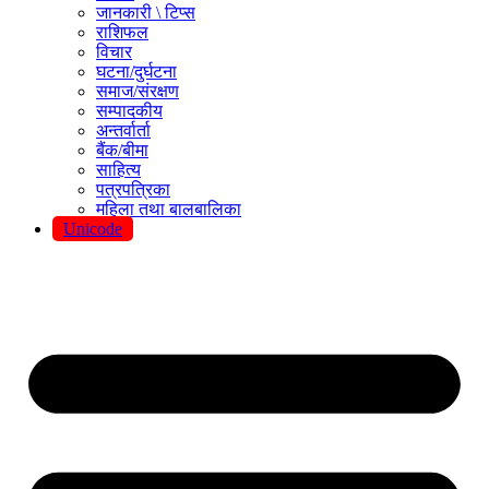
जानकारी \ टिप्स
राशिफल
विचार
घटना/दुर्घटना
समाज/संरक्षण
सम्पादकीय
अन्तर्वार्ता
बैंक/बीमा
साहित्य
पत्रपत्रिका
महिला तथा बालबालिका
Unicode