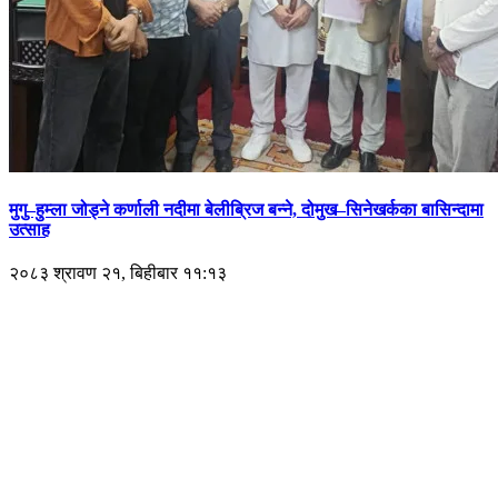
मुगु–हुम्ला जोड्ने कर्णाली नदीमा बेलीब्रिज बन्ने, दोमुख–सिनेखर्कका बासिन्दामा
उत्साह
२०८३ श्रावण २१, बिहीबार ११:१३