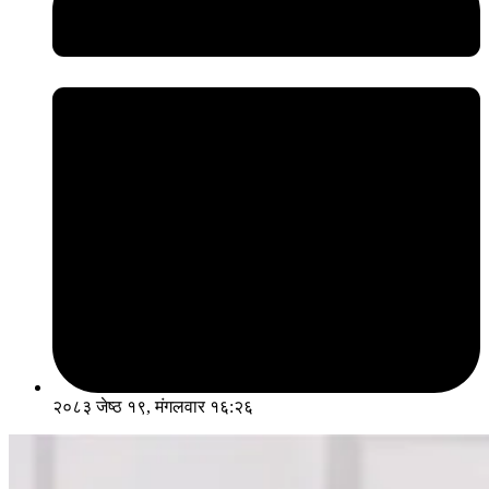
२०८३ जेष्ठ १९, मंगलवार १६:२६