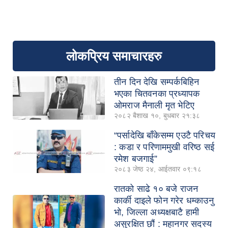
लोकप्रिय समाचारहरु
तीन दिन देखि सम्पर्कबिहिन
भएका चितवनका प्रध्यापक
ओमराज मैनाली मृत भेटिए
२०८२ बैशाख १०, बुधबार २१:३८
“पर्सादेखि बाँकेसम्म एउटै परिचय
: कडा र परिणाममुखी वरिष्ठ सई
रमेश बजगाई”
२०८३ जेष्ठ २४, आईतवार ०९:१८
रातको साढे १० बजे राजन
कार्की दाइले फोन गरेर धम्काउनु
भो, जिल्ला अध्यक्षबाटै हामी
असुरक्षित छौं : महानगर सदस्य