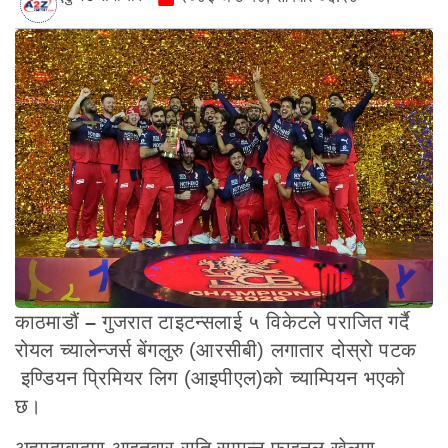
काठमाडौं
–
गुजरात टाइटन्सलाई ५ विकेटले पराजित गर्दै
रोयल च्यालेन्जर्स बेंगलुरु (आरसीबी) लगातार दोस्रो पटक
इण्डियन प्रिमियर लिग (आइपीएल)को च्याम्पियन भएको
छ।