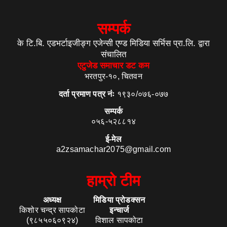
सम्पर्क
के टि.बि. एडभर्टाइजीङ्ग एजेन्सी एण्ड मिडिया सर्भिस प्रा.लि. द्वारा
संचालित
एटुजेड समाचार डट कम
भरतपुर-१०, चितवन
दर्ता प्रमाण पत्र नंः
१९३०/०७६-०७७
सम्पर्क
०५६-५२८८१४
ई-मेल
a2zsamachar2075@gmail.com
हाम्रो टीम
अध्यक्ष
मिडिया प्रोडक्सन
किशोर चन्द्र सापकोटा
इन्चार्ज
(९८५५०६०९२४)
विशाल सापकोटा