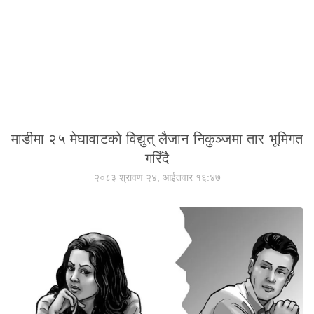
माडीमा २५ मेघावाटको विद्युत् लैजान निकुञ्जमा तार भूमिगत
गरिँदै
२०८३ श्रावण २४, आईतवार १६:४७