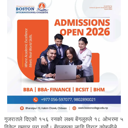
गुजरातले दिएको १५६ रनको लक्ष्य बेंगलुरुले १८ ओभरमा ५
विकेट गुमाएर पूरा गर्यो। बेंगलुरुका लागि विराट कोहलीले