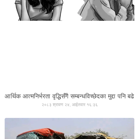
आर्थिक आत्मनिर्भरता वृद्धिसँगै सम्बन्धविच्छेदका मुद्दा पनि बढे
२०८३ श्रावण २४, आईतवार १६:३६