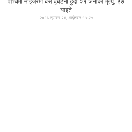
पश्चिमी नाइजरमा बस दुर्घटना हुँदा २१ जनाको मृत्यु, ३७
घाइते
२०८३ श्रावण २४, आईतवार १५:२७