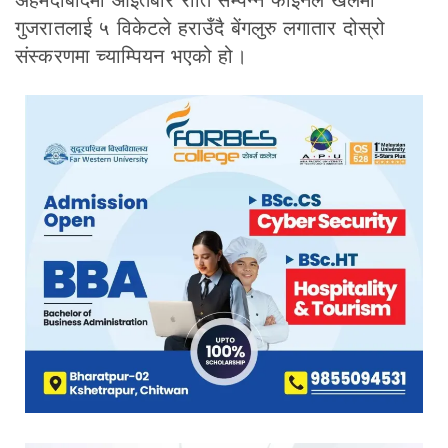
अहमदाबादमा आइतबार राति सम्पन्न फाइनल खेलमा
गुजरातलाई ५ विकेटले हराउँदै बेंगलुरु लगातार दोस्रो
संस्करणमा च्याम्पियन भएको हो।