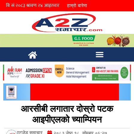
हाम्रो बारेमा
आरसीबी लगातार दोस्रो पटक
आइपीएलको च्याम्पियन
एटुजेड समाचार
२०८३ जेष्ठ १८, सोमबार ०६:२७