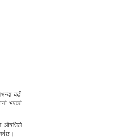
भन्दा बढी
सानो भएको
यो औषधिले
गर्दछ।