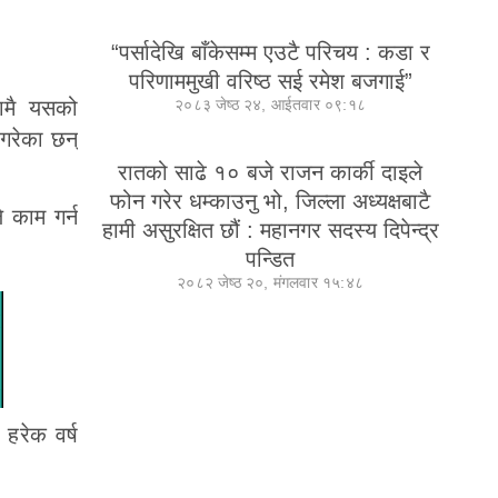
“पर्सादेखि बाँकेसम्म एउटै परिचय : कडा र
परिणाममुखी वरिष्ठ सई रमेश बजगाई”
२०८३ जेष्ठ २४, आईतवार ०९:१८
तामै यसको
गरेका छन्
रातको साढे १० बजे राजन कार्की दाइले
फोन गरेर धम्काउनु भो, जिल्ला अध्यक्षबाटै
े काम गर्न
हामी असुरक्षित छौं : महानगर सदस्य दिपेन्द्र
पन्डित
२०८२ जेष्ठ २०, मंगलवार १५:४८
हरेक वर्ष