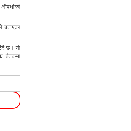
े औषधीको
ले बताएका
िंदै छ। यो
क बैठकमा