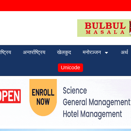
ाष्ट्रिय
अन्तर्राष्ट्रिय
खेलकुद
मनोरञ्जन
अर्थ
Unicode