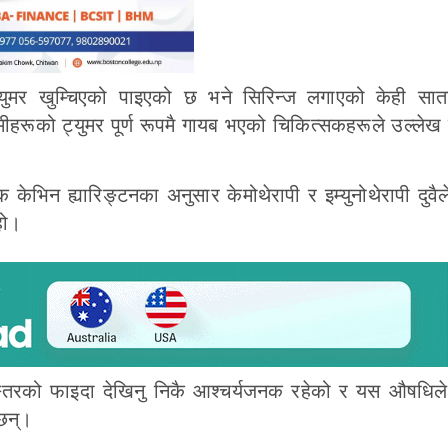
्युमर खुम्चिएको पाइएको छ भने सिरिन्ज लगाएको केही सा
हरूको ट्युमर पूर्ण रूपमै गायब भएको चिकित्सकहरूले उल्लेख 
पक केभिन ह्यारिङ्टनका अनुसार केमोथेरापी र इम्युनोथेरापी दुवैल
हो।
्तरको फाइदा देखिनु निकै आश्चर्यजनक रहेको र यस औषधिले 
 छन्।