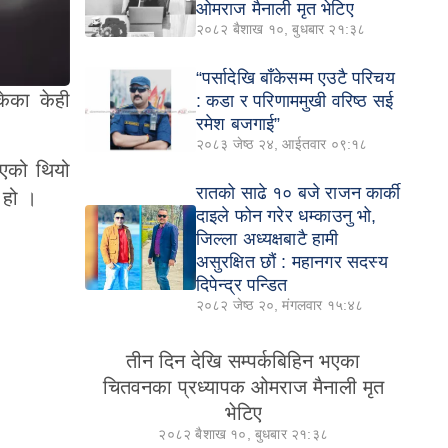
ओमराज मैनाली मृत भेटिए
२०८२ बैशाख १०, बुधबार २१:३८
“पर्सादेखि बाँकेसम्म एउटै परिचय
केका केही
: कडा र परिणाममुखी वरिष्ठ सई
रमेश बजगाई”
२०८३ जेष्ठ २४, आईतवार ०९:१८
िएको थियो
रातको साढे १० बजे राजन कार्की
 हो ।
दाइले फोन गरेर धम्काउनु भो,
जिल्ला अध्यक्षबाटै हामी
असुरक्षित छौं : महानगर सदस्य
दिपेन्द्र पन्डित
२०८२ जेष्ठ २०, मंगलवार १५:४८
तीन दिन देखि सम्पर्कबिहिन भएका
चितवनका प्रध्यापक ओमराज मैनाली मृत
भेटिए
२०८२ बैशाख १०, बुधबार २१:३८