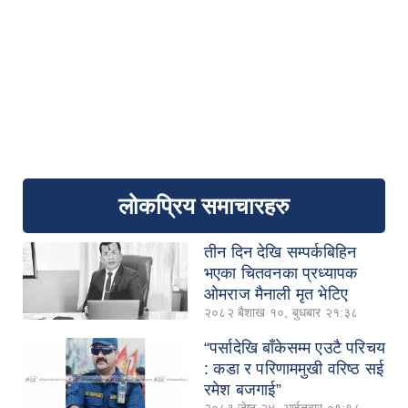
लोकप्रिय समाचारहरु
तीन दिन देखि सम्पर्कबिहिन
भएका चितवनका प्रध्यापक
ओमराज मैनाली मृत भेटिए
२०८२ बैशाख १०, बुधबार २१:३८
“पर्सादेखि बाँकेसम्म एउटै परिचय
: कडा र परिणाममुखी वरिष्ठ सई
रमेश बजगाई”
२०८३ जेष्ठ २४, आईतवार ०९:१८