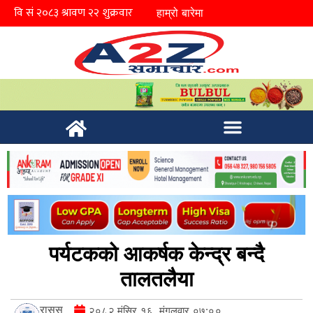
हाम्रो बारेमा
पर्यटकको आकर्षक केन्द्र बन्दै
तालतलैया
रासस
२०८२ मंसिर १६, मंगलवार ०७:००