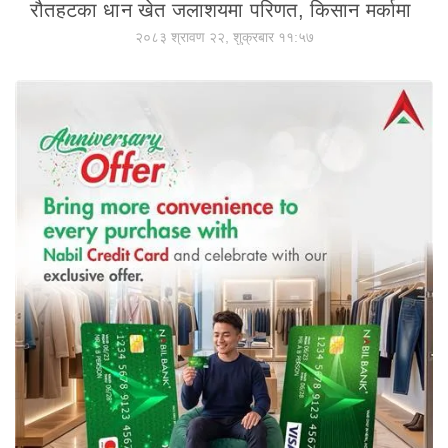
रौतहटका धान खेत जलाशयमा परिणत, किसान मर्कामा
२०८३ श्रावण २२, शुक्रबार ११:५७