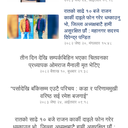
रातको साढे १० बजे राजन
कार्की दाइले फोन गरेर धम्काउनु
भो, जिल्ला अध्यक्षबाटै हामी
असुरक्षित छौं : महानगर सदस्य
दिपेन्द्र पन्डित
२०८२ जेष्ठ २०, मंगलवार १५:४८
तीन दिन देखि सम्पर्कबिहिन भएका चितवनका
प्रध्यापक ओमराज मैनाली मृत भेटिए
२०८२ बैशाख १०, बुधबार २१:३८
“पर्सादेखि बाँकेसम्म एउटै परिचय : कडा र परिणाममुखी
वरिष्ठ सई रमेश बजगाई”
२०८३ जेष्ठ २४, आईतवार ०९:१८
रातको साढे १० बजे राजन कार्की दाइले फोन गरेर
धम्काउनु भो, जिल्ला अध्यक्षबाटै हामी असुरक्षित छौं :