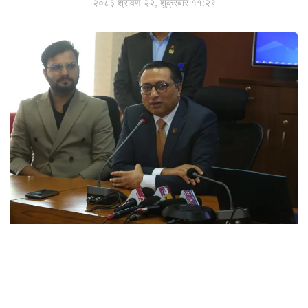
२०८३ श्रावण २२, शुक्रबार ११:२९