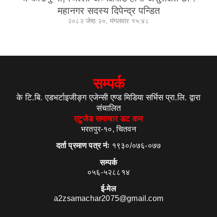
महानगर सदस्य दिपेन्द्र पन्डित
२०८२ जेष्ठ २०, मंगलवार १५:४८
सम्पर्क
के टि.बि. एडभर्टाइजीङ्ग एजेन्सी एण्ड मिडिया सर्भिस प्रा.लि. द्वारा
संचालित
एटुजेड समाचार डट कम
भरतपुर-१०, चितवन
दर्ता प्रमाण पत्र नंः
१९३०/०७६-०७७
सम्पर्क
०५६-५२८८१४
ई-मेल
a2zsamachar2075@gmail.com