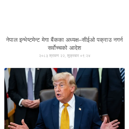
नेपाल इन्भेष्टमेन्ट मेगा बैंकका अध्यक्ष–सीईओ पक्राउ नगर्न
सर्वोच्चको आदेश
२०८३ श्रावण २२, शुक्रबार ०९:२४