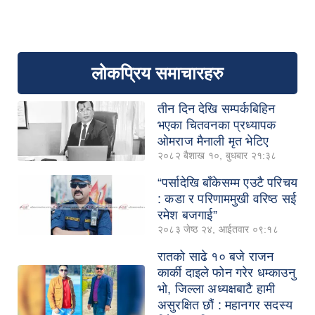
लोकप्रिय समाचारहरु
तीन दिन देखि सम्पर्कबिहिन
भएका चितवनका प्रध्यापक
ओमराज मैनाली मृत भेटिए
२०८२ बैशाख १०, बुधबार २१:३८
“पर्सादेखि बाँकेसम्म एउटै परिचय
: कडा र परिणाममुखी वरिष्ठ सई
रमेश बजगाई”
२०८३ जेष्ठ २४, आईतवार ०९:१८
रातको साढे १० बजे राजन
कार्की दाइले फोन गरेर धम्काउनु
भो, जिल्ला अध्यक्षबाटै हामी
असुरक्षित छौं : महानगर सदस्य