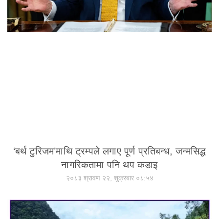
‘बर्थ टुरिजम’माथि ट्रम्पले लगाए पूर्ण प्रतिबन्ध, जन्मसिद्ध
नागरिकतामा पनि थप कडाइ
२०८३ श्रावण २२, शुक्रबार ०८:५४