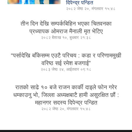
दिपेन्द्र पन्डित
२०८२ जेष्ठ २०, मंगलवार १५:४८
तीन दिन देखि सम्पर्कबिहिन भएका चितवनका
प्रध्यापक ओमराज मैनाली मृत भेटिए
२०८२ बैशाख १०, बुधबार २१:३८
“पर्सादेखि बाँकेसम्म एउटै परिचय : कडा र परिणाममुखी
वरिष्ठ सई रमेश बजगाई”
२०८३ जेष्ठ २४, आईतवार ०९:१८
रातको साढे १० बजे राजन कार्की दाइले फोन गरेर
धम्काउनु भो, जिल्ला अध्यक्षबाटै हामी असुरक्षित छौं :
महानगर सदस्य दिपेन्द्र पन्डित
२०८२ जेष्ठ २०, मंगलवार १५:४८