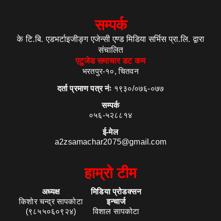
सम्पर्क
के टि.बि. एडभर्टाइजीङ्ग एजेन्सी एण्ड मिडिया सर्भिस प्रा.लि. द्वारा
संचालित
एटुजेड समाचार डट कम
भरतपुर-१०, चितवन
दर्ता प्रमाण पत्र नंः
१९३०/०७६-०७७
सम्पर्क
०५६-५२८८१४
ई-मेल
a2zsamachar2075@gmail.com
हाम्रो टीम
अध्यक्ष
मिडिया प्रोडक्सन
किशोर चन्द्र सापकोटा
इन्चार्ज
(९८५५०६०९२४)
विशाल सापकोटा