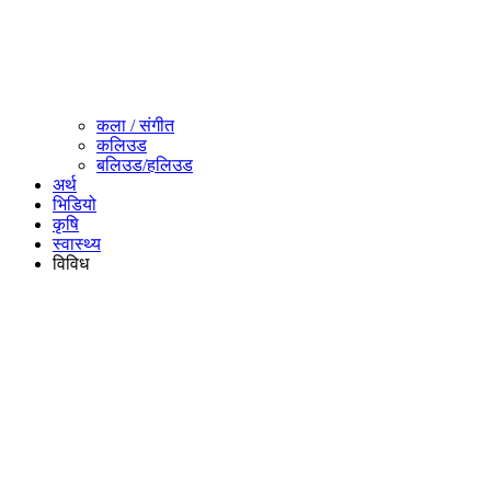
कला / संगीत​
कलिउड
बलिउड/हलिउड
अर्थ
भिडियो
कृषि
स्वास्थ्य
विविध