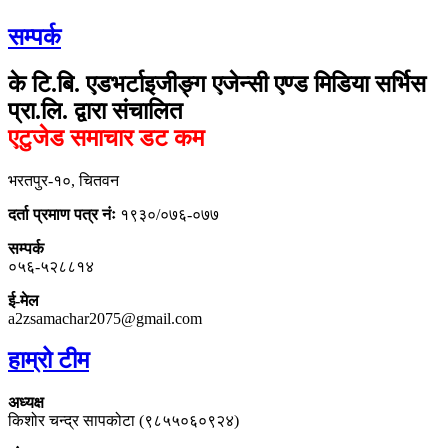
सम्पर्क
के टि.बि. एडभर्टाइजीङ्ग एजेन्सी एण्ड मिडिया सर्भिस
प्रा.लि. द्वारा संचालित
एटुजेड समाचार डट कम
भरतपुर-१०, चितवन
दर्ता प्रमाण पत्र नंः
१९३०/०७६-०७७
सम्पर्क
०५६-५२८८१४
ई-मेल
a2zsamachar2075@gmail.com
हाम्रो टीम
अध्यक्ष
किशोर चन्द्र सापकोटा (९८५५०६०९२४)