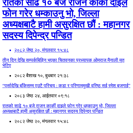
रातको साढे १० बजे राजन कार्की दाइले
फोन गरेर धम्काउनु भो, जिल्ला
अध्यक्षबाटै हामी असुरक्षित छौं : महानगर
सदस्य दिपेन्द्र पन्डित
२०८२ जेष्ठ २०, मंगलवार १५:४८
तीन दिन देखि सम्पर्कबिहिन भएका चितवनका प्रध्यापक ओमराज मैनाली मृत
भेटिए
२०८२ बैशाख १०, बुधबार २१:३८
“पर्सादेखि बाँकेसम्म एउटै परिचय : कडा र परिणाममुखी वरिष्ठ सई रमेश बजगाई”
२०८३ जेष्ठ २४, आईतवार ०९:१८
रातको साढे १० बजे राजन कार्की दाइले फोन गरेर धम्काउनु भो, जिल्ला
अध्यक्षबाटै हामी असुरक्षित छौं : महानगर सदस्य दिपेन्द्र पन्डित
२०८२ जेष्ठ २०, मंगलवार १५:४८