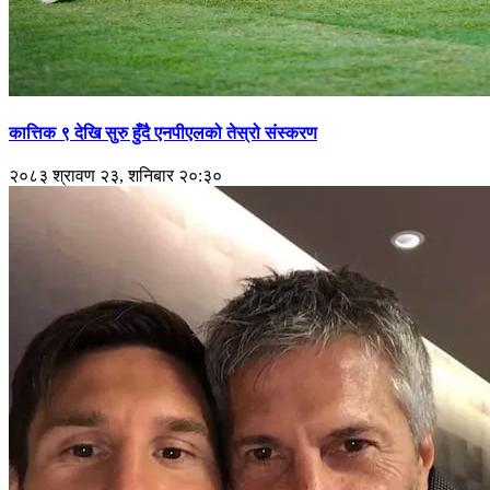
कात्तिक ९ देखि सुरु हुँदै एनपीएलको तेस्रो संस्करण
२०८३ श्रावण २३, शनिबार २०:३०