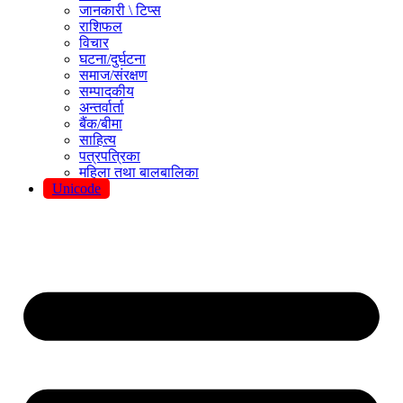
जानकारी \ टिप्स
राशिफल
विचार
घटना/दुर्घटना
समाज/संरक्षण
सम्पादकीय
अन्तर्वार्ता
बैंक/बीमा
साहित्य
पत्रपत्रिका
महिला तथा बालबालिका
Unicode