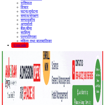
राशिफल
विचार
घटना/दुर्घटना
समाज/संरक्षण
सम्पादकीय
अन्तर्वार्ता
बैंक/बीमा
साहित्य
पत्रपत्रिका
महिला तथा बालबालिका
Unicode