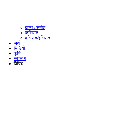
कला / संगीत​
कलिउड
बलिउड/हलिउड
अर्थ
भिडियो
कृषि
स्वास्थ्य
विविध