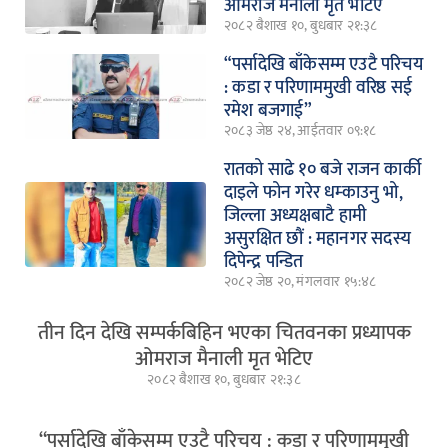
ओमराज मैनाली मृत भेटिए
२०८२ बैशाख १०, बुधबार २१:३८
“पर्सादेखि बाँकेसम्म एउटै परिचय
: कडा र परिणाममुखी वरिष्ठ सई
रमेश बजगाई”
२०८३ जेष्ठ २४, आईतवार ०९:१८
रातको साढे १० बजे राजन कार्की
दाइले फोन गरेर धम्काउनु भो,
जिल्ला अध्यक्षबाटै हामी
असुरक्षित छौं : महानगर सदस्य
दिपेन्द्र पन्डित
२०८२ जेष्ठ २०, मंगलवार १५:४८
तीन दिन देखि सम्पर्कबिहिन भएका चितवनका प्रध्यापक
ओमराज मैनाली मृत भेटिए
२०८२ बैशाख १०, बुधबार २१:३८
“पर्सादेखि बाँकेसम्म एउटै परिचय : कडा र परिणाममुखी