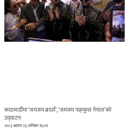
काठमाडौंमा ‘जमजम ब्रदर्स’, ‘जमजम पफ्र्युम्स नेपाल’को
उद्घाटन
२०८३ श्रावण २३, शनिबार १६:०९