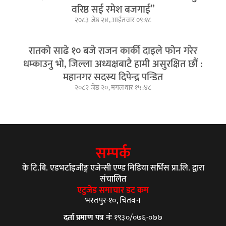
वरिष्ठ सई रमेश बजगाई”
२०८३ जेष्ठ २४, आईतवार ०९:१८
रातको साढे १० बजे राजन कार्की दाइले फोन गरेर
धम्काउनु भो, जिल्ला अध्यक्षबाटै हामी असुरक्षित छौं :
महानगर सदस्य दिपेन्द्र पन्डित
२०८२ जेष्ठ २०, मंगलवार १५:४८
सम्पर्क
के टि.बि. एडभर्टाइजीङ्ग एजेन्सी एण्ड मिडिया सर्भिस प्रा.लि. द्वारा
संचालित
एटुजेड समाचार डट कम
भरतपुर-१०, चितवन
दर्ता प्रमाण पत्र नंः
१९३०/०७६-०७७