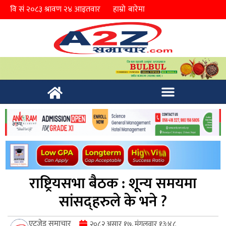
हाम्रो बारेमा
राष्ट्रियसभा बैठक : शून्य समयमा
सांसद‍्हरुले के भने ?
एटुजेड समाचार
२०८२ असार १७, मंगलवार १३:४८