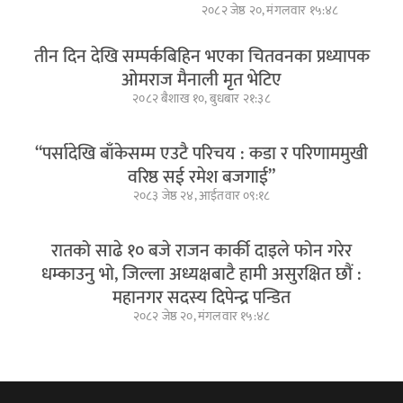
२०८२ जेष्ठ २०, मंगलवार १५:४८
तीन दिन देखि सम्पर्कबिहिन भएका चितवनका प्रध्यापक
ओमराज मैनाली मृत भेटिए
२०८२ बैशाख १०, बुधबार २१:३८
“पर्सादेखि बाँकेसम्म एउटै परिचय : कडा र परिणाममुखी
वरिष्ठ सई रमेश बजगाई”
२०८३ जेष्ठ २४, आईतवार ०९:१८
रातको साढे १० बजे राजन कार्की दाइले फोन गरेर
धम्काउनु भो, जिल्ला अध्यक्षबाटै हामी असुरक्षित छौं :
महानगर सदस्य दिपेन्द्र पन्डित
२०८२ जेष्ठ २०, मंगलवार १५:४८