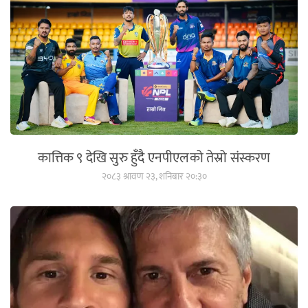
कात्तिक ९ देखि सुरु हुँदै एनपीएलको तेस्रो संस्करण
२०८३ श्रावण २३, शनिबार २०:३०