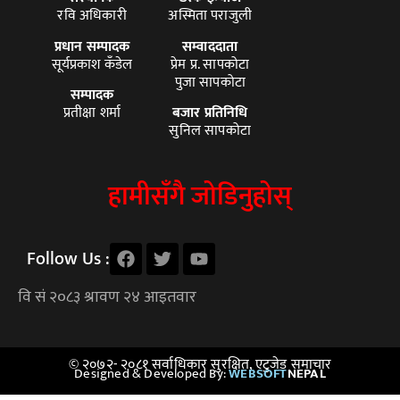
रवि अधिकारी
अस्मिता पराजुली
प्रधान सम्पादक
सम्वाददाता
सूर्यप्रकाश कँडेल
प्रेम प्र. सापकोटा
पुजा सापकोटा
सम्पादक
प्रतीक्षा शर्मा
बजार प्रतिनिधि
सुनिल सापकोटा
हामीसँगै जोडिनुहोस्
Follow Us :
© २०७२- २०८१ सर्वाधिकार सुरक्षित, एटुजेड समाचार
Designed & Developed By:
WEBSOFT
NEPAL