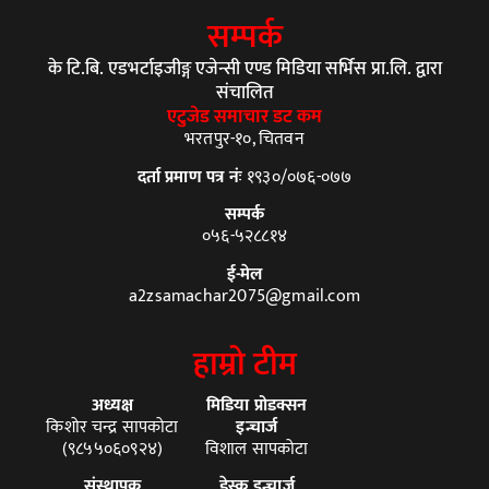
सम्पर्क
के टि.बि. एडभर्टाइजीङ्ग एजेन्सी एण्ड मिडिया सर्भिस प्रा.लि. द्वारा
संचालित
एटुजेड समाचार डट कम
भरतपुर-१०, चितवन
दर्ता प्रमाण पत्र नंः
१९३०/०७६-०७७
सम्पर्क
०५६-५२८८१४
ई-मेल
a2zsamachar2075@gmail.com
हाम्रो टीम
अध्यक्ष
मिडिया प्रोडक्सन
किशोर चन्द्र सापकोटा
इन्चार्ज
(९८५५०६०९२४)
विशाल सापकोटा
संस्थापक
डेस्क इन्चार्ज