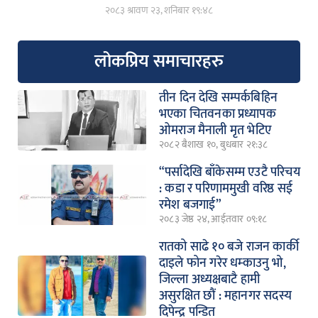
२०८३ श्रावण २३, शनिबार १९:४८
लोकप्रिय समाचारहरु
तीन दिन देखि सम्पर्कबिहिन
भएका चितवनका प्रध्यापक
ओमराज मैनाली मृत भेटिए
२०८२ बैशाख १०, बुधबार २१:३८
“पर्सादेखि बाँकेसम्म एउटै परिचय
: कडा र परिणाममुखी वरिष्ठ सई
रमेश बजगाई”
२०८३ जेष्ठ २४, आईतवार ०९:१८
रातको साढे १० बजे राजन कार्की
दाइले फोन गरेर धम्काउनु भो,
जिल्ला अध्यक्षबाटै हामी
असुरक्षित छौं : महानगर सदस्य
दिपेन्द्र पन्डित