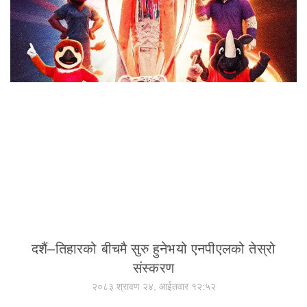
दशैं–तिहारको बीचमै सुरु हुनेभयो एनपीएलको तेस्रो
संस्करण
२०८३ श्रावण २४, आईतवार १२:५२