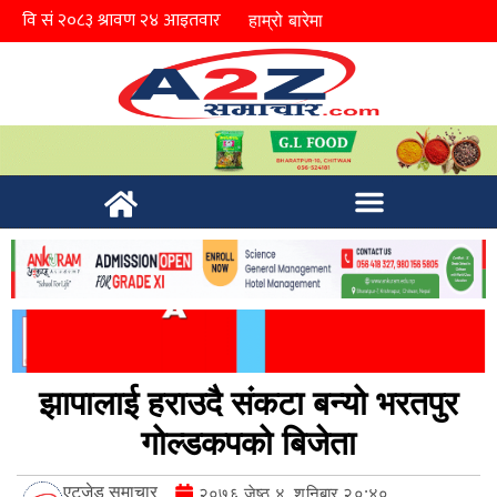
हाम्रो बारेमा
झापालाई हराउदै संकटा बन्यो भरतपुर
गोल्डकपको बिजेता
एटुजेड समाचार
२०७६ जेष्ठ ४, शनिबार २०:४०