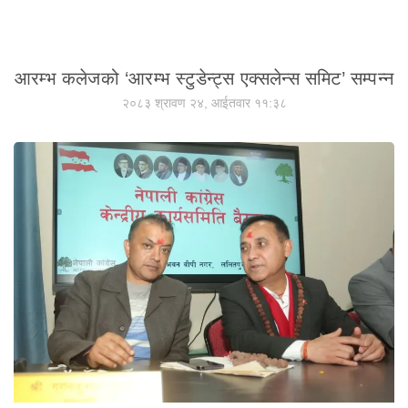
आरम्भ कलेजको ‘आरम्भ स्टुडेन्ट्स एक्सलेन्स समिट’ सम्पन्न
२०८३ श्रावण २४, आईतवार ११:३८