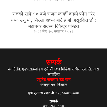
रातको साढे १० बजे राजन कार्की दाइले फोन गरेर
धम्काउनु भो, जिल्ला अध्यक्षबाटै हामी असुरक्षित छौं :
महानगर सदस्य दिपेन्द्र पन्डित
२०८२ जेष्ठ २०, मंगलवार १५:४८
सम्पर्क
के टि.बि. एडभर्टाइजीङ्ग एजेन्सी एण्ड मिडिया सर्भिस प्रा.लि. द्वारा
संचालित
एटुजेड समाचार डट कम
भरतपुर-१०, चितवन
दर्ता प्रमाण पत्र नंः
१९३०/०७६-०७७
सम्पर्क
०५६-५२८८१४