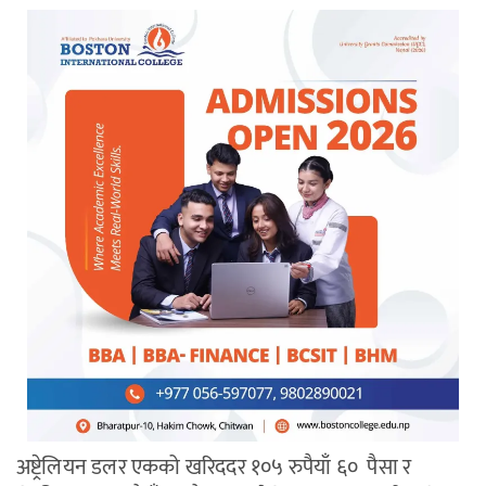
अष्ट्रेलियन डलर एकको खरिददर १०५ रुपैयाँ ६० पैसा र