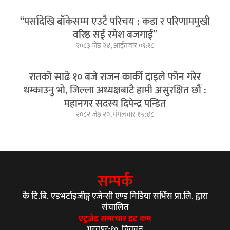
“पर्सादेखि बाँकेसम्म एउटै परिचय : कडा र परिणाममुखी
वरिष्ठ सई रमेश बजगाई”
२०८३ जेष्ठ २४, आईतवार ०९:१८
रातको साढे १० बजे राजन कार्की दाइले फोन गरेर
धम्काउनु भो, जिल्ला अध्यक्षबाटै हामी असुरक्षित छौं :
महानगर सदस्य दिपेन्द्र पन्डित
२०८२ जेष्ठ २०, मंगलवार १५:४८
सम्पर्क
के टि.बि. एडभर्टाइजीङ्ग एजेन्सी एण्ड मिडिया सर्भिस प्रा.लि. द्वारा
संचालित
एटुजेड समाचार डट कम
भरतपुर-१०, चितवन