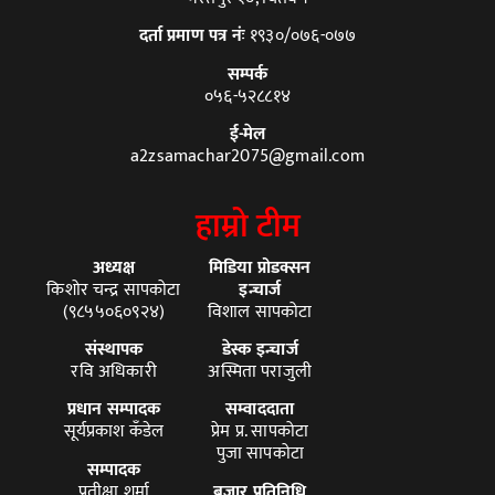
दर्ता प्रमाण पत्र नंः
१९३०/०७६-०७७
सम्पर्क
०५६-५२८८१४
ई-मेल
a2zsamachar2075@gmail.com
हाम्रो टीम
अध्यक्ष
मिडिया प्रोडक्सन
किशोर चन्द्र सापकोटा
इन्चार्ज
(९८५५०६०९२४)
विशाल सापकोटा
संस्थापक
डेस्क इन्चार्ज
रवि अधिकारी
अस्मिता पराजुली
प्रधान सम्पादक
सम्वाददाता
सूर्यप्रकाश कँडेल
प्रेम प्र. सापकोटा
पुजा सापकोटा
सम्पादक
प्रतीक्षा शर्मा
बजार प्रतिनिधि