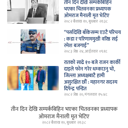
तीन दिन देखि सम्पर्कबिहिन
भएका चितवनका प्रध्यापक
ओमराज मैनाली मृत भेटिए
२०८२ बैशाख १०, बुधबार २१:३८
“पर्सादेखि बाँकेसम्म एउटै परिचय
: कडा र परिणाममुखी वरिष्ठ सई
रमेश बजगाई”
२०८३ जेष्ठ २४, आईतवार ०९:१८
रातको साढे १० बजे राजन कार्की
दाइले फोन गरेर धम्काउनु भो,
जिल्ला अध्यक्षबाटै हामी
असुरक्षित छौं : महानगर सदस्य
दिपेन्द्र पन्डित
२०८२ जेष्ठ २०, मंगलवार १५:४८
तीन दिन देखि सम्पर्कबिहिन भएका चितवनका प्रध्यापक
ओमराज मैनाली मृत भेटिए
२०८२ बैशाख १०, बुधबार २१:३८