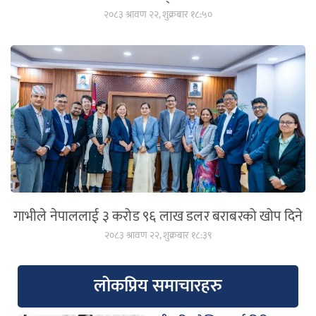
२०८३ श्रावण २२, शुक्रबार १८:५०
गाभीले नेपाललाई ३ करोड ९६ लाख डलर बराबरको खोप दिने
२०८३ श्रावण २२, शुक्रबार १८:३९
लोकप्रिय समाचारहरु