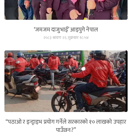
‘जमजम दाजुभाई’ आइपुगे नेपाल
२०८३ श्रावण २२, शुक्रबार १८:५४
“पठाओ र इन्ड्राइभ प्रयोग गर्नेले सरकारको १० लाखको उपहार
पाउँछन्?”