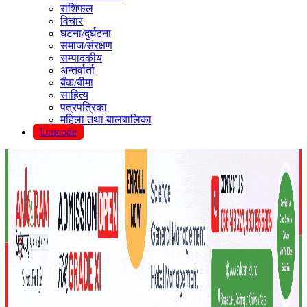
राशिफल
विचार
घटना/दुर्घटना
समाज/संरक्षण
सम्पादकीय
अन्तर्वार्ता
बैंक/बीमा
साहित्य
पत्रपत्रिका
महिला तथा बालबालिका
Unicode