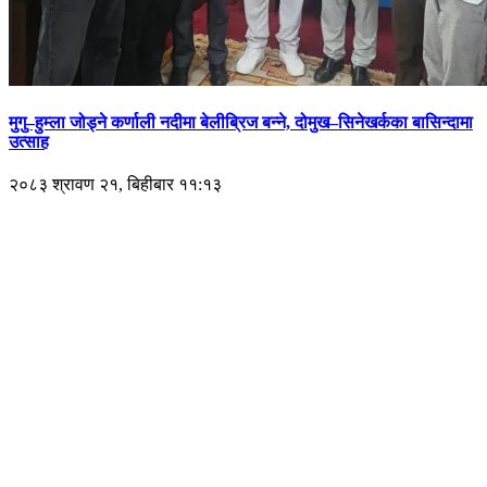
मुगु–हुम्ला जोड्ने कर्णाली नदीमा बेलीब्रिज बन्ने, दोमुख–सिनेखर्कका बासिन्दामा
उत्साह
२०८३ श्रावण २१, बिहीबार ११:१३