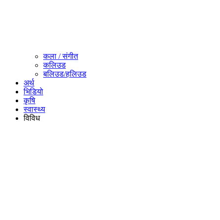
कला / संगीत​
कलिउड
बलिउड/हलिउड
अर्थ
भिडियो
कृषि
स्वास्थ्य
विविध