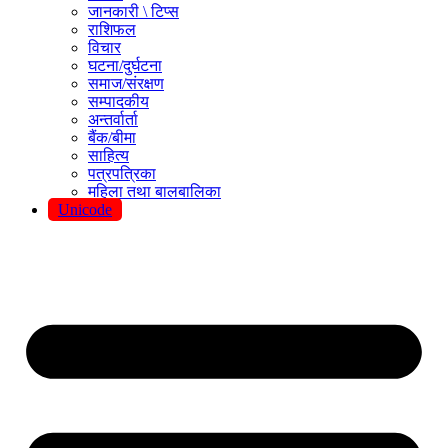
जानकारी \ टिप्स
राशिफल
विचार
घटना/दुर्घटना
समाज/संरक्षण
सम्पादकीय
अन्तर्वार्ता
बैंक/बीमा
साहित्य
पत्रपत्रिका
महिला तथा बालबालिका
Unicode