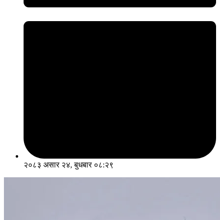
२०८३ असार २४, बुधबार ०८:२९