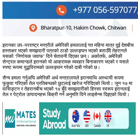
इरानका उप–परराष्ट्र मन्त्रीले अमेरिकी हमलालाई गत महिना मात्र दुई देशबीच
हस्ताक्षर भएको समझदारी पत्रको ठाडो उल्लङ्घन भएको बताउँदै तेहरानले
यसको ‘निर्णायक जवाफ’ दिने चेतावनी दिएका छन्। अर्कातर्फ, अमेरिकी
सेन्ट्रल कमान्डले इरानको यो आक्रामक व्यवहार बिनाकारण भएको र यसले
स्पष्ट रूपमा युद्धविरामको उल्लङ्घन गरेको दाबी गरेको छ।
सैन्य हमला गर्नुअघि अमेरिकी अर्थ मन्त्रालयले इरानमाथि अस्थायी रूपमा
फुकुवा गरिएको तेल प्रतिबन्धको छुटलाई खारेज गरिदिएको थियो। जुन १७ मा
वासिङ्टन र तेहरानबीच भएको १४ बुँदे समझदारीको हिस्सा स्वरूप इरानलाई
तेल र पेट्रोल उत्पादनहरू बिक्री गर्न अनुमति दिने लाइसेन्स दिइएको थियो।