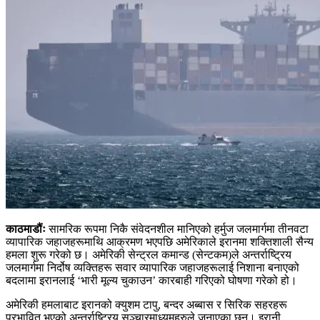
काठमाडौंः
सामरिक रूपमा निकै संवेदनशील मानिएको हर्मुज जलमार्गमा तीनवटा
व्यापारिक जहाजहरूमाथि आक्रमण भएपछि अमेरिकाले इरानमा शक्तिशाली सैन्य
हमला शुरू गरेको छ। अमेरिकी सेन्ट्रल कमान्ड (सेन्टकम)ले अन्तर्राष्ट्रिय
जलमार्गमा निर्दोष व्यक्तिहरू सवार व्यापारिक जहाजहरूलाई निशाना बनाएको
बदलामा इरानलाई ‘भारी मूल्य चुकाउन’ कारबाही गरिएको घोषणा गरेको हो।
अमेरिकी हमलाबाट इरानको क्युशम टापु, बन्दर अब्बास र सिरिक सहरहरू
प्रभावित भएको अन्तर्राष्ट्रिय सञ्चारमाध्यमहरुले जनाएका छन्। इरानी