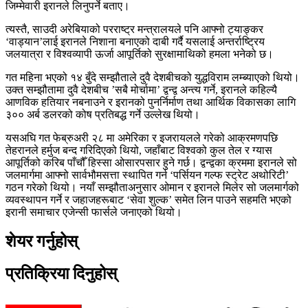
जिम्मेवारी इरानले लिनुपर्ने बताए।
त्यस्तै, साउदी अरेबियाको परराष्ट्र मन्त्रालयले पनि आफ्नो ट्याङ्कर
‘वाड्यान’लाई इरानले निशाना बनाएको दाबी गर्दै यसलाई अन्तर्राष्ट्रिय
जलयात्रा र विश्वव्यापी ऊर्जा आपूर्तिको सुरक्षामाथिको हमला भनेको छ।
गत महिना भएको १४ बुँदे सम्झौताले दुवै देशबीचको युद्धविराम लम्ब्याएको थियो।
उक्त सम्झौतामा दुवै देशबीच ’सबै मोर्चामा’ द्वन्द्व अन्त्य गर्ने, इरानले कहिल्यै
आणविक हतियार नबनाउने र इरानको पुनर्निर्माण तथा आर्थिक विकासका लागि
३०० अर्ब डलरको कोष प्रतिबद्ध गर्ने उल्लेख थियो।
यसअघि गत फेब्रुअरी २८ मा अमेरिका र इजरायलले गरेको आक्रमणपछि
तेहरानले हर्मुज बन्द गरिदिएको थियो, जहाँबाट विश्वको कुल तेल र ग्यास
आपूर्तिको करिब पाँचौँ हिस्सा ओसारपसार हुने गर्छ। द्वन्द्वका क्रममा इरानले सो
जलमार्गमा आफ्नो सार्वभौमसत्ता स्थापित गर्न ‘पर्सियन गल्फ स्ट्रेट अथोरिटी’
गठन गरेको थियो। नयाँ सम्झौताअनुसार ओमान र इरानले मिलेर सो जलमार्गको
व्यवस्थापन गर्ने र जहाजहरूबाट ‘सेवा शुल्क’ समेत लिन पाउने सहमति भएको
इरानी समाचार एजेन्सी फार्सले जनाएको थियो।
शेयर गर्नुहोस्
प्रतिक्रिया दिनुहोस्