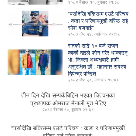
२०८२ बैशाख १०, बुधबार २१:३८
“पर्सादेखि बाँकेसम्म एउटै परिचय
: कडा र परिणाममुखी वरिष्ठ सई
रमेश बजगाई”
२०८३ जेष्ठ २४, आईतवार ०९:१८
रातको साढे १० बजे राजन
कार्की दाइले फोन गरेर धम्काउनु
भो, जिल्ला अध्यक्षबाटै हामी
असुरक्षित छौं : महानगर सदस्य
दिपेन्द्र पन्डित
२०८२ जेष्ठ २०, मंगलवार १५:४८
तीन दिन देखि सम्पर्कबिहिन भएका चितवनका
प्रध्यापक ओमराज मैनाली मृत भेटिए
२०८२ बैशाख १०, बुधबार २१:३८
“पर्सादेखि बाँकेसम्म एउटै परिचय : कडा र परिणाममुखी
वरिष्ठ सई रमेश बजगाई”