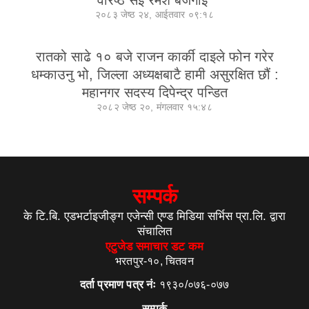
२०८३ जेष्ठ २४, आईतवार ०९:१८
रातको साढे १० बजे राजन कार्की दाइले फोन गरेर
धम्काउनु भो, जिल्ला अध्यक्षबाटै हामी असुरक्षित छौं :
महानगर सदस्य दिपेन्द्र पन्डित
२०८२ जेष्ठ २०, मंगलवार १५:४८
सम्पर्क
के टि.बि. एडभर्टाइजीङ्ग एजेन्सी एण्ड मिडिया सर्भिस प्रा.लि. द्वारा
संचालित
एटुजेड समाचार डट कम
भरतपुर-१०, चितवन
दर्ता प्रमाण पत्र नंः
१९३०/०७६-०७७
सम्पर्क