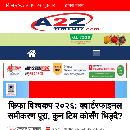
हाम्रो बारेमा
फिफा विश्वकप २०२६: क्वार्टरफाइनल
समीकरण पूरा, कुन टिम कोसँग भिड्दै?
एटुजेड समाचार
२०८३ असार २४, बुधबार ०६:४९