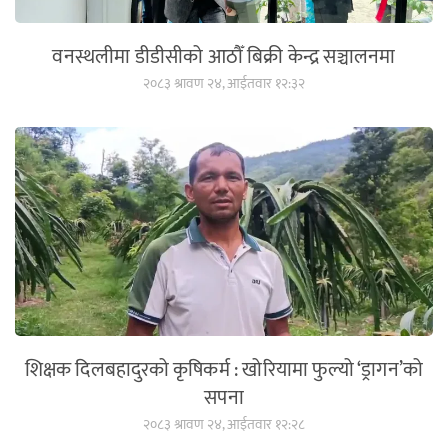
वनस्थलीमा डीडीसीको आठौँ बिक्री केन्द्र सञ्चालनमा
२०८३ श्रावण २४, आईतवार १२:३२
शिक्षक दिलबहादुरको कृषिकर्म : खोरियामा फुल्यो ‘ड्रागन’को
सपना
२०८३ श्रावण २४, आईतवार १२:२८