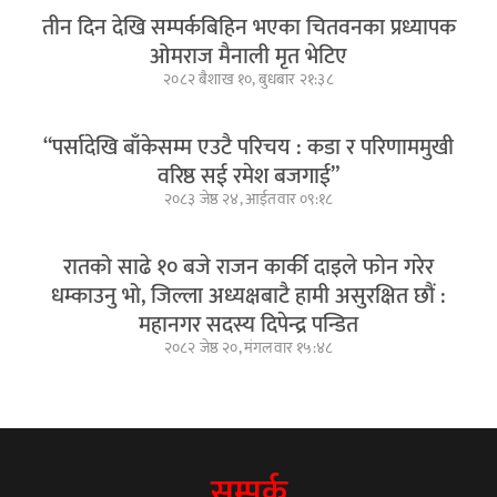
तीन दिन देखि सम्पर्कबिहिन भएका चितवनका प्रध्यापक
ओमराज मैनाली मृत भेटिए
२०८२ बैशाख १०, बुधबार २१:३८
“पर्सादेखि बाँकेसम्म एउटै परिचय : कडा र परिणाममुखी
वरिष्ठ सई रमेश बजगाई”
२०८३ जेष्ठ २४, आईतवार ०९:१८
रातको साढे १० बजे राजन कार्की दाइले फोन गरेर
धम्काउनु भो, जिल्ला अध्यक्षबाटै हामी असुरक्षित छौं :
महानगर सदस्य दिपेन्द्र पन्डित
२०८२ जेष्ठ २०, मंगलवार १५:४८
सम्पर्क