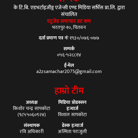
के टि.बि. एडभर्टाइजीङ्ग एजेन्सी एण्ड मिडिया सर्भिस प्रा.लि. द्वारा
संचालित
एटुजेड समाचार डट कम
भरतपुर-१०, चितवन
दर्ता प्रमाण पत्र नंः
१९३०/०७६-०७७
सम्पर्क
०५६-५२८८१४
ई-मेल
a2zsamachar2075@gmail.com
हाम्रो टीम
अध्यक्ष
मिडिया प्रोडक्सन
किशोर चन्द्र सापकोटा
इन्चार्ज
(९८५५०६०९२४)
विशाल सापकोटा
संस्थापक
डेस्क इन्चार्ज
रवि अधिकारी
अस्मिता पराजुली