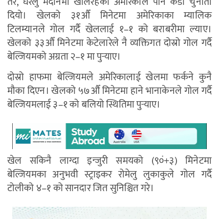
तर, घरेलु मैदानमा खेलिरहेको अमेरिकाले पनि कडा चुनौती
दियो। खेलको ३१औँ मिनेटमा अमेरिकाका म्यालिक
टिलम्यानले गोल गर्दै खेललाई १–१ को बराबरीमा ल्याए।
खेलको ३३औँ मिनेटमा केटेलारेले नै व्यक्तिगत दोस्रो गोल गर्दै
बेल्जियमको अग्रता २–१ मा पुर्‍याए।
दोस्रो हाफमा बेल्जियमले अमेरिकालाई खेलमा फर्कने कुनै
मौका दिएन। खेलको ५७औँ मिनेटमा हाने भानाकेनले गोल गर्दै
बेल्जियमलाई ३–१ को बलियो स्थितिमा पुर्‍याए।
खेल सकिनै लाग्दा इन्जुरी समयको (९०ं‌+३) मिनेटमा
बेल्जियमका अनुभवी स्ट्राइकर रोमेलु लुकाकुले गोल गर्दै
टोलीको ४–१ को सानदार जित सुनिश्चित गरे।