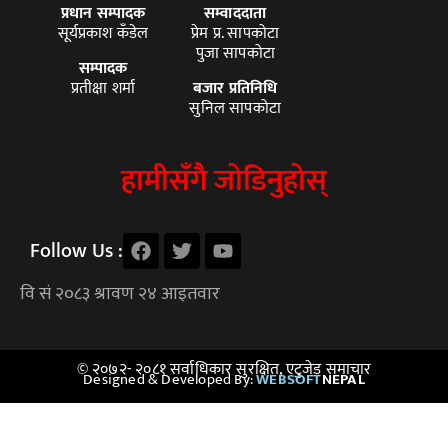
प्रधान सम्पादक
सम्वाददाता
सूर्यप्रकाश कँडेल
प्रेम प्र. सापकोटा
पुजा सापकोटा
सम्पादक
प्रतीक्षा शर्मा
बजार प्रतिनिधि
सुनिल सापकोटा
हामीसँगै जोडिनुहोस्
Follow Us :
© २०७२- २०८१ सर्वाधिकार सुरक्षित, एटुजेड समाचार
Designed & Developed By:
WEBSOFT
NEPAL