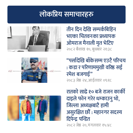
लोकप्रिय समाचारहरु
तीन दिन देखि सम्पर्कबिहिन
भएका चितवनका प्रध्यापक
ओमराज मैनाली मृत भेटिए
२०८२ बैशाख १०, बुधबार २१:३८
“पर्सादेखि बाँकेसम्म एउटै परिचय
: कडा र परिणाममुखी वरिष्ठ सई
रमेश बजगाई”
२०८३ जेष्ठ २४, आईतवार ०९:१८
रातको साढे १० बजे राजन कार्की
दाइले फोन गरेर धम्काउनु भो,
जिल्ला अध्यक्षबाटै हामी
असुरक्षित छौं : महानगर सदस्य
दिपेन्द्र पन्डित
२०८२ जेष्ठ २०, मंगलवार १५:४८