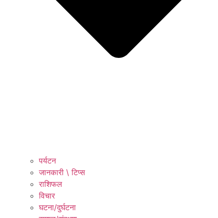
पर्यटन
जानकारी \ टिप्स
राशिफल
विचार
घटना/दुर्घटना