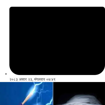
२०८३ असार २३, मंगलवार ०७:४९