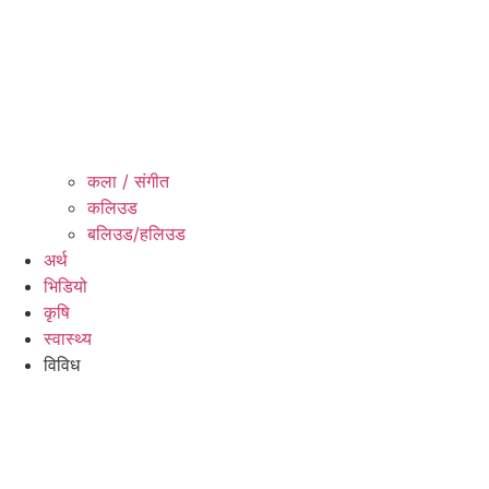
कला / संगीत​
कलिउड
बलिउड/हलिउड
अर्थ
भिडियो
कृषि
स्वास्थ्य
विविध