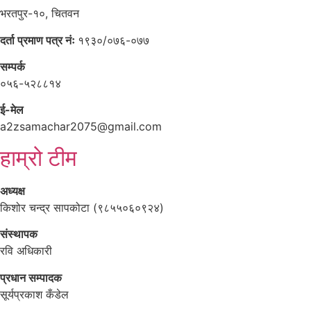
भरतपुर-१०, चितवन
दर्ता प्रमाण पत्र नंः
१९३०/०७६-०७७
सम्पर्क
०५६-५२८८१४
ई-मेल
a2zsamachar2075@gmail.com
हाम्रो टीम
अध्यक्ष
किशोर चन्द्र सापकोटा (९८५५०६०९२४)
संस्थापक
रवि अधिकारी
प्रधान सम्पादक
सूर्यप्रकाश कँडेल