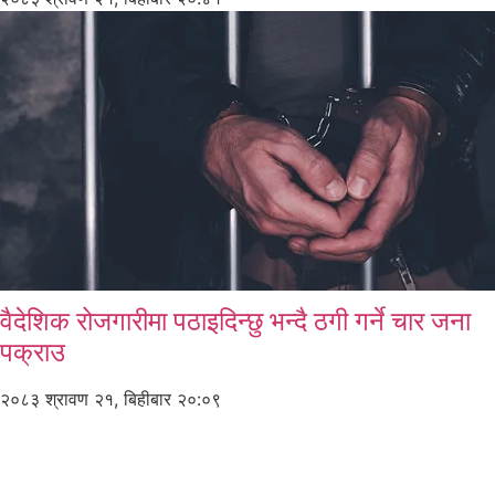
वैदेशिक रोजगारीमा पठाइदिन्छु भन्दै ठगी गर्ने चार जना
पक्राउ
२०८३ श्रावण २१, बिहीबार २०:०९