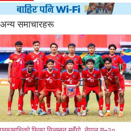
अन्य समाचारहरू
एन्फामाथिको फिफा निलम्बन महँगो, नेपाल यू–२०