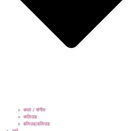
कला / संगीत​
कलिउड
बलिउड/हलिउड
अर्थ