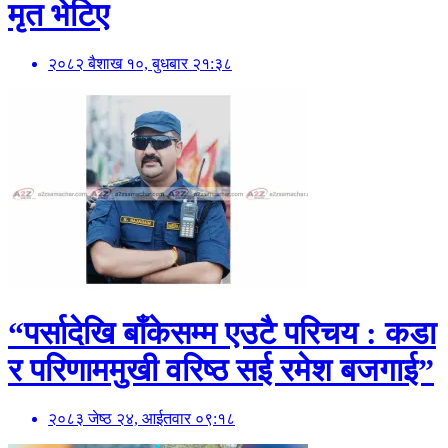
मृत भेटिए
२०८२ बैशाख १०, बुधबार २१:३८
“पर्सादेखि बाँकेसम्म एउटै परिचय : कडा
र परिणाममुखी वरिष्ठ सई रमेश बजगाई”
२०८३ जेष्ठ २४, आईतवार ०९:१८