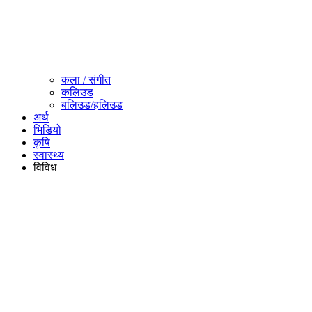
कला / संगीत​
कलिउड
बलिउड/हलिउड
अर्थ
भिडियो
कृषि
स्वास्थ्य
विविध