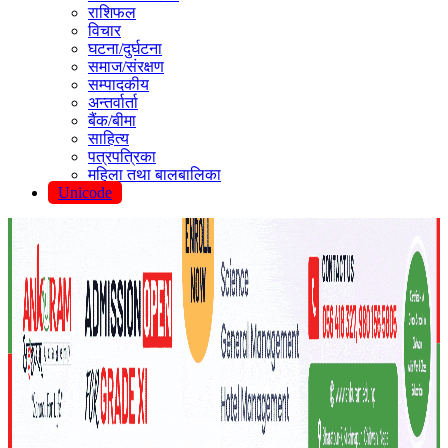
राशिफल
विचार
घटना/दुर्घटना
समाज/संरक्षण
सम्पादकीय
अन्तर्वार्ता
बैंक/बीमा
साहित्य
पत्रपत्रिका
महिला तथा बालबालिका
Unicode