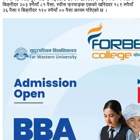
बिक्रीदर २०३ रुपैयाँ ८१ पैसा, स्वीस फ्रयाङ्क एकको खरिददर १८९ रुपैयाँ
२६ पैसा र बिक्रीदर १९० रुपैयाँ ०० पैसा कायम गरिएको छ ।