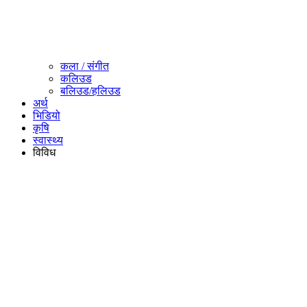
कला / संगीत​
कलिउड
बलिउड/हलिउड
अर्थ
भिडियो
कृषि
स्वास्थ्य
विविध