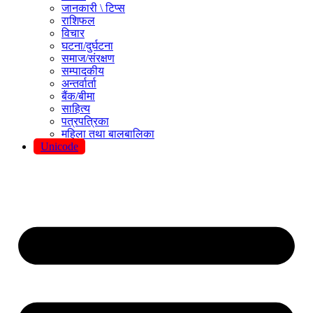
जानकारी \ टिप्स
राशिफल
विचार
घटना/दुर्घटना
समाज/संरक्षण
सम्पादकीय
अन्तर्वार्ता
बैंक/बीमा
साहित्य
पत्रपत्रिका
महिला तथा बालबालिका
Unicode