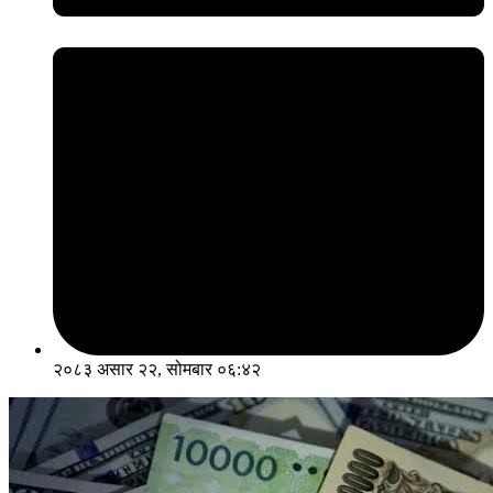
२०८३ असार २२, सोमबार ०६:४२