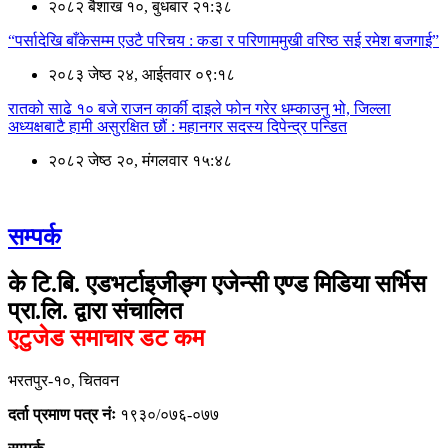
२०८२ बैशाख १०, बुधबार २१:३८
“पर्सादेखि बाँकेसम्म एउटै परिचय : कडा र परिणाममुखी वरिष्ठ सई रमेश बजगाई”
२०८३ जेष्ठ २४, आईतवार ०९:१८
रातको साढे १० बजे राजन कार्की दाइले फोन गरेर धम्काउनु भो, जिल्ला
अध्यक्षबाटै हामी असुरक्षित छौं : महानगर सदस्य दिपेन्द्र पन्डित
२०८२ जेष्ठ २०, मंगलवार १५:४८
सम्पर्क
के टि.बि. एडभर्टाइजीङ्ग एजेन्सी एण्ड मिडिया सर्भिस
प्रा.लि. द्वारा संचालित
एटुजेड समाचार डट कम
भरतपुर-१०, चितवन
दर्ता प्रमाण पत्र नंः
१९३०/०७६-०७७