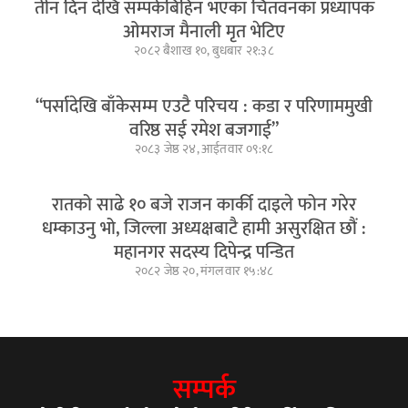
तीन दिन देखि सम्पर्कबिहिन भएका चितवनका प्रध्यापक
ओमराज मैनाली मृत भेटिए
२०८२ बैशाख १०, बुधबार २१:३८
“पर्सादेखि बाँकेसम्म एउटै परिचय : कडा र परिणाममुखी
वरिष्ठ सई रमेश बजगाई”
२०८३ जेष्ठ २४, आईतवार ०९:१८
रातको साढे १० बजे राजन कार्की दाइले फोन गरेर
धम्काउनु भो, जिल्ला अध्यक्षबाटै हामी असुरक्षित छौं :
महानगर सदस्य दिपेन्द्र पन्डित
२०८२ जेष्ठ २०, मंगलवार १५:४८
सम्पर्क