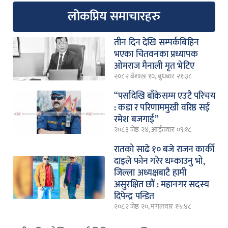
लोकप्रिय समाचारहरु
तीन दिन देखि सम्पर्कबिहिन
भएका चितवनका प्रध्यापक
ओमराज मैनाली मृत भेटिए
२०८२ बैशाख १०, बुधबार २१:३८
“पर्सादेखि बाँकेसम्म एउटै परिचय
: कडा र परिणाममुखी वरिष्ठ सई
रमेश बजगाई”
२०८३ जेष्ठ २४, आईतवार ०९:१८
रातको साढे १० बजे राजन कार्की
दाइले फोन गरेर धम्काउनु भो,
जिल्ला अध्यक्षबाटै हामी
असुरक्षित छौं : महानगर सदस्य
दिपेन्द्र पन्डित
२०८२ जेष्ठ २०, मंगलवार १५:४८