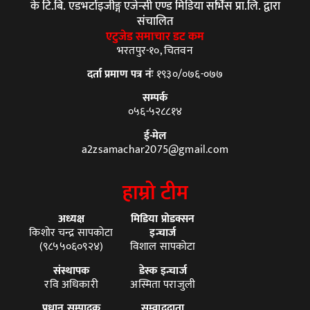
के टि.बि. एडभर्टाइजीङ्ग एजेन्सी एण्ड मिडिया सर्भिस प्रा.लि. द्वारा
संचालित
एटुजेड समाचार डट कम
भरतपुर-१०, चितवन
दर्ता प्रमाण पत्र नंः
१९३०/०७६-०७७
सम्पर्क
०५६-५२८८१४
ई-मेल
a2zsamachar2075@gmail.com
हाम्रो टीम
अध्यक्ष
मिडिया प्रोडक्सन
किशोर चन्द्र सापकोटा
इन्चार्ज
(९८५५०६०९२४)
विशाल सापकोटा
संस्थापक
डेस्क इन्चार्ज
रवि अधिकारी
अस्मिता पराजुली
प्रधान सम्पादक
सम्वाददाता