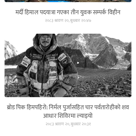
मर्दी हिमाल पदयात्रा गएका तीन युवक सम्पर्क विहीन
२०८३ श्रावण २०, बुधबार २०:४७
ब्रोड पिक हिमपहिरो: निर्मल पुर्जासहित चार पर्वतारोहीको शव
आधार शिविरमा ल्याइयो
२०८३ श्रावण २०, बुधबार २०:३१