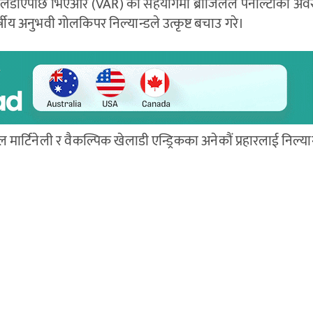
लाई लडाएपछि भिएआर (VAR) को सहयोगमा ब्राजिलले पेनाल्टीको अ
र्षीय अनुभवी गोलकिपर निल्यान्डले उत्कृष्ट बचाउ गरे।
मार्टिनेली र वैकल्पिक खेलाडी एन्ड्रिकका अनेकौं प्रहारलाई निल्यान