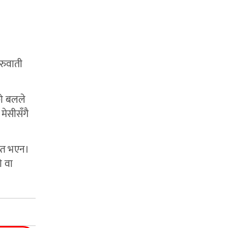
ुरुवाती
ेको बलले
मेसीसँगै
प्त भएन।
ो वा