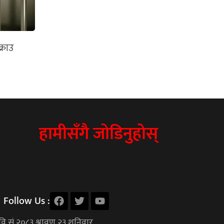
्राउ
हामीसँगै जोडिनुहोस्
Follow Us :