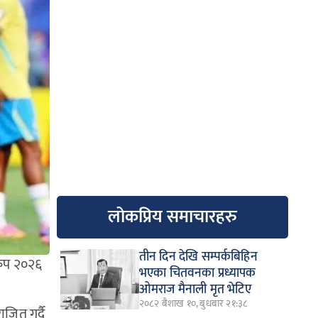
लोकप्रिय समाचारहरु
तीन दिन देखि सम्पर्कबिहिन
्वकप २०२६
भएका चितवनका प्रध्यापक
ओमराज मैनाली मृत भेटिए
२०८२ बैशाख १०, बुधबार २१:३८
ाजित गर्दै