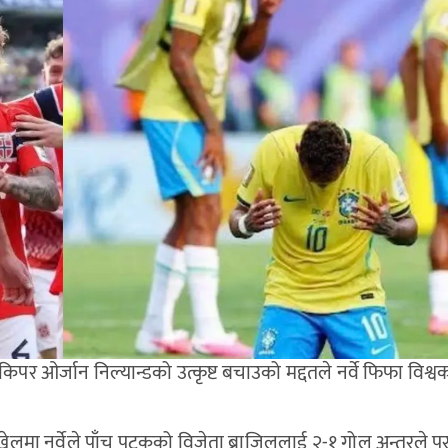
ोलकिपर ओर्जान निल्यान्डको उत्कृष्ट बचाउको मद्दतले नर्वे फिफा विश
नल खेलमा नर्वेले पाँच पटकको विजेता ब्राजिललाई २-१ गोल अन्तरले पर