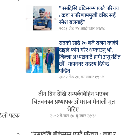
“पर्सादेखि बाँकेसम्म एउटै परिचय
: कडा र परिणाममुखी वरिष्ठ सई
रमेश बजगाई”
२०८३ जेष्ठ २४, आईतवार ०९:१८
रातको साढे १० बजे राजन कार्की
दाइले फोन गरेर धम्काउनु भो,
जिल्ला अध्यक्षबाटै हामी असुरक्षित
छौं : महानगर सदस्य दिपेन्द्र
पन्डित
२०८२ जेष्ठ २०, मंगलवार १५:४८
तीन दिन देखि सम्पर्कबिहिन भएका
चितवनका प्रध्यापक ओमराज मैनाली मृत
भेटिए
पहिलो पटक
२०८२ बैशाख १०, बुधबार २१:३८
“पर्सादेखि बाँकेसम्म एउटै परिचय : कडा र