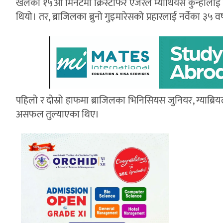
खेलको १५औँ मिनेटमा क्रिस्टोफर एजेरले म्याथियस कुन्हा
थियो। तर, ब्राजिलका ब्रुनो गुइमारेसको प्रहारलाई नर्वेका ३५ व
पहिलो र दोस्रो हाफमा ब्राजिलका भिनिसियस जुनियर, ग्याब्रियल 
असफल तुल्याएका थिए।