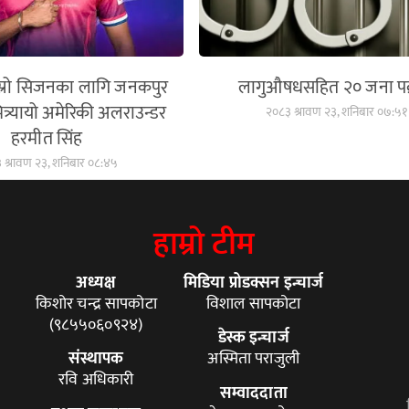
स्रो सिजनका लागि जनकपुर
लागुऔषधसहित २० जना पक
ित्र्यायो अमेरिकी अलराउन्डर
२०८३ श्रावण २३, शनिबार ०७:५१
हरमीत सिंह
 श्रावण २३, शनिबार ०८:४५
हाम्रो टीम
अध्यक्ष
मिडिया प्रोडक्सन इन्चार्ज
किशोर चन्द्र सापकोटा
विशाल सापकोटा
(९८५५०६०९२४)
डेस्क इन्चार्ज
संस्थापक
अस्मिता पराजुली
रवि अधिकारी
सम्वाददाता