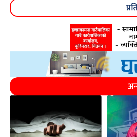
प्रत
अन