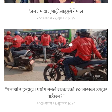
‘जमजम दाजुभाई’ आइपुगे नेपाल
२०८३ श्रावण २२, शुक्रबार १८:५४
“पठाओ र इन्ड्राइभ प्रयोग गर्नेले सरकारको १० लाखको उपहार
पाउँछन्?”
२०८३ श्रावण २२, शुक्रबार १८:५०