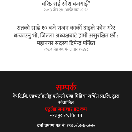
वरिष्ठ सई रमेश बजगाई”
२०८३ जेष्ठ २४, आईतवार ०९:१८
रातको साढे १० बजे राजन कार्की दाइले फोन गरेर
धम्काउनु भो, जिल्ला अध्यक्षबाटै हामी असुरक्षित छौं :
महानगर सदस्य दिपेन्द्र पन्डित
२०८२ जेष्ठ २०, मंगलवार १५:४८
सम्पर्क
के टि.बि. एडभर्टाइजीङ्ग एजेन्सी एण्ड मिडिया सर्भिस प्रा.लि. द्वारा
संचालित
एटुजेड समाचार डट कम
भरतपुर-१०, चितवन
दर्ता प्रमाण पत्र नंः
१९३०/०७६-०७७