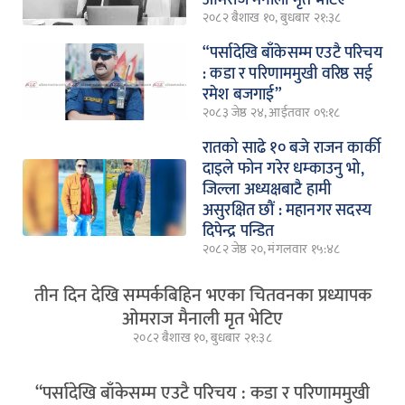
ओमराज मैनाली मृत भेटिए
२०८२ बैशाख १०, बुधबार २१:३८
“पर्सादेखि बाँकेसम्म एउटै परिचय
: कडा र परिणाममुखी वरिष्ठ सई
रमेश बजगाई”
२०८३ जेष्ठ २४, आईतवार ०९:१८
रातको साढे १० बजे राजन कार्की
दाइले फोन गरेर धम्काउनु भो,
जिल्ला अध्यक्षबाटै हामी
असुरक्षित छौं : महानगर सदस्य
दिपेन्द्र पन्डित
२०८२ जेष्ठ २०, मंगलवार १५:४८
तीन दिन देखि सम्पर्कबिहिन भएका चितवनका प्रध्यापक
ओमराज मैनाली मृत भेटिए
२०८२ बैशाख १०, बुधबार २१:३८
“पर्सादेखि बाँकेसम्म एउटै परिचय : कडा र परिणाममुखी