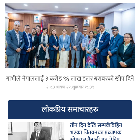
गाभीले नेपाललाई ३ करोड ९६ लाख डलर बराबरको खोप दिने
२०८३ श्रावण २२, शुक्रबार १८:३९
लोकप्रिय समाचारहरु
तीन दिन देखि सम्पर्कबिहिन
भएका चितवनका प्रध्यापक