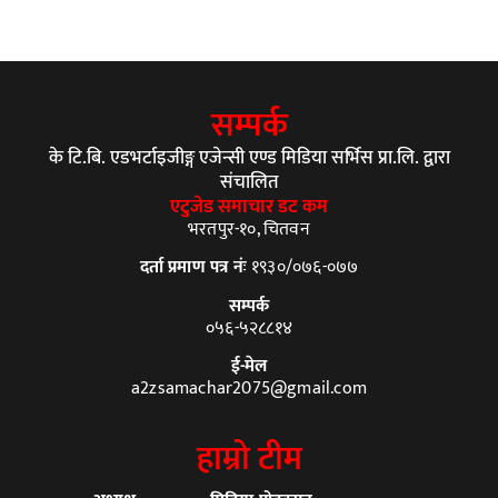
सम्पर्क
के टि.बि. एडभर्टाइजीङ्ग एजेन्सी एण्ड मिडिया सर्भिस प्रा.लि. द्वारा
संचालित
एटुजेड समाचार डट कम
भरतपुर-१०, चितवन
दर्ता प्रमाण पत्र नंः
१९३०/०७६-०७७
सम्पर्क
०५६-५२८८१४
ई-मेल
a2zsamachar2075@gmail.com
हाम्रो टीम