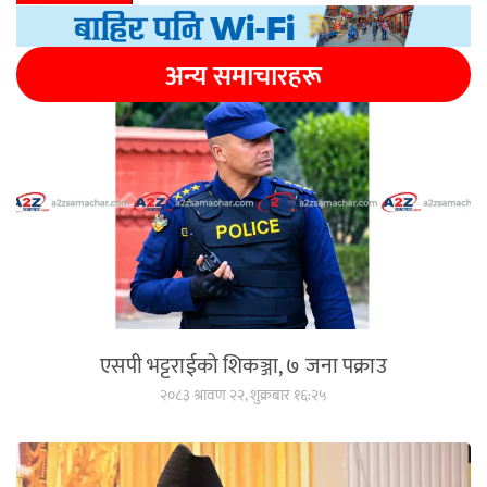
अन्य समाचारहरू
एसपी भट्टराईको शिकञ्जा, ७ जना पक्राउ
२०८३ श्रावण २२, शुक्रबार १६:२५