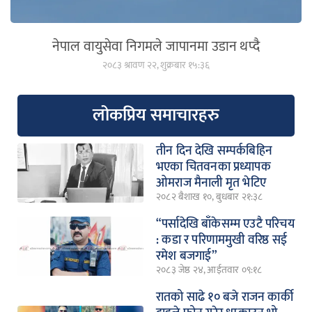
नेपाल वायुसेवा निगमले जापानमा उडान थप्दै
२०८३ श्रावण २२, शुक्रबार १५:३६
लोकप्रिय समाचारहरु
तीन दिन देखि सम्पर्कबिहिन
भएका चितवनका प्रध्यापक
ओमराज मैनाली मृत भेटिए
२०८२ बैशाख १०, बुधबार २१:३८
“पर्सादेखि बाँकेसम्म एउटै परिचय
: कडा र परिणाममुखी वरिष्ठ सई
रमेश बजगाई”
२०८३ जेष्ठ २४, आईतवार ०९:१८
रातको साढे १० बजे राजन कार्की