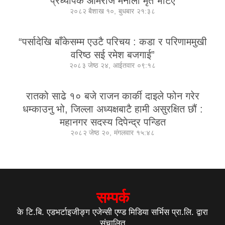
प्रध्यापक ओमराज मैनाली मृत भेटिए
२०८२ बैशाख १०, बुधबार २१:३८
“पर्सादेखि बाँकेसम्म एउटै परिचय : कडा र परिणाममुखी
वरिष्ठ सई रमेश बजगाई”
२०८३ जेष्ठ २४, आईतवार ०९:१८
रातको साढे १० बजे राजन कार्की दाइले फोन गरेर
धम्काउनु भो, जिल्ला अध्यक्षबाटै हामी असुरक्षित छौं :
महानगर सदस्य दिपेन्द्र पन्डित
२०८२ जेष्ठ २०, मंगलवार १५:४८
सम्पर्क
के टि.बि. एडभर्टाइजीङ्ग एजेन्सी एण्ड मिडिया सर्भिस प्रा.लि. द्वारा
संचालित