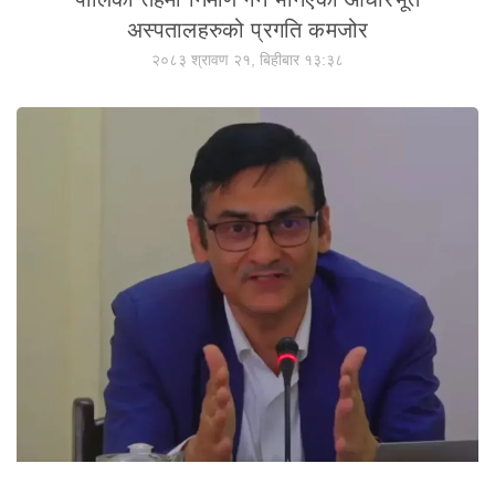
अस्पतालहरुको प्रगति कमजोर
२०८३ श्रावण २१, बिहीबार १३:३८