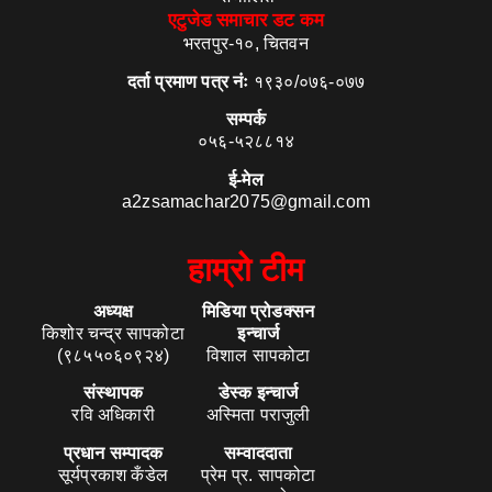
एटुजेड समाचार डट कम
भरतपुर-१०, चितवन
दर्ता प्रमाण पत्र नंः
१९३०/०७६-०७७
सम्पर्क
०५६-५२८८१४
ई-मेल
a2zsamachar2075@gmail.com
हाम्रो टीम
अध्यक्ष
मिडिया प्रोडक्सन
किशोर चन्द्र सापकोटा
इन्चार्ज
(९८५५०६०९२४)
विशाल सापकोटा
संस्थापक
डेस्क इन्चार्ज
रवि अधिकारी
अस्मिता पराजुली
प्रधान सम्पादक
सम्वाददाता
सूर्यप्रकाश कँडेल
प्रेम प्र. सापकोटा