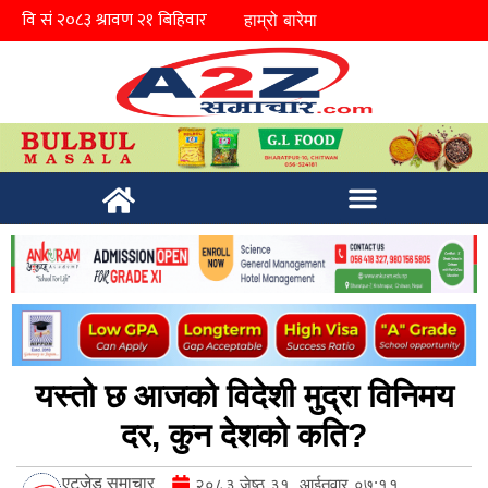
हाम्रो बारेमा
यस्तो छ आजको विदेशी मुद्रा विनिमय
दर, कुन देशको कति?
एटुजेड समाचार
२०८३ जेष्ठ ३१, आईतवार ०७:११