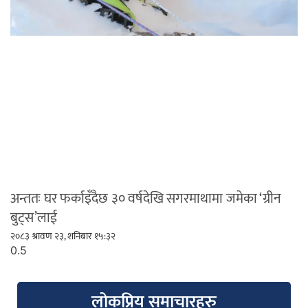
अन्ततः घर फर्काइँदैछ ३० वर्षदेखि सगरमाथामा जमेका ‘ग्रीन
बुट्स’लाई
२०८३ श्रावण २३, शनिबार १५:३२
लोकप्रिय समाचारहरु