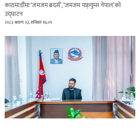
काठमाडौंमा ‘जमजम ब्रदर्स’, ‘जमजम पफ्र्युम्स नेपाल’को
उद्घाटन
२०८३ श्रावण २३, शनिबार १६:०९