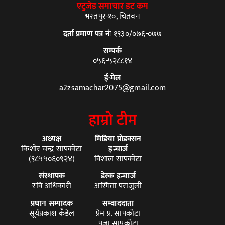
एटुजेड समाचार डट कम
भरतपुर-१०, चितवन
दर्ता प्रमाण पत्र नंः
१९३०/०७६-०७७
सम्पर्क
०५६-५२८८१४
ई-मेल
a2zsamachar2075@gmail.com
हाम्रो टीम
अध्यक्ष
मिडिया प्रोडक्सन
किशोर चन्द्र सापकोटा
इन्चार्ज
(९८५५०६०९२४)
विशाल सापकोटा
संस्थापक
डेस्क इन्चार्ज
रवि अधिकारी
अस्मिता पराजुली
प्रधान सम्पादक
सम्वाददाता
सूर्यप्रकाश कँडेल
प्रेम प्र. सापकोटा
पुजा सापकोटा