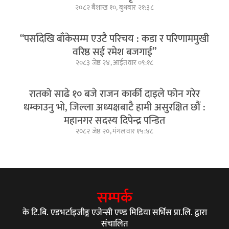
२०८२ बैशाख १०, बुधबार २१:३८
“पर्सादेखि बाँकेसम्म एउटै परिचय : कडा र परिणाममुखी
वरिष्ठ सई रमेश बजगाई”
२०८३ जेष्ठ २४, आईतवार ०९:१८
रातको साढे १० बजे राजन कार्की दाइले फोन गरेर
धम्काउनु भो, जिल्ला अध्यक्षबाटै हामी असुरक्षित छौं :
महानगर सदस्य दिपेन्द्र पन्डित
२०८२ जेष्ठ २०, मंगलवार १५:४८
सम्पर्क
के टि.बि. एडभर्टाइजीङ्ग एजेन्सी एण्ड मिडिया सर्भिस प्रा.लि. द्वारा
संचालित