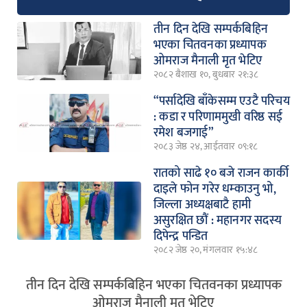
तीन दिन देखि सम्पर्कबिहिन
भएका चितवनका प्रध्यापक
ओमराज मैनाली मृत भेटिए
२०८२ बैशाख १०, बुधबार २१:३८
“पर्सादेखि बाँकेसम्म एउटै परिचय
: कडा र परिणाममुखी वरिष्ठ सई
रमेश बजगाई”
२०८३ जेष्ठ २४, आईतवार ०९:१८
रातको साढे १० बजे राजन कार्की
दाइले फोन गरेर धम्काउनु भो,
जिल्ला अध्यक्षबाटै हामी
असुरक्षित छौं : महानगर सदस्य
दिपेन्द्र पन्डित
२०८२ जेष्ठ २०, मंगलवार १५:४८
तीन दिन देखि सम्पर्कबिहिन भएका चितवनका प्रध्यापक
ओमराज मैनाली मृत भेटिए