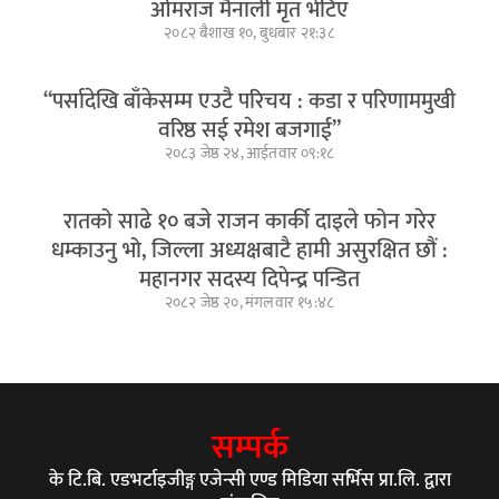
ओमराज मैनाली मृत भेटिए
२०८२ बैशाख १०, बुधबार २१:३८
“पर्सादेखि बाँकेसम्म एउटै परिचय : कडा र परिणाममुखी
वरिष्ठ सई रमेश बजगाई”
२०८३ जेष्ठ २४, आईतवार ०९:१८
रातको साढे १० बजे राजन कार्की दाइले फोन गरेर
धम्काउनु भो, जिल्ला अध्यक्षबाटै हामी असुरक्षित छौं :
महानगर सदस्य दिपेन्द्र पन्डित
२०८२ जेष्ठ २०, मंगलवार १५:४८
सम्पर्क
के टि.बि. एडभर्टाइजीङ्ग एजेन्सी एण्ड मिडिया सर्भिस प्रा.लि. द्वारा