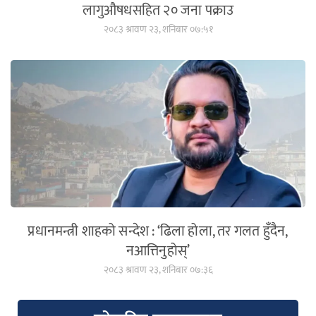
लागुऔषधसहित २० जना पक्राउ
२०८३ श्रावण २३, शनिबार ०७:५१
प्रधानमन्त्री शाहको सन्देश : ‘ढिला होला, तर गलत हुँदैन,
नआत्तिनुहोस्’
२०८३ श्रावण २३, शनिबार ०७:३६