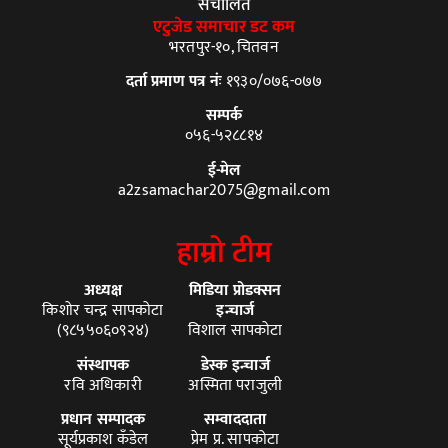
संचालित
एटुजेड समाचार डट कम
भरतपुर-१०, चितवन
दर्ता प्रमाण पत्र नंः
१९३०/०७६-०७७
सम्पर्क
०५६-५२८८१४
ई-मेल
a2zsamachar2075@gmail.com
हाम्रो टीम
अध्यक्ष
मिडिया प्रोडक्सन
किशोर चन्द्र सापकोटा
इन्चार्ज
(९८५५०६०९२४)
विशाल सापकोटा
संस्थापक
डेस्क इन्चार्ज
रवि अधिकारी
अस्मिता पराजुली
प्रधान सम्पादक
सम्वाददाता
सूर्यप्रकाश कँडेल
प्रेम प्र. सापकोटा