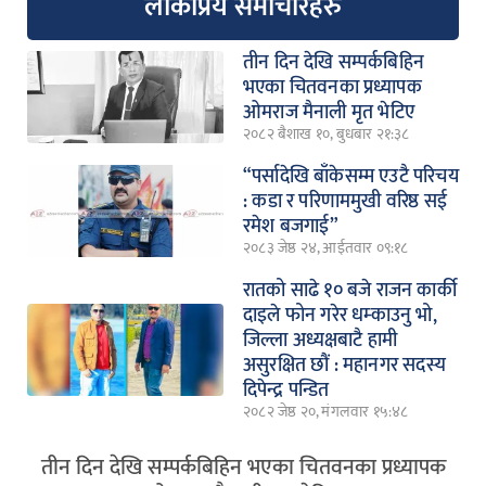
लोकप्रिय समाचारहरु
तीन दिन देखि सम्पर्कबिहिन
भएका चितवनका प्रध्यापक
ओमराज मैनाली मृत भेटिए
२०८२ बैशाख १०, बुधबार २१:३८
“पर्सादेखि बाँकेसम्म एउटै परिचय
: कडा र परिणाममुखी वरिष्ठ सई
रमेश बजगाई”
२०८३ जेष्ठ २४, आईतवार ०९:१८
रातको साढे १० बजे राजन कार्की
दाइले फोन गरेर धम्काउनु भो,
जिल्ला अध्यक्षबाटै हामी
असुरक्षित छौं : महानगर सदस्य
दिपेन्द्र पन्डित
२०८२ जेष्ठ २०, मंगलवार १५:४८
तीन दिन देखि सम्पर्कबिहिन भएका चितवनका प्रध्यापक