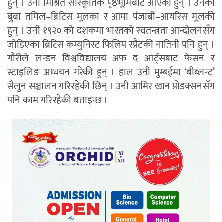
हुन् । उनी मिश्रित सांस्कृतिक पृष्ठभूमिबाट आएकी हुन् । उनका
बुबा तमिल–ब्रिटिस मूलका र आमा पंजाबी–आयरिस मूलकी
हुन् । उनी १९२० को दशकमा भारतको स्वतन्त्रता आन्दोलनसँग
जोडिएका ब्रिटिस कम्युनिस्ट फिलिप स्प्रैटकी नातिनी पनि हुन् ।
गौरीले लन्डन विश्वविद्यालय अफ द आर्ट्सबाट फेसन र
स्टाइलिङ अध्ययन गरेकी हुन् । हाल उनी मुम्बईमा ‘बीब्लन्ट’
सैलुन सञ्चालन गरिरहेकी छिन् । उनी आमिर खान प्रोडक्सनसँग
पनि काम गरिरहेकी बताइन्छ ।