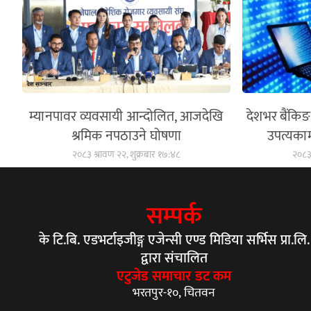
म्यानपावर व्यवसायी आन्दोलित, आजदेखि
देशभर बैंकि
श्रमिक नपठाउने घोषणा
उपत्यकामा
२०८३ श्रावण २२, शुक्रबार १७:४८
२०८३ 
सम्पर्क
के टि.बि. एडभर्टाइजीङ्ग एजेन्सी एण्ड मिडिया सर्भिस प्रा.लि.
द्वारा संचालित
एटुजेड समाचार डट कम
भरतपुर-१०, चितवन