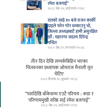
रमेश बजगाई”
२०८३ जेष्ठ २४, आईतवार ०९:१८
रातको साढे १० बजे राजन कार्की
दाइले फोन गरेर धम्काउनु भो,
जिल्ला अध्यक्षबाटै हामी असुरक्षित
छौं : महानगर सदस्य दिपेन्द्र
पन्डित
२०८२ जेष्ठ २०, मंगलवार १५:४८
तीन दिन देखि सम्पर्कबिहिन भएका
चितवनका प्रध्यापक ओमराज मैनाली मृत
भेटिए
२०८२ बैशाख १०, बुधबार २१:३८
“पर्सादेखि बाँकेसम्म एउटै परिचय : कडा र
परिणाममुखी वरिष्ठ सई रमेश बजगाई”
२०८३ जेष्ठ २४, आईतवार ०९:१८