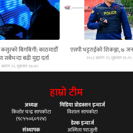
ङ कसुरको बिगबिगी: काठमाडौँ
एसपी भट्टराईको शिकञ्जा, ७ जन
 सबैभन्दा बढी मुद्दा दर्ता
२०८३ श्रावण २२, शुक्रबार १६:२५
श्रावण २२, शुक्रबार १७:४०
हाम्रो टीम
अध्यक्ष
मिडिया प्रोडक्सन इन्चार्ज
किशोर चन्द्र सापकोटा
विशाल सापकोटा
(९८५५०६०९२४)
डेस्क इन्चार्ज
संस्थापक
अस्मिता पराजुली