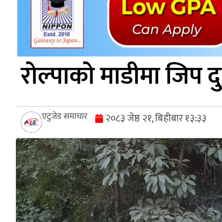
रोल्पाको माडीमा जिप दुर
एटुजेड समाचार
२०८३ जेष्ठ २१, बिहीबार १३:३३