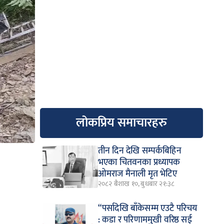
लोकप्रिय समाचारहरु
तीन दिन देखि सम्पर्कबिहिन
भएका चितवनका प्रध्यापक
ओमराज मैनाली मृत भेटिए
२०८२ बैशाख १०, बुधबार २१:३८
“पर्सादेखि बाँकेसम्म एउटै परिचय
: कडा र परिणाममुखी वरिष्ठ सई