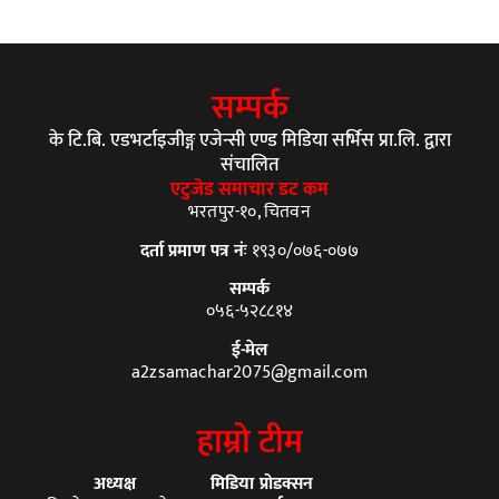
सम्पर्क
के टि.बि. एडभर्टाइजीङ्ग एजेन्सी एण्ड मिडिया सर्भिस प्रा.लि. द्वारा
संचालित
एटुजेड समाचार डट कम
भरतपुर-१०, चितवन
दर्ता प्रमाण पत्र नंः
१९३०/०७६-०७७
सम्पर्क
०५६-५२८८१४
ई-मेल
a2zsamachar2075@gmail.com
हाम्रो टीम
अध्यक्ष
मिडिया प्रोडक्सन