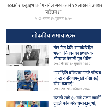
“पठाओ र इन्ड्राइभ प्रयोग गर्नेले सरकारको १० लाखको उपहार
पाउँछन्?”
२०८३ श्रावण २२, शुक्रबार १८:५०
लोकप्रिय समाचारहरु
तीन दिन देखि सम्पर्कबिहिन
भएका चितवनका प्रध्यापक
ओमराज मैनाली मृत भेटिए
२०८२ बैशाख १०, बुधबार २१:३८
“पर्सादेखि बाँकेसम्म एउटै परिचय
: कडा र परिणाममुखी वरिष्ठ सई
रमेश बजगाई”
२०८३ जेष्ठ २४, आईतवार ०९:१८
रातको साढे १० बजे राजन कार्की
दाइले फोन गरेर धम्काउनु भो,