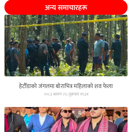
अन्य समाचारहरू
हेटौँडाको जंगलमा बोराभित्र महिलाको शव फेला
२०८३ श्रावण २२, शुक्रबार १९:३१