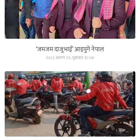
‘जमजम दाजुभाई’ आइपुगे नेपाल
२०८३ श्रावण २२, शुक्रबार १८:५४