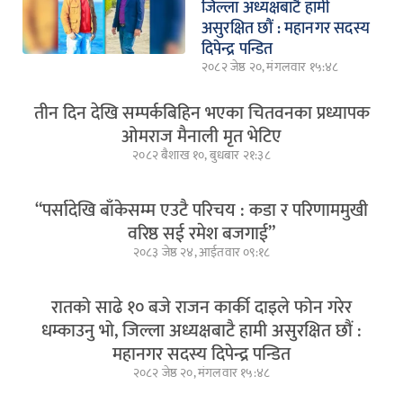
जिल्ला अध्यक्षबाटै हामी
असुरक्षित छौं : महानगर सदस्य
दिपेन्द्र पन्डित
२०८२ जेष्ठ २०, मंगलवार १५:४८
तीन दिन देखि सम्पर्कबिहिन भएका चितवनका प्रध्यापक
ओमराज मैनाली मृत भेटिए
२०८२ बैशाख १०, बुधबार २१:३८
“पर्सादेखि बाँकेसम्म एउटै परिचय : कडा र परिणाममुखी
वरिष्ठ सई रमेश बजगाई”
२०८३ जेष्ठ २४, आईतवार ०९:१८
रातको साढे १० बजे राजन कार्की दाइले फोन गरेर
धम्काउनु भो, जिल्ला अध्यक्षबाटै हामी असुरक्षित छौं :
महानगर सदस्य दिपेन्द्र पन्डित
२०८२ जेष्ठ २०, मंगलवार १५:४८