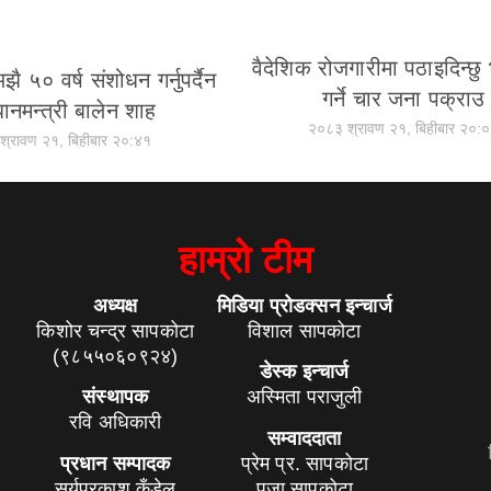
वैदेशिक रोजगारीमा पठाइदिन्छु 
ै ५० वर्ष संशोधन गर्नुपर्दैन
गर्ने चार जना पक्राउ
धानमन्त्री बालेन शाह
२०८३ श्रावण २१, बिहीबार २०:
श्रावण २१, बिहीबार २०:४१
हाम्रो टीम
अध्यक्ष
मिडिया प्रोडक्सन इन्चार्ज
किशोर चन्द्र सापकोटा
विशाल सापकोटा
(९८५५०६०९२४)
डेस्क इन्चार्ज
संस्थापक
अस्मिता पराजुली
रवि अधिकारी
सम्वाददाता
प्रधान सम्पादक
प्रेम प्र. सापकोटा
सूर्यप्रकाश कँडेल
पुजा सापकोटा