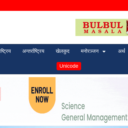
ाष्ट्रिय
अन्तर्राष्ट्रिय
खेलकुद
मनोरञ्जन
अर्थ
Unicode