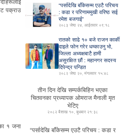
ादीहरूलाई
“पर्सादेखि बाँकेसम्म एउटै परिचय
ाट पक्राउ
: कडा र परिणाममुखी वरिष्ठ सई
रमेश बजगाई”
२०८३ जेष्ठ २४, आईतवार ०९:१८
रातको साढे १० बजे राजन कार्की
दाइले फोन गरेर धम्काउनु भो,
जिल्ला अध्यक्षबाटै हामी
असुरक्षित छौं : महानगर सदस्य
दिपेन्द्र पन्डित
२०८२ जेष्ठ २०, मंगलवार १५:४८
तीन दिन देखि सम्पर्कबिहिन भएका
चितवनका प्रध्यापक ओमराज मैनाली मृत
भेटिए
२०८२ बैशाख १०, बुधबार २१:३८
दाका १ जना
“पर्सादेखि बाँकेसम्म एउटै परिचय : कडा र