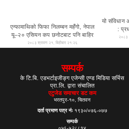
यो संविधान अझ
एन्फामाथिको फिफा निलम्बन महँगो, नेपाल
: प्र
यू–२० एसियन कप छनोटबाट पनि बाहिर
२०८३ 
२०८३ श्रावण २१, बिहीबार २१:२६
सम्पर्क
के टि.बि. एडभर्टाइजीङ्ग एजेन्सी एण्ड मिडिया सर्भिस
प्रा.लि. द्वारा संचालित
एटुजेड समाचार डट कम
भरतपुर-१०, चितवन
दर्ता प्रमाण पत्र नंः
१९३०/०७६-०७७
सम्पर्क
०५६-५२८८१४