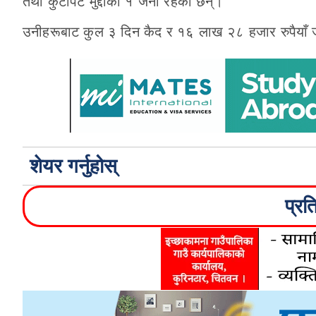
तथा कुटपिट मुद्दाका १ जना रहेका छन्।
उनीहरूबाट कुल ३ दिन कैद र १६ लाख २८ हजार रुपैयाँ जर
शेयर गर्नुहोस्
प्रत