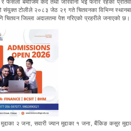
ि र फैसला बमोजिम कैद तथा जरिवाना भई फरार रहेका प्रतिव
ो संयुक्त टोलीले २०८३ जेठ २९ गते चितवनका विभिन्न स्थानब
गि चितवन जिल्ला अदालतमा पेश गरिएको प्रहरीले जनाएको छ।
ुद्दाका २ जना, सवारी ज्यान मुद्दाका १ जना, बैंकिङ कसुर मुद्