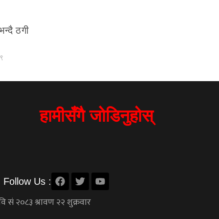
भन्दै ठगी
०९
हामीसँगै जोडिनुहोस्
Follow Us :