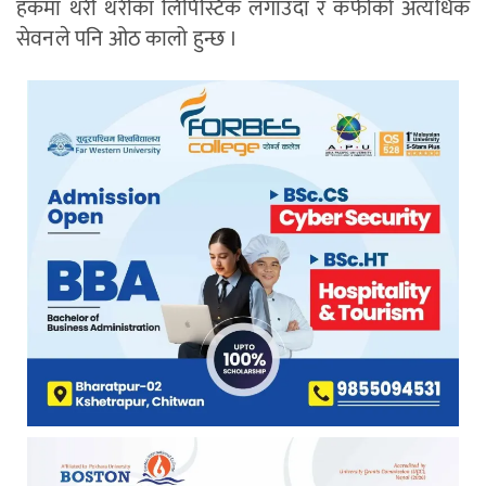
हकमा थरी थरीका लिपिस्टिक लगाउँदा र कफीको अत्यधिक
सेवनले पनि ओठ कालो हुन्छ ।