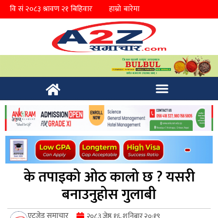
हाम्रो बारेमा
के तपाइको ओठ कालो छ ? यसरी
बनाउनुहोस गुलाबी
एटुजेड समाचार
२०८३ जेष्ठ १६, शनिबार २०:१९