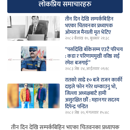
लोकप्रिय समाचारहरु
तीन दिन देखि सम्पर्कबिहिन
भएका चितवनका प्रध्यापक
ओमराज मैनाली मृत भेटिए
२०८२ बैशाख १०, बुधबार २१:३८
“पर्सादेखि बाँकेसम्म एउटै परिचय
: कडा र परिणाममुखी वरिष्ठ सई
रमेश बजगाई”
२०८३ जेष्ठ २४, आईतवार ०९:१८
रातको साढे १० बजे राजन कार्की
दाइले फोन गरेर धम्काउनु भो,
जिल्ला अध्यक्षबाटै हामी
असुरक्षित छौं : महानगर सदस्य
दिपेन्द्र पन्डित
२०८२ जेष्ठ २०, मंगलवार १५:४८
तीन दिन देखि सम्पर्कबिहिन भएका चितवनका प्रध्यापक