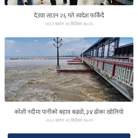
देउवा साउन २६ गते स्वदेश फर्किदै
२०८३ श्रावण २१, बिहीबार १७:२३
कोशी नदीमा पानीको बहाव बढ्यो, ३४ ढोका खोलियो
२०८३ श्रावण २१, बिहीबार १७:१९