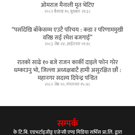
ओमराज मैनाली मृत भेटिए
२०८२ बैशाख १०, बुधबार २१:३८
“पर्सादेखि बाँकेसम्म एउटै परिचय : कडा र परिणाममुखी
वरिष्ठ सई रमेश बजगाई”
२०८३ जेष्ठ २४, आईतवार ०९:१८
रातको साढे १० बजे राजन कार्की दाइले फोन गरेर
धम्काउनु भो, जिल्ला अध्यक्षबाटै हामी असुरक्षित छौं :
महानगर सदस्य दिपेन्द्र पन्डित
२०८२ जेष्ठ २०, मंगलवार १५:४८
सम्पर्क
के टि.बि. एडभर्टाइजीङ्ग एजेन्सी एण्ड मिडिया सर्भिस प्रा.लि. द्वारा