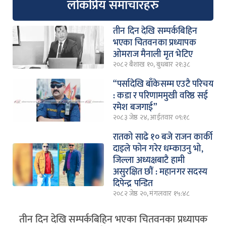
लोकप्रिय समाचारहरु
तीन दिन देखि सम्पर्कबिहिन
भएका चितवनका प्रध्यापक
ओमराज मैनाली मृत भेटिए
२०८२ बैशाख १०, बुधबार २१:३८
“पर्सादेखि बाँकेसम्म एउटै परिचय
: कडा र परिणाममुखी वरिष्ठ सई
रमेश बजगाई”
२०८३ जेष्ठ २४, आईतवार ०९:१८
रातको साढे १० बजे राजन कार्की
दाइले फोन गरेर धम्काउनु भो,
जिल्ला अध्यक्षबाटै हामी
असुरक्षित छौं : महानगर सदस्य
दिपेन्द्र पन्डित
२०८२ जेष्ठ २०, मंगलवार १५:४८
तीन दिन देखि सम्पर्कबिहिन भएका चितवनका प्रध्यापक