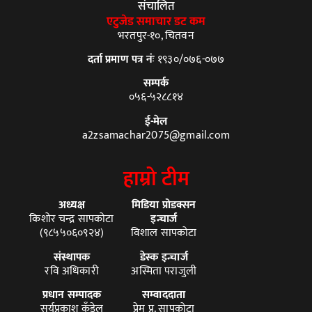
संचालित
एटुजेड समाचार डट कम
भरतपुर-१०, चितवन
दर्ता प्रमाण पत्र नंः
१९३०/०७६-०७७
सम्पर्क
०५६-५२८८१४
ई-मेल
a2zsamachar2075@gmail.com
हाम्रो टीम
अध्यक्ष
मिडिया प्रोडक्सन
किशोर चन्द्र सापकोटा
इन्चार्ज
(९८५५०६०९२४)
विशाल सापकोटा
संस्थापक
डेस्क इन्चार्ज
रवि अधिकारी
अस्मिता पराजुली
प्रधान सम्पादक
सम्वाददाता
सूर्यप्रकाश कँडेल
प्रेम प्र. सापकोटा