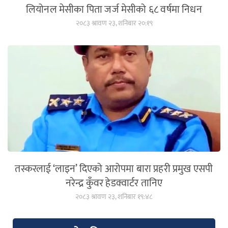
लियोनल मेसीका पिता जर्ज मेसीको ६८ वर्षमा निधन
२०८३ श्रावण २३, शनिबार २०:१९
तस्करलाई ‘लाइन’ दिएको आरोपमा बारा प्रहरी प्रमुख एसपी
नरेन्द्र कुँवर हेडक्वार्टर तानिए
२०८३ श्रावण २३, शनिबार १९:४८