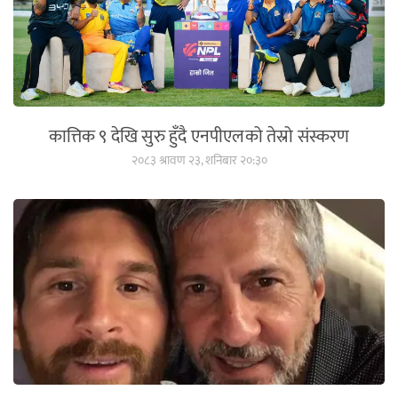
कात्तिक ९ देखि सुरु हुँदै एनपीएलको तेस्रो संस्करण
२०८३ श्रावण २३, शनिबार २०:३०