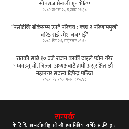
ओमराज मैनाली मृत भेटिए
२०८२ बैशाख १०, बुधबार २१:३८
“पर्सादेखि बाँकेसम्म एउटै परिचय : कडा र परिणाममुखी
वरिष्ठ सई रमेश बजगाई”
२०८३ जेष्ठ २४, आईतवार ०९:१८
रातको साढे १० बजे राजन कार्की दाइले फोन गरेर
धम्काउनु भो, जिल्ला अध्यक्षबाटै हामी असुरक्षित छौं :
महानगर सदस्य दिपेन्द्र पन्डित
२०८२ जेष्ठ २०, मंगलवार १५:४८
सम्पर्क
के टि.बि. एडभर्टाइजीङ्ग एजेन्सी एण्ड मिडिया सर्भिस प्रा.लि. द्वारा