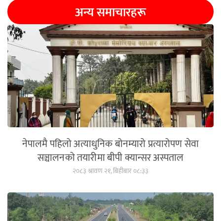
अन्य समाचारहरू
नेपालमै पहिलो अत्याधुनिक बोनम्यारो प्रत्यारोपण सेवा
सञ्चालनको तयारीमा बीपी क्यान्सर अस्पताल
२०८३ श्रावण २१, बिहीबार ०८:३३