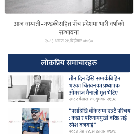
आज वाग्मती–गण्डकीसहित पाँच प्रदेशमा भारी वर्षाको
सम्भावना
२०८३ श्रावण २१, बिहीबार ०७:३०
लोकप्रिय समाचारहरु
तीन दिन देखि सम्पर्कबिहिन
भएका चितवनका प्रध्यापक
ओमराज मैनाली मृत भेटिए
२०८२ बैशाख १०, बुधबार २१:३८
“पर्सादेखि बाँकेसम्म एउटै परिचय
: कडा र परिणाममुखी वरिष्ठ सई
रमेश बजगाई”
२०८३ जेष्ठ २४, आईतवार ०९:१८