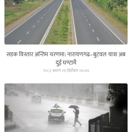
सडक विस्तार अन्तिम चरणमा: नारायणगढ–बुटवल यात्रा अब
दुई घण्टामै
२०८३ श्रावण २१, बिहीबार ०७:४६