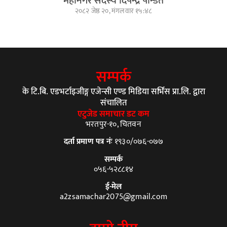
महानगर सदस्य दिपेन्द्र पन्डित
२०८२ जेष्ठ २०, मंगलवार १५:४८
सम्पर्क
के टि.बि. एडभर्टाइजीङ्ग एजेन्सी एण्ड मिडिया सर्भिस प्रा.लि. द्वारा
संचालित
एटुजेड समाचार डट कम
भरतपुर-१०, चितवन
दर्ता प्रमाण पत्र नंः
१९३०/०७६-०७७
सम्पर्क
०५६-५२८८१४
ई-मेल
a2zsamachar2075@gmail.com