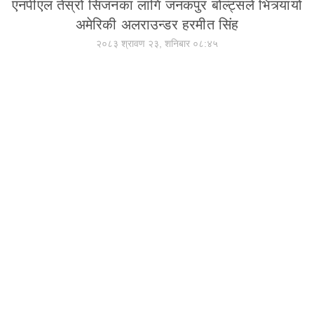
एनपीएल तेस्रो सिजनका लागि जनकपुर बोल्ट्सले भित्र्यायो
अमेरिकी अलराउन्डर हरमीत सिंह
२०८३ श्रावण २३, शनिबार ०८:४५