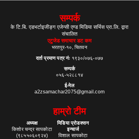
सम्पर्क
के टि.बि. एडभर्टाइजीङ्ग एजेन्सी एण्ड मिडिया सर्भिस प्रा.लि. द्वारा
संचालित
एटुजेड समाचार डट कम
भरतपुर-१०, चितवन
दर्ता प्रमाण पत्र नंः
१९३०/०७६-०७७
सम्पर्क
०५६-५२८८१४
ई-मेल
a2zsamachar2075@gmail.com
हाम्रो टीम
अध्यक्ष
मिडिया प्रोडक्सन
किशोर चन्द्र सापकोटा
इन्चार्ज
(९८५५०६०९२४)
विशाल सापकोटा