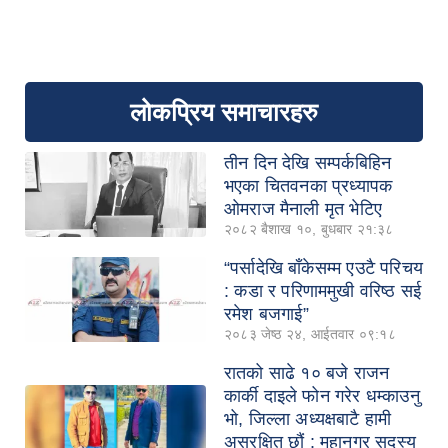
लोकप्रिय समाचारहरु
तीन दिन देखि सम्पर्कबिहिन
भएका चितवनका प्रध्यापक
ओमराज मैनाली मृत भेटिए
२०८२ बैशाख १०, बुधबार २१:३८
“पर्सादेखि बाँकेसम्म एउटै परिचय
: कडा र परिणाममुखी वरिष्ठ सई
रमेश बजगाई”
२०८३ जेष्ठ २४, आईतवार ०९:१८
रातको साढे १० बजे राजन
कार्की दाइले फोन गरेर धम्काउनु
भो, जिल्ला अध्यक्षबाटै हामी
असुरक्षित छौं : महानगर सदस्य