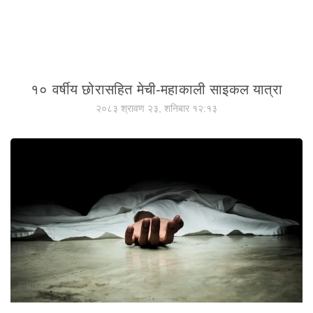
१० वर्षीय छोरासहित मेची-महाकाली साइकल यात्रा
२०८३ श्रावण २३, शनिबार १२:१३