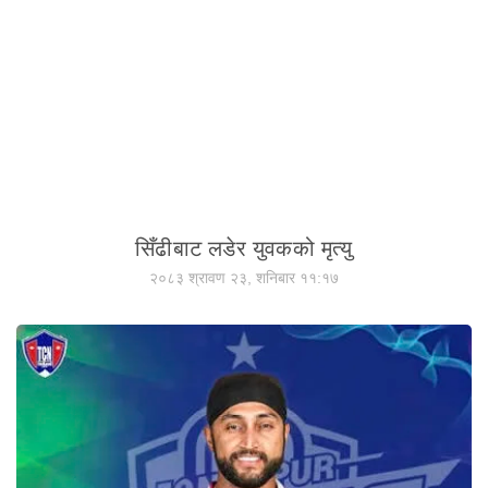
सिँढीबाट लडेर युवकको मृत्यु
२०८३ श्रावण २३, शनिबार ११:१७