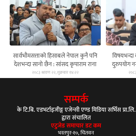
सार्वभौमसत्ताको हिसाबले नेपाल कुनै पनि
विषयभन्दा
देशभन्दा सानो छैन : सांसद कृपाराम राना
दुरुपयोग न
२०८३ श्रावण २२, शुक्रबार १४:२२
२०८३
सम्पर्क
के टि.बि. एडभर्टाइजीङ्ग एजेन्सी एण्ड मिडिया सर्भिस प्रा.लि.
द्वारा संचालित
एटुजेड समाचार डट कम
भरतपुर-१०, चितवन