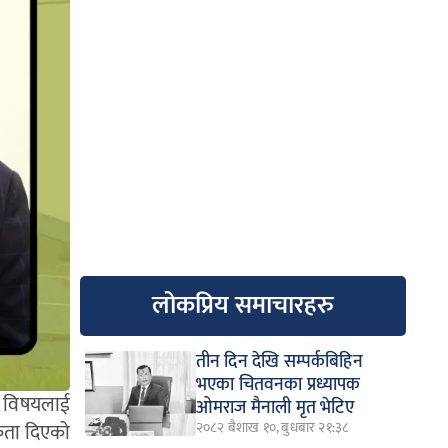
लोकप्रिय समाचारहरु
तीन दिन देखि सम्पर्कबिहिन
भएका चितवनका प्रध्यापक
धी विषयलाई
ओमराज मैनाली मृत भेटिए
२०८२ बैशाख १०, बुधबार २१:३८
िकता दिएको