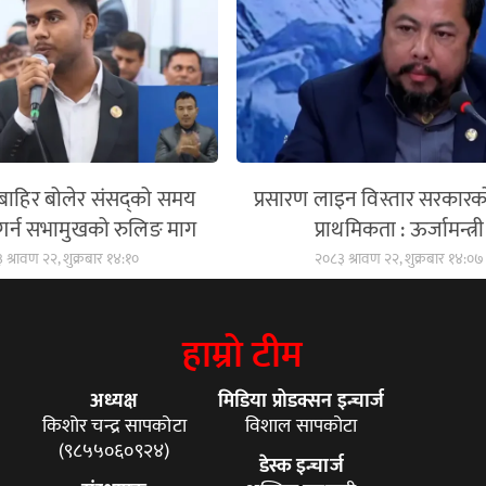
 बाहिर बोलेर संसद्को समय
प्रसारण लाइन विस्तार सरकारक
गर्न सभामुखको रुलिङ माग
प्राथमिकता : ऊर्जामन्त्री
 श्रावण २२, शुक्रबार १४:१०
२०८३ श्रावण २२, शुक्रबार १४:०७
हाम्रो टीम
अध्यक्ष
मिडिया प्रोडक्सन इन्चार्ज
किशोर चन्द्र सापकोटा
विशाल सापकोटा
(९८५५०६०९२४)
डेस्क इन्चार्ज