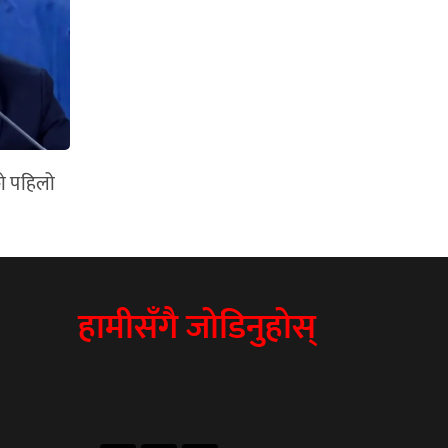
ो पहिलो
हामीसँगै जोडिनुहोस्