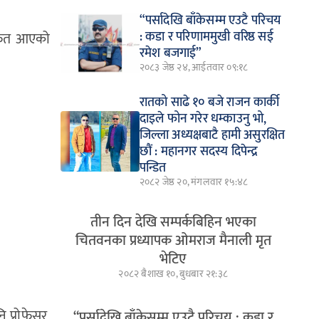
“पर्सादेखि बाँकेसम्म एउटै परिचय
: कडा र परिणाममुखी वरिष्ठ सई
र्फत आएको
रमेश बजगाई”
२०८३ जेष्ठ २४, आईतवार ०९:१८
रातको साढे १० बजे राजन कार्की
दाइले फोन गरेर धम्काउनु भो,
जिल्ला अध्यक्षबाटै हामी असुरक्षित
छौं : महानगर सदस्य दिपेन्द्र
पन्डित
२०८२ जेष्ठ २०, मंगलवार १५:४८
तीन दिन देखि सम्पर्कबिहिन भएका
चितवनका प्रध्यापक ओमराज मैनाली मृत
भेटिए
२०८२ बैशाख १०, बुधबार २१:३८
ि प्रोफेसर,
“पर्सादेखि बाँकेसम्म एउटै परिचय : कडा र