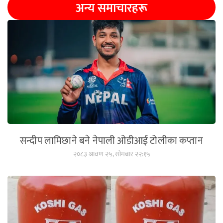
अन्य समाचारहरू
सन्दीप लामिछाने बने नेपाली ओडीआई टोलीका कप्तान
२०८३ श्रावण २५, सोमबार २२:१५