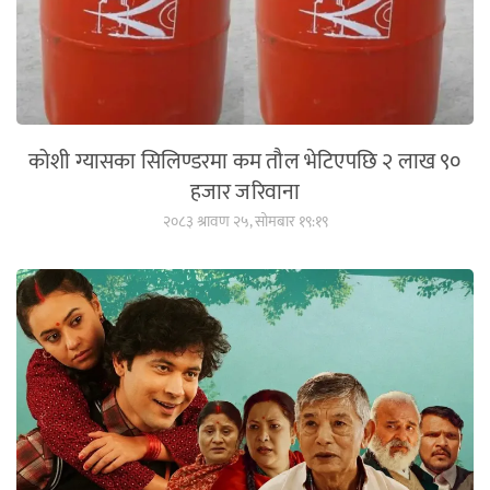
कोशी ग्यासका सिलिण्डरमा कम तौल भेटिएपछि २ लाख ९०
हजार जरिवाना
२०८३ श्रावण २५, सोमबार १९:१९