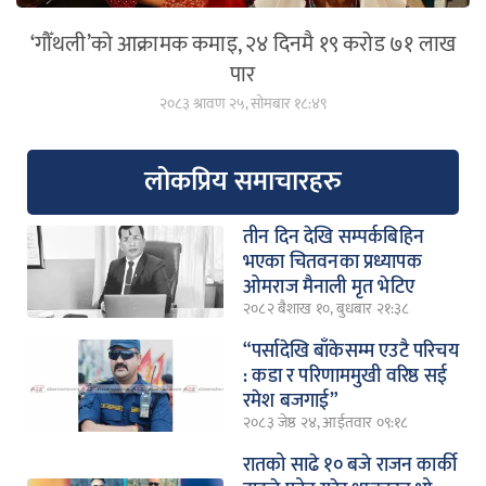
‘गौँथली’को आक्रामक कमाइ, २४ दिनमै १९ करोड ७१ लाख
पार
२०८३ श्रावण २५, सोमबार १८:४९
लोकप्रिय समाचारहरु
तीन दिन देखि सम्पर्कबिहिन
भएका चितवनका प्रध्यापक
ओमराज मैनाली मृत भेटिए
२०८२ बैशाख १०, बुधबार २१:३८
“पर्सादेखि बाँकेसम्म एउटै परिचय
: कडा र परिणाममुखी वरिष्ठ सई
रमेश बजगाई”
२०८३ जेष्ठ २४, आईतवार ०९:१८
रातको साढे १० बजे राजन कार्की