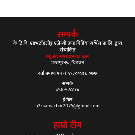
सम्पर्क
के टि.बि. एडभर्टाइजीङ्ग एजेन्सी एण्ड मिडिया सर्भिस प्रा.लि. द्वारा
संचालित
एटुजेड समाचार डट कम
भरतपुर-१०, चितवन
दर्ता प्रमाण पत्र नंः
१९३०/०७६-०७७
सम्पर्क
०५६-५२८८१४
ई-मेल
a2zsamachar2075@gmail.com
हाम्रो टीम