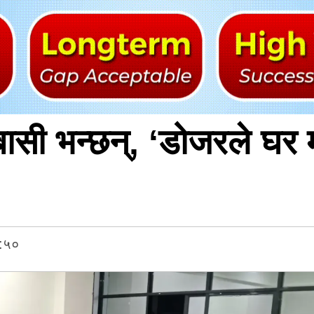
्बासी भन्छन्, ‘डोजरले घर
४:५०