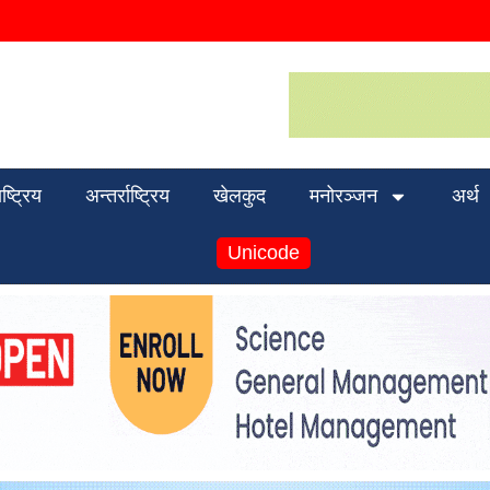
ाष्ट्रिय
अन्तर्राष्ट्रिय
खेलकुद
मनोरञ्जन
अर्थ
Unicode