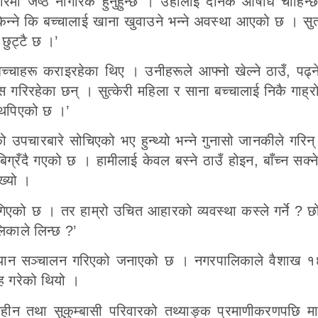
िवारमा जेष्ठ नागरिक हुनुहुन्छ । उहाँलाई दैनिक औषधि चाहिन्
्ने कि बच्चालाई खाना खुवाउने भन्ने अवस्था आएको छ । सुत्न
 छुट्टै छ ।’
बच्चाहरू कराइरहेका थिए । उनीहरूले आफ्नो खेल्ने ठाउँ, पढ्न
ुस गरिरहेका छन् । सुत्केरी महिला र साना बच्चालाई निकै गाह्
 थपिएको छ ।’
ो उपचारबारे सोचिएको भए हुन्थ्यो भन्ने गुनासो जानकीले गरिन्
बिग्रँदै गएको छ । हामीलाई केवल बस्ने ठाउँ होइन, बाँच्न सक्
ख्यो ।
एको छ । तर हाम्रो उचित आहारको व्यवस्था कस्ले गर्ने ? छ
लिकाले लिन्छ ?’
अभियान सञ्चालन गरिएको जनाएको छ । नगरपालिकाले वैशाख 
्रह गरेको थियो ।
मिहीन तथा सुकुम्बासी परिवारको तथ्याङ्क प्रमाणीकरणपछि मा