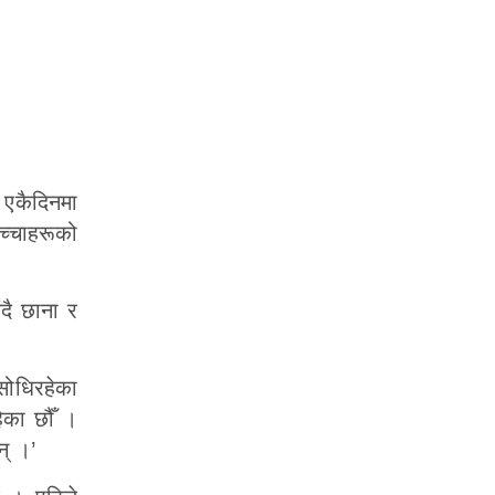
र एकैदिनमा
च्चाहरूको
ंदै छाना र
 सोधिरहेका
ेका छौँ ।
न् ।’