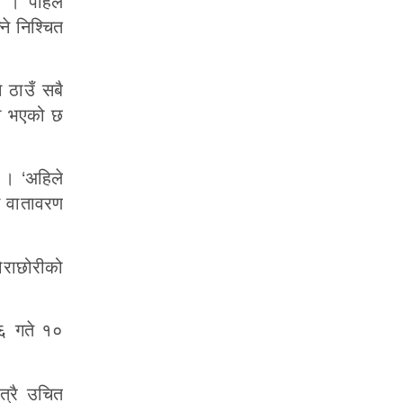
छ । पहिले
े निश्चित
े ठाउँ सबै
रो भएको छ
 । ‘अहिले
ने वातावरण
ोराछोरीको
१६ गते १०
त्रै उचित