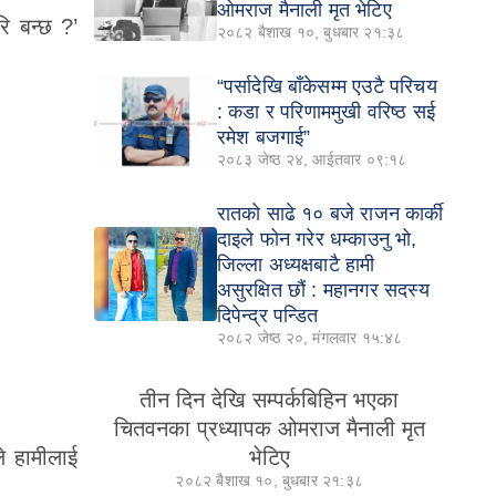
ओमराज मैनाली मृत भेटिए
ि बन्छ ?’
२०८२ बैशाख १०, बुधबार २१:३८
“पर्सादेखि बाँकेसम्म एउटै परिचय
: कडा र परिणाममुखी वरिष्ठ सई
रमेश बजगाई”
२०८३ जेष्ठ २४, आईतवार ०९:१८
रातको साढे १० बजे राजन कार्की
दाइले फोन गरेर धम्काउनु भो,
जिल्ला अध्यक्षबाटै हामी
असुरक्षित छौं : महानगर सदस्य
दिपेन्द्र पन्डित
२०८२ जेष्ठ २०, मंगलवार १५:४८
तीन दिन देखि सम्पर्कबिहिन भएका
चितवनका प्रध्यापक ओमराज मैनाली मृत
भेटिए
ले हामीलाई
२०८२ बैशाख १०, बुधबार २१:३८