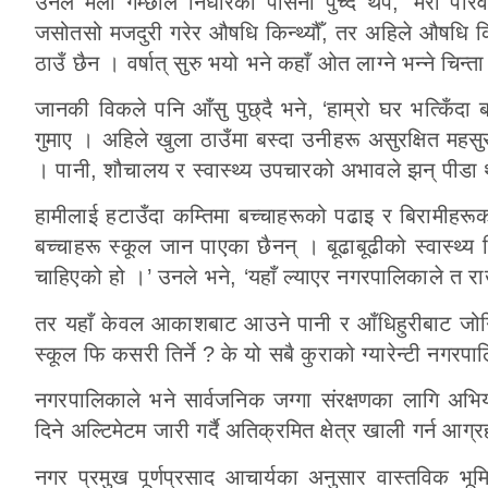
उनले मैलो गम्छाले निधारको पसिना पुच्दै थपे, ‘मेरो पर
जसोतसो मजदुरी गरेर औषधि किन्थ्यौँ, तर अहिले औषधि किन
ठाउँ छैन । वर्षात् सुरु भयो भने कहाँ ओत लाग्ने भन्ने चिन्ता
जानकी विकले पनि आँसु पुछ्दै भने, ‘हाम्रो घर भत्किँदा 
गुमाए । अहिले खुला ठाउँमा बस्दा उनीहरू असुरक्षित महस
। पानी, शौचालय र स्वास्थ्य उपचारको अभावले झन् पीडा
हामीलाई हटाउँदा कम्तिमा बच्चाहरूको पढाइ र बिरामीहरूक
बच्चाहरू स्कूल जान पाएका छैनन् । बूढाबूढीको स्वास्थ्य 
चाहिएको हो ।’ उनले भने, ‘यहाँ ल्याएर नगरपालिकाले त रा
तर यहाँ केवल आकाशबाट आउने पानी र आँधिहुरीबाट जोगि
स्कूल फि कसरी तिर्ने ? के यो सबै कुराको ग्यारेन्टी नगरपा
नगरपालिकाले भने सार्वजनिक जग्गा संरक्षणका लागि 
दिने अल्टिमेटम जारी गर्दै अतिक्रमित क्षेत्र खाली गर्न आग
नगर प्रमुख पूर्णप्रसाद आचार्यका अनुसार वास्तविक भू