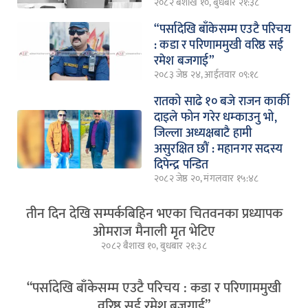
२०८२ बैशाख १०, बुधबार २१:३८
“पर्सादेखि बाँकेसम्म एउटै परिचय
: कडा र परिणाममुखी वरिष्ठ सई
रमेश बजगाई”
२०८३ जेष्ठ २४, आईतवार ०९:१८
रातको साढे १० बजे राजन कार्की
दाइले फोन गरेर धम्काउनु भो,
जिल्ला अध्यक्षबाटै हामी
असुरक्षित छौं : महानगर सदस्य
दिपेन्द्र पन्डित
२०८२ जेष्ठ २०, मंगलवार १५:४८
तीन दिन देखि सम्पर्कबिहिन भएका चितवनका प्रध्यापक
ओमराज मैनाली मृत भेटिए
२०८२ बैशाख १०, बुधबार २१:३८
“पर्सादेखि बाँकेसम्म एउटै परिचय : कडा र परिणाममुखी
वरिष्ठ सई रमेश बजगाई”