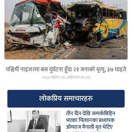
पश्चिमी नाइजरमा बस दुर्घटना हुँदा २१ जनाको मृत्यु, ३७ घाइते
२०८३ श्रावण २४, आईतवार १५:२७
लोकप्रिय समाचारहरु
तीन दिन देखि सम्पर्कबिहिन
भएका चितवनका प्रध्यापक
ओमराज मैनाली मृत भेटिए