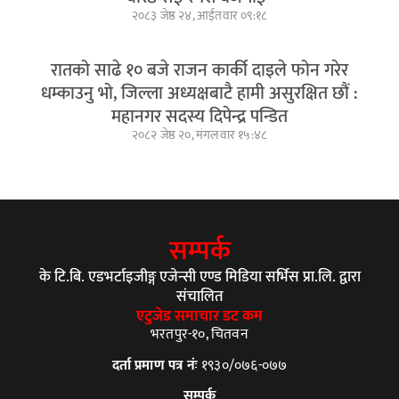
२०८३ जेष्ठ २४, आईतवार ०९:१८
रातको साढे १० बजे राजन कार्की दाइले फोन गरेर
धम्काउनु भो, जिल्ला अध्यक्षबाटै हामी असुरक्षित छौं :
महानगर सदस्य दिपेन्द्र पन्डित
२०८२ जेष्ठ २०, मंगलवार १५:४८
सम्पर्क
के टि.बि. एडभर्टाइजीङ्ग एजेन्सी एण्ड मिडिया सर्भिस प्रा.लि. द्वारा
संचालित
एटुजेड समाचार डट कम
भरतपुर-१०, चितवन
दर्ता प्रमाण पत्र नंः
१९३०/०७६-०७७
सम्पर्क