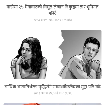
माडीमा २५ मेघावाटको विद्युत् लैजान निकुञ्जमा तार भूमिगत
गरिँदै
२०८३ श्रावण २४, आईतवार १६:४७
आर्थिक आत्मनिर्भरता वृद्धिसँगै सम्बन्धविच्छेदका मुद्दा पनि बढे
२०८३ श्रावण २४, आईतवार १६:३६