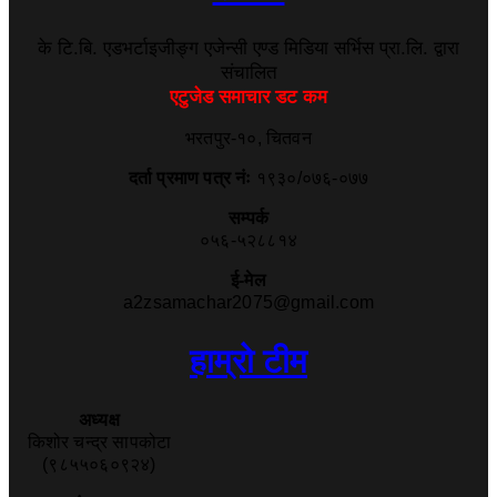
के टि.बि. एडभर्टाइजीङ्ग एजेन्सी एण्ड मिडिया सर्भिस प्रा.लि. द्वारा
संचालित
एटुजेड समाचार डट कम
भरतपुर-१०, चितवन
दर्ता प्रमाण पत्र नंः
१९३०/०७६-०७७
सम्पर्क
०५६-५२८८१४
ई-मेल
a2zsamachar2075@gmail.com
हाम्रो टीम
अध्यक्ष
किशोर चन्द्र सापकोटा
(९८५५०६०९२४)