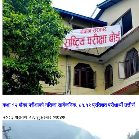
कक्षा १२ मौका परीक्षाको नतिजा सार्वजनिक, ८१.१९ प्रतिशत परीक्षार्थी उत्तीर्ण
२०८३ श्रावण २२, शुक्रबार ०७:४७