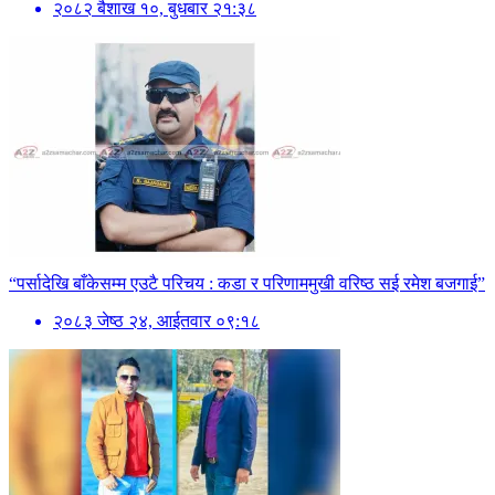
२०८२ बैशाख १०, बुधबार २१:३८
“पर्सादेखि बाँकेसम्म एउटै परिचय : कडा र परिणाममुखी वरिष्ठ सई रमेश बजगाई”
२०८३ जेष्ठ २४, आईतवार ०९:१८