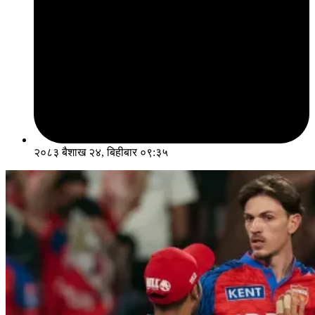
२०८३ बैशाख २४, बिहीबार ०९:३५