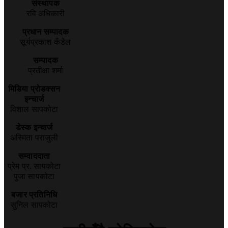
संस्थापक
रवि अधिकारी
प्रधान सम्पादक
सूर्यप्रकाश कँडेल
सम्पादक
प्रतीक्षा शर्मा
मिडिया प्रोडक्सन
इन्चार्ज
विशाल सापकोटा
डेस्क इन्चार्ज
अस्मिता पराजुली
सम्वाददाता
प्रेम प्र. सापकोटा
पुजा सापकोटा
बजार प्रतिनिधि
सुनिल सापकोटा