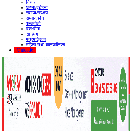
विचार
घटना/दुर्घटना
समाज/संरक्षण
सम्पादकीय
अन्तर्वार्ता
बैंक/बीमा
साहित्य
पत्रपत्रिका
महिला तथा बालबालिका
Unicode