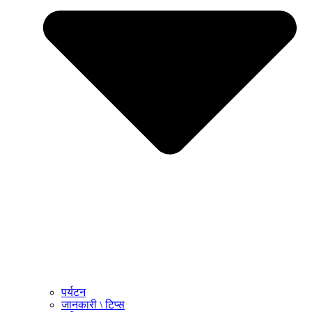
पर्यटन
जानकारी \ टिप्स