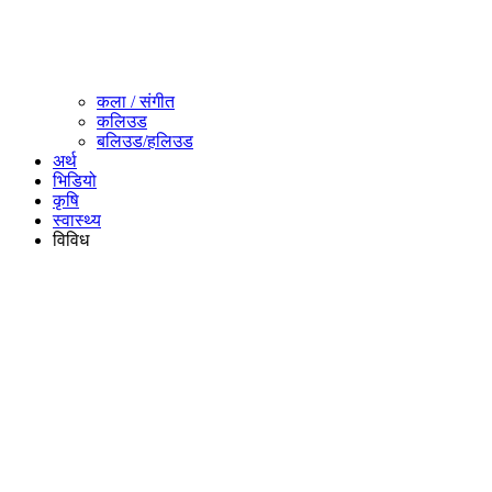
कला / संगीत​
कलिउड
बलिउड/हलिउड
अर्थ
भिडियो
कृषि
स्वास्थ्य
विविध