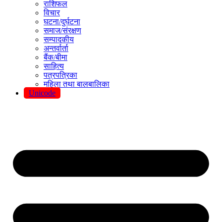
राशिफल
विचार
घटना/दुर्घटना
समाज/संरक्षण
सम्पादकीय
अन्तर्वार्ता
बैंक/बीमा
साहित्य
पत्रपत्रिका
महिला तथा बालबालिका
Unicode