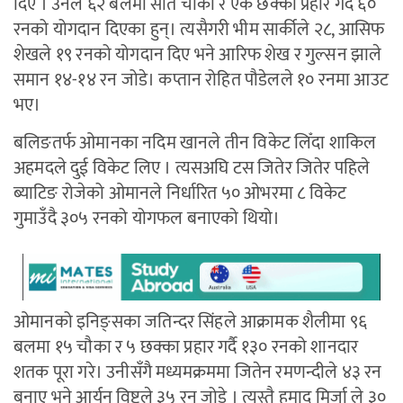
दिए । उनले ६२ बलमा सात चौका र एक छक्का प्रहार गर्दै ६०
रनको योगदान दिएका हुन्। त्यसैगरी भीम सार्कीले २८, आसिफ
शेखले १९ रनको योगदान दिए भने आरिफ शेख र गुल्सन झाले
समान १४-१४ रन जोडे। कप्तान रोहित पौडेलले १० रनमा आउट
भए।
बलिङतर्फ ओमानका नदिम खानले तीन विकेट लिँदा शाकिल
अहमदले दुई विकेट लिए । त्यसअघि टस जितेर जितेर पहिले
ब्याटिङ रोजेको ओमानले निर्धारित ५० ओभरमा ८ विकेट
गुमाउँदै ३०५ रनको योगफल बनाएको थियो।
ओमानको इनिङ्सका जतिन्दर सिंहले आक्रामक शैलीमा ९६
बलमा १५ चौका र ५ छक्का प्रहार गर्दै १३० रनको शानदार
शतक पूरा गरे। उनीसँगै मध्यमक्रममा जितेन रमणन्दीले ४३ रन
बनाए भने आर्यन विष्टले ३५ रन जोडे । त्यस्तै हमाद मिर्जा ले ३०