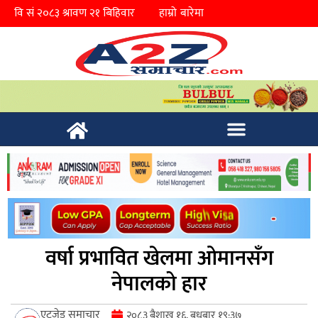
हाम्रो बारेमा
वर्षा प्रभावित खेलमा ओमानसँग
नेपालको हार
एटुजेड समाचार
२०८३ बैशाख १६, बुधबार १९:३७