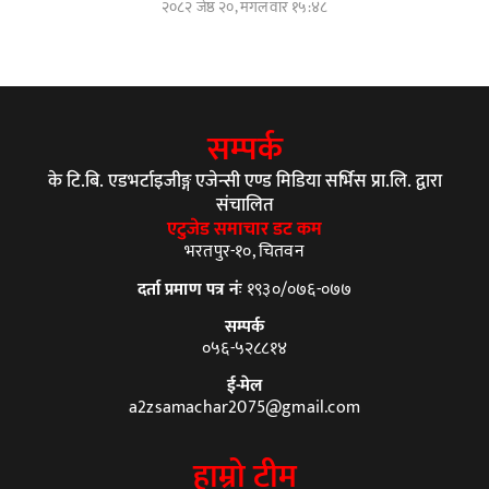
२०८२ जेष्ठ २०, मंगलवार १५:४८
सम्पर्क
के टि.बि. एडभर्टाइजीङ्ग एजेन्सी एण्ड मिडिया सर्भिस प्रा.लि. द्वारा
संचालित
एटुजेड समाचार डट कम
भरतपुर-१०, चितवन
दर्ता प्रमाण पत्र नंः
१९३०/०७६-०७७
सम्पर्क
०५६-५२८८१४
ई-मेल
a2zsamachar2075@gmail.com
हाम्रो टीम