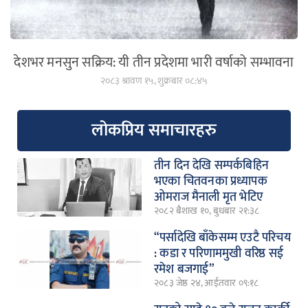
देशभर मनसुन सक्रिय: यी तीन प्रदेशमा भारी वर्षाको सम्भावना
२०८३ श्रावण १५, शुक्रबार ०८:४५
लोकप्रिय समाचारहरु
तीन दिन देखि सम्पर्कबिहिन
भएका चितवनका प्रध्यापक
ओमराज मैनाली मृत भेटिए
२०८२ बैशाख १०, बुधबार २१:३८
“पर्सादेखि बाँकेसम्म एउटै परिचय
: कडा र परिणाममुखी वरिष्ठ सई
रमेश बजगाई”
२०८३ जेष्ठ २४, आईतवार ०९:१८