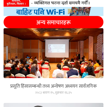
अन्य समाचारहरू
प्रसूति हिंसासम्बन्धी तथ्य अन्वेषण अध्ययन सार्वजनिक
२०८३ श्रावण १५, शुक्रबार १६:३५