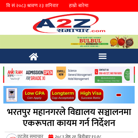
हाम्रो बारेमा
भरतपुर महानगरले विद्यालय सञ्चालनमा
एकरूपता कायम गर्न निर्देशन
एटुजेड समाचार
२०८३ जेष्ठ २१, बिहीबार १६:१८