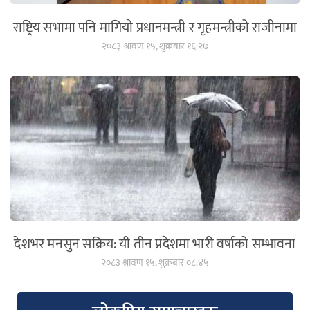
राष्ट्रिय सभामा पनि मागियाे प्रधानमन्त्री र गृहमन्त्रीको राजीनामा
२०८३ श्रावण १५, शुक्रबार १६:२७
देशभर मनसुन सक्रिय: यी तीन प्रदेशमा भारी वर्षाको सम्भावना
२०८३ श्रावण १५, शुक्रबार ०८:४५