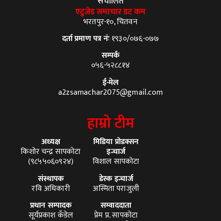
संचालित
एटुजेड समाचार डट कम
भरतपुर-१०, चितवन
दर्ता प्रमाण पत्र नंः
१९३०/०७६-०७७
सम्पर्क
०५६-५२८८१४
ई-मेल
a2zsamachar2075@gmail.com
हाम्रो टीम
अध्यक्ष
मिडिया प्रोडक्सन
किशोर चन्द्र सापकोटा
इन्चार्ज
(९८५५०६०९२४)
विशाल सापकोटा
संस्थापक
डेस्क इन्चार्ज
रवि अधिकारी
अस्मिता पराजुली
प्रधान सम्पादक
सम्वाददाता
सूर्यप्रकाश कँडेल
प्रेम प्र. सापकोटा