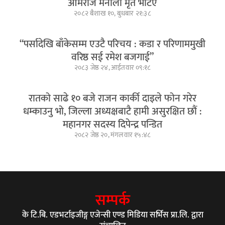
ओमराज मैनाली मृत भेटिए
२०८२ बैशाख १०, बुधबार २१:३८
“पर्सादेखि बाँकेसम्म एउटै परिचय : कडा र परिणाममुखी
वरिष्ठ सई रमेश बजगाई”
२०८३ जेष्ठ २४, आईतवार ०९:१८
रातको साढे १० बजे राजन कार्की दाइले फोन गरेर
धम्काउनु भो, जिल्ला अध्यक्षबाटै हामी असुरक्षित छौं :
महानगर सदस्य दिपेन्द्र पन्डित
२०८२ जेष्ठ २०, मंगलवार १५:४८
सम्पर्क
के टि.बि. एडभर्टाइजीङ्ग एजेन्सी एण्ड मिडिया सर्भिस प्रा.लि. द्वारा