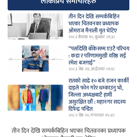
लोकप्रिय समाचारहरु
तीन दिन देखि सम्पर्कबिहिन
भएका चितवनका प्रध्यापक
ओमराज मैनाली मृत भेटिए
२०८२ बैशाख १०, बुधबार २१:३८
“पर्सादेखि बाँकेसम्म एउटै परिचय
: कडा र परिणाममुखी वरिष्ठ सई
रमेश बजगाई”
२०८३ जेष्ठ २४, आईतवार ०९:१८
रातको साढे १० बजे राजन कार्की
दाइले फोन गरेर धम्काउनु भो,
जिल्ला अध्यक्षबाटै हामी
असुरक्षित छौं : महानगर सदस्य
दिपेन्द्र पन्डित
२०८२ जेष्ठ २०, मंगलवार १५:४८
तीन दिन देखि सम्पर्कबिहिन भएका चितवनका प्रध्यापक