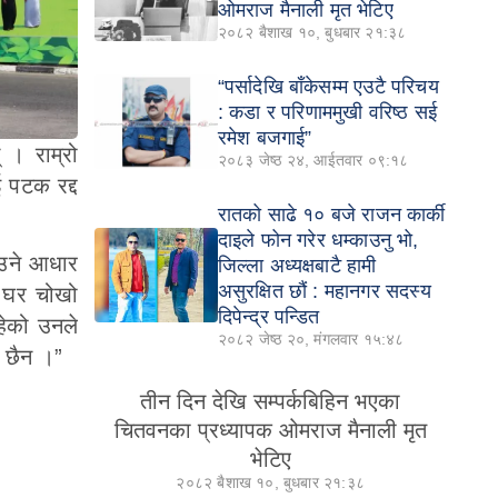
ओमराज मैनाली मृत भेटिए
२०८२ बैशाख १०, बुधबार २१:३८
“पर्सादेखि बाँकेसम्म एउटै परिचय
: कडा र परिणाममुखी वरिष्ठ सई
रमेश बजगाई”
 । राम्रो
२०८३ जेष्ठ २४, आईतवार ०९:१८
ई पटक रद्द
रातको साढे १० बजे राजन कार्की
दाइले फोन गरेर धम्काउनु भो,
ाउने आधार
जिल्ला अध्यक्षबाटै हामी
असुरक्षित छौं : महानगर सदस्य
े घर चोखो
दिपेन्द्र पन्डित
हेको उनले
२०८२ जेष्ठ २०, मंगलवार १५:४८
ी छैन ।”
तीन दिन देखि सम्पर्कबिहिन भएका
चितवनका प्रध्यापक ओमराज मैनाली मृत
भेटिए
२०८२ बैशाख १०, बुधबार २१:३८