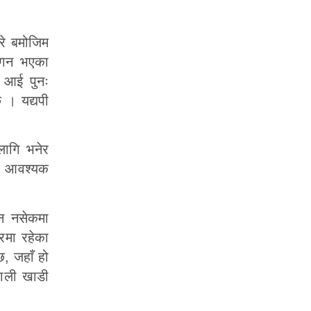
रे बमोजिम
्थगन भएका
ल आई पुनः
छ । यद्यपी
लागि भनेर
्न आवश्यक
ान नसेकमा
्रमा रहेका
छ, जहाँ हो
पाली खाडी