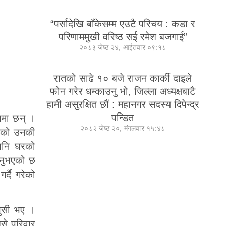
“पर्सादेखि बाँकेसम्म एउटै परिचय : कडा र
परिणाममुखी वरिष्ठ सई रमेश बजगाई”
२०८३ जेष्ठ २४, आईतवार ०९:१८
रातको साढे १० बजे राजन कार्की दाइले
फोन गरेर धम्काउनु भो, जिल्ला अध्यक्षबाटै
हामी असुरक्षित छौं : महानगर सदस्य दिपेन्द्र
पन्डित
षामा छन् ।
२०८२ जेष्ठ २०, मंगलवार १५:४८
रहेको उनकी
 पनि घरको
्नुभएको छ
्दै गरेको
खुसी भए ।
बसे परिवार