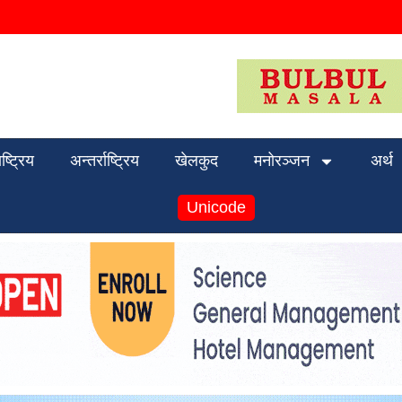
ाष्ट्रिय
अन्तर्राष्ट्रिय
खेलकुद
मनोरञ्जन
अर्थ
Unicode