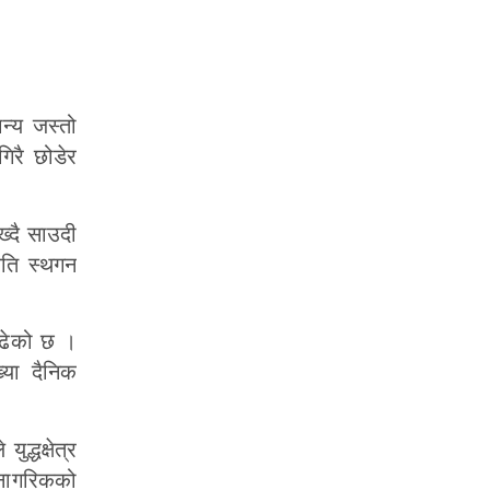
न्य जस्तो
िरै छोडेर
ख्दै साउदी
ृति स्थगन
बढेको छ ।
्या दैनिक
द्धक्षेत्र
 नागरिकको