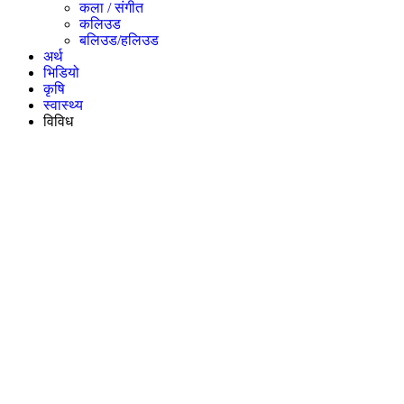
कला / संगीत​
कलिउड
बलिउड/हलिउड
अर्थ
भिडियो
कृषि
स्वास्थ्य
विविध